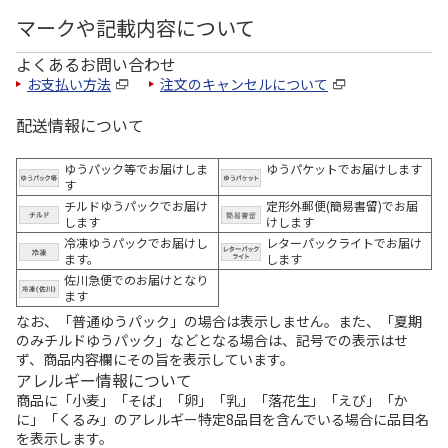
マークや記載内容について
よくあるお問い合わせ
お支払い方法
注文のキャンセルについて
配送情報について
ゆうパック等でお届けしま
ゆうパケットでお届けします
す
チルドゆうパックでお届け
定形外郵便(簡易書留)でお届
します
けします
冷凍ゆうパックでお届けし
レターパックライトでお届け
ます。
します
佐川急便でのお届けとなり
ます
なお、「普通ゆうパック」の場合は表示しません。また、「夏期
のみチルドゆうパック」などとなる場合は、記号での表示はせ
ず、商品内容欄にその旨を表示しています。
アレルギー情報について
商品に「小麦」「そば」「卵」「乳」「落花生」「えび」「か
に」「くるみ」のアレルギー特定8品目を含んでいる場合に品目名
を表示します。