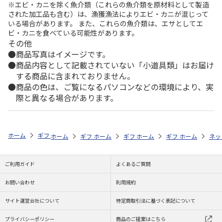
※エビ・カニを除く魚介類（これらの魚介類を原材料として製造
された加工品も含む）は、漁獲漁法によりエビ・カニが混じって
いる場合があります。 また、これらの魚介類は、エサとしてエ
ビ・カニを食べている可能性があります。
その他
商品写真はイメージです。
商品内容として記載されていない「小道具類」はお届け
する商品に含まれておりません。
商品の色は、ご覧になるパソコンなどの環境により、実
際と異なる場合があります。
ホーム
ギフトストア
お中元・夏ギフト特集 2026
ハム・お肉
ハ
ホーム
ギフトストア
ホーム
ギフトストア
お中元・夏ギフト特集 2026
ホーム
ギフトストア
お中元・夏ギフト特集
ホーム
ネッ
お
贈
ご利用ガイド
よくあるご質問
お問い合わせ
利用規約
サイト運営会社について
特定商取引法に基づく表記について
プライバシーポリシー
商品のご提案はこちら