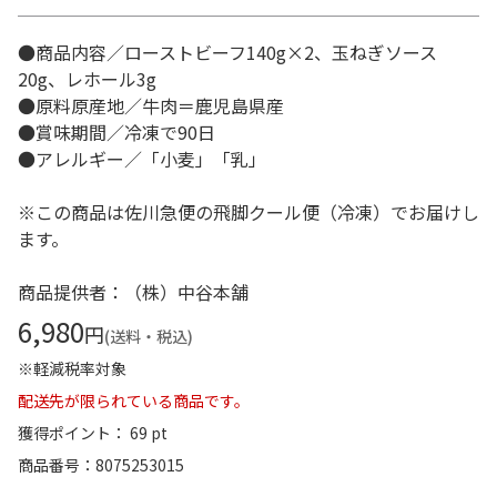
●商品内容／ローストビーフ140g×2、玉ねぎソース
20g、レホール3g
●原料原産地／牛肉＝鹿児島県産
●賞味期間／冷凍で90日
●アレルギー／「小麦」「乳」
※この商品は佐川急便の飛脚クール便（冷凍）でお届けし
ます。
商品提供者：（株）中谷本舗
6,980
円
(送料・税込)
※軽減税率対象
配送先が限られている商品です。
獲得ポイント： 69 pt
商品番号
8075253015