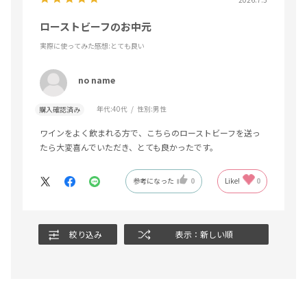
ローストビーフのお中元
実際に使ってみた感想
:とても良い
no name
年代:
40代
性別:
男性
購入確認済み
ワインをよく飲まれる方で、こちらのローストビーフを送っ
たら大変喜んでいただき、とても良かったです。
参考になった
0
Like!
0
絞り込み
表示：新しい順