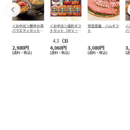
＜お中元＞豚丼の具
＜お中元＞煌彩ギフ
安芸宮島 ハムギフ
＜
バラエティセット
トセット（ＭＶ－５
ト
バ
「桜」
０７）
「
4.3
（3）
2,980円
4,060円
3,080円
3
(送料・税込)
(送料・税込)
(送料・税込)
(