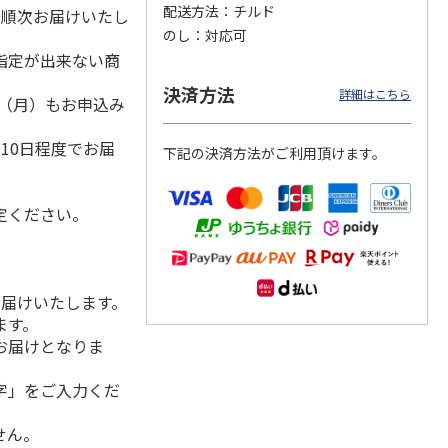
配送方法
チルド
降順次お届けいたし
のし
対応可
指定が出来ない商
クモ
【冷凍】北海道直送
＜お中元＞やまがた
＜お中元＞＜帯広
決済方法
詳細はこちら
1日（月）もお申込み
コンと
北海道帯広の繁盛
雪豚ロースみそ漬７
豚丼一番＞特上豚丼
ット
店 豚丼6食セット
０ｇ×５
の具３種セット
）
10日程度でお届
下記の決済方法がご利用頂けます。
3,980円
3,240円
4,980円
(送料別・税込)
(送料・税込)
(送料・税込)
定ください。
お届けいたします。
ます。
お届けとなりま
字」をご入力くだ
せん。