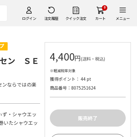
0
ログイン
注文履歴
クイック注文
カート
メニュー
4,400
円
セン ＳＥ
(送料・税込)
※軽減税率対象
獲得ポイント： 44 pt
センならではの楽
商品番号
8075251624
ぃず・シャウエッ
る巻いたシャウエッ