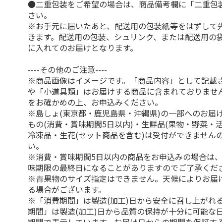
●二重包装をご希望の場合は、商品備考欄に「二重包
さい。
※お手元に届いたあと、配送用の包装紙等をはずして
きます。配送用の包装、シュリンク、または配送用の
に入れてのお届けとなります。
----その他のご注意----
※商品画像はイメージです。「商品内容」として記載
や「小道具類」はお届けする商品に含まれておりませ
をお確かめの上、お申込みください。
※島しょ(東京都・鹿児島県・沖縄県)の一部へのお届
もの(消費・賞味期間5日以内)・生鮮品(果物・野菜・
冷凍品・生花(セット商品を含む)は受付ができません
い。
※消費・賞味期間5日以内の商品をお申込みの場合は
味期限の最終日になることがありますのでご了承くだ
※青果物のサイズ指定はできません。天候によりお届
る場合がございます。
※「消費期間」は製造(加工)日から安全に召し上がれ
期間」は製造(加工)日から品質の保持が十分に可能な