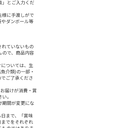
装」とご入力くだ
先様に手渡しがで
袋やダンボール等
されていないもの
んので、商品内容
けについては、生
活魚介類)の一部・
のでご了承くださ
、お届けが消費・賞
さい。
け期間が変更にな
る日まで、「賞味
日までをそれぞれ