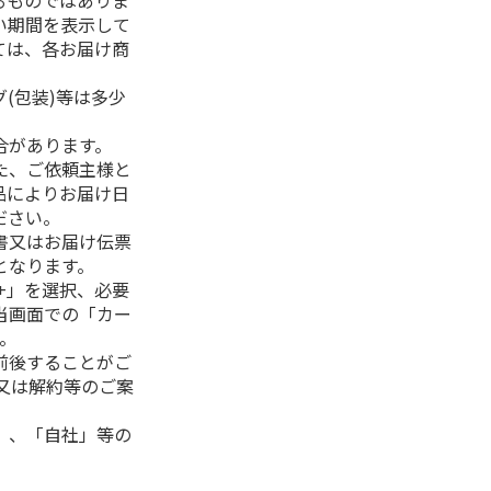
るものではありま
い期間を表示して
ては、各お届け商
(包装)等は多少
合があります。
た、ご依頼主様と
品によりお届け日
ださい。
書又はお届け伝票
となります。
+」を選択、必要
当画面での「カー
。
前後することがご
又は解約等のご案
」、「自社」等の