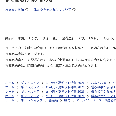
お支払い方法
注文のキャンセルについて
商品に「小麦」「そば」「卵」「乳」「落花生」「えび」「かに」「くるみ」
※エビ・カニを除く魚介類（これらの魚介類を原材料として製造された加工品
※商品写真はイメージです。
※商品内容として記載されていない「小道具類」はお届けする商品に含まれて
※商品の色は、印刷の都合により、実際と異なる場合があります。
ホーム
ギフトストア
お中元・夏ギフト特集 2026
ハム・お肉
ハ
ホーム
ギフトストア
お中元・夏ギフト特集 2026
贈る相手から探す
ホーム
ギフトストア
お中元・夏ギフト特集 2026
贈る相手から探す
ホーム
ギフトストア
お中元・夏ギフト特集 2026
贈る相手から探す
ホーム
ネットショップ
畜産品
豚肉
ハム・ソーセージ・焼き豚