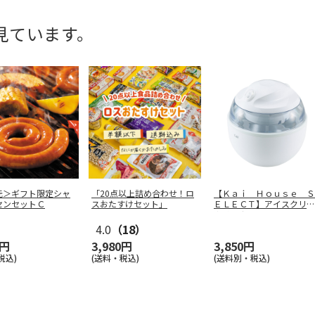
見ています。
元＞ギフト限定シャ
「20点以上詰め合わせ！ロ
【Ｋａｉ Ｈｏｕｓｅ Ｓ
センセットＣ
スおたすけセット」
ＥＬＥＣＴ】アイスクリー
ムメーカー
…
4.0
（18）
0円
3,980円
3,850円
税込)
(送料・税込)
(送料別・税込)