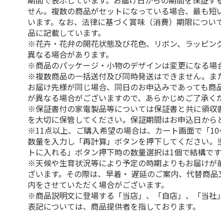
期間で表示しています。お届け日からの期間を保証す
せん。複数の商品がセットになっている場合、最も短
います。なお、法律に基づく賞味（消費）期限につい
品に記載しています。
※花卉・花弁の開花状態及び花色、リボン、ラッピング
異なる場合があります。
※商品のパッケージ・小物のデザインは変更になる場
※複数商品の一括送付及び同時発送はできません。ま
お届け先様が同じ場合、同日のお申込みであっても商
が異なる場合がございますので、あらかじめご了承く
※保証書付の家電製品等については保証書と共に領収
を大切に保管してください。保証期間はお申込日から
※11点以上、ご購入希望の場合は、カート画面で「10
数量を入力し「再計算」ボタンを押下してください。
トに入れる」ボタン押下時の数量選択は1個で結構です
※天候や生育状況等により予定の時期よりもお届けが
ざいます。その際は、早着・ 遅延のご案内、代替商品
内をさせていただく場合がございます。
※商品説明文に登場する「当店」、「自店」、「当社
表記については、商品提供者を指しております。