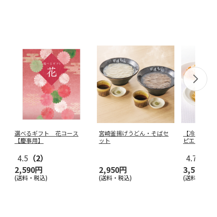
選べるギフト 花コース
宮崎釜揚げうどん・そばセ
【冷凍】ピ
【慶事用】
ット
ピエトロパ
4.5
（2）
4.7
（3）
2,590円
2,950円
3,510円
(送料・税込)
(送料・税込)
(送料・税込)