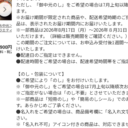
ただし、「御中元のし」をご希望の場合は7月上旬以
ます。
※お届け期間が限定された商品や、配送希望時期のご
品は、表示されたお届け期間内にお届けいたします。
お中元＞豚丼の具
＜お中元＞【冷凍】
＜お中元＞やまがた
＜お中元＞モ
※一部商品は2026年8月17日（月）～2026年８月3
ラエティセット
６種類のお肉ソムリ
雪豚ロースみそ漬７
ク 原形ベー
菊」
エアソートＢＯＸ
０ｇ×６
ソーセージセ
いただけます。（詳細は販売期間をご確認ください。
5.0
（1）
この期間のご注文については、お申込み受付後1週間～
,900円
5,980円
3,780円
3,240円
けいたします。
送料・税込)
(送料・税込)
(送料・税込)
(送料・税込)
●配達日のご指定はできません。
●配達時間をご希望の場合は、配達希望時間帯をご指
【のし・包装について】
●ご希望により「のし」をお付けいたします。
※「御中元のし」をご希望の場合は7月上旬以降順次
※ご指定がない場合は「のし不要」とさせていただき
※一部商品は「短冊のし」や「簡易のしシール」での
す。あらかじめご了承ください。
●名入れをご希望の場合は、商品備考欄に「名入れ文
さい。
※「名入れ不可」アイコン付きの商品は、対応できま