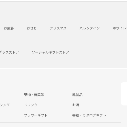
お歳暮
おせち
クリスマス
バレンタイン
ホワイト
グッズストア
ソーシャルギフトストア
果物・野菜等
乳製品
シング
ドリンク
お酒
フラワーギフト
書籍・カタログギフト