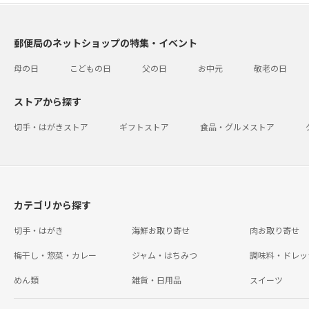
郵便局のネットショップの特集・イベント
母の日
こどもの日
父の日
お中元
敬老の日
ストアから探す
切手・はがきストア
ギフトストア
食品・グルメストア
カテゴリから探す
切手・はがき
海鮮お取り寄せ
肉お取り寄せ
梅干し・惣菜・カレー
ジャム・はちみつ
調味料・ドレッ
めん類
雑貨・日用品
スイーツ