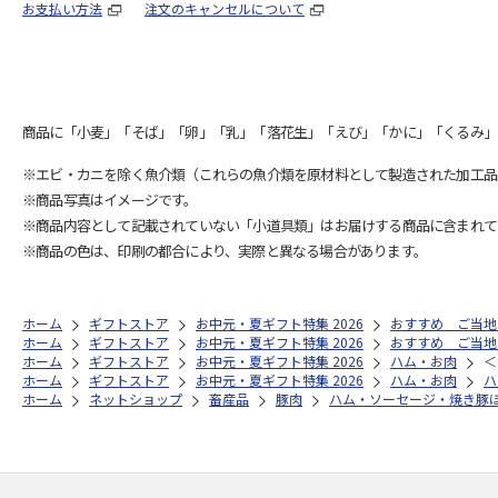
お支払い方法
注文のキャンセルについて
商品に「小麦」「そば」「卵」「乳」「落花生」「えび」「かに」「くるみ」
※エビ・カニを除く魚介類（これらの魚介類を原材料として製造された加工品
※商品写真はイメージです。
※商品内容として記載されていない「小道具類」はお届けする商品に含まれて
※商品の色は、印刷の都合により、実際と異なる場合があります。
ホーム
ギフトストア
お中元・夏ギフト特集 2026
おすすめ ご当地
ホーム
ギフトストア
お中元・夏ギフト特集 2026
おすすめ ご当地
ホーム
ギフトストア
お中元・夏ギフト特集 2026
ハム・お肉
＜
ホーム
ギフトストア
お中元・夏ギフト特集 2026
ハム・お肉
ハ
ホーム
ネットショップ
畜産品
豚肉
ハム・ソーセージ・焼き豚