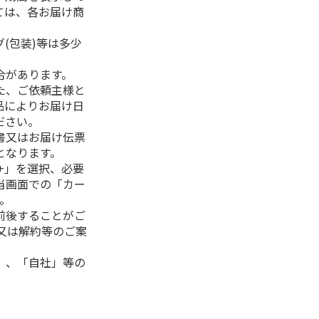
ては、各お届け商
(包装)等は多少
合があります。
た、ご依頼主様と
品によりお届け日
ださい。
書又はお届け伝票
となります。
+」を選択、必要
当画面での「カー
。
前後することがご
又は解約等のご案
」、「自社」等の