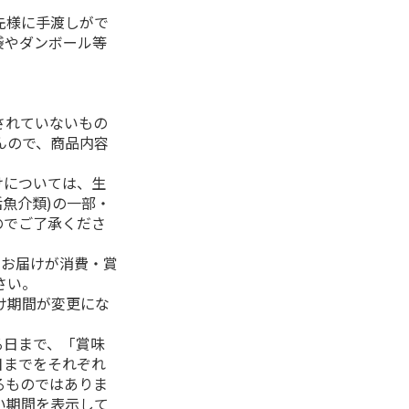
先様に手渡しがで
袋やダンボール等
されていないもの
んので、商品内容
けについては、生
活魚介類)の一部・
のでご了承くださ
、お届けが消費・賞
さい。
け期間が変更にな
る日まで、「賞味
日までをそれぞれ
るものではありま
い期間を表示して