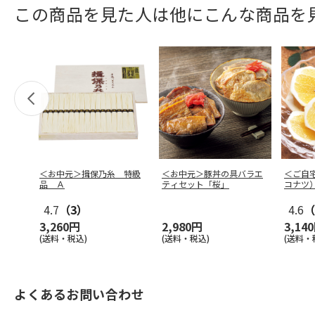
この商品を見た人は他にこんな商品を
＜お中元＞揖保乃糸 特級
＜お中元＞豚丼の具バラエ
＜ご自
品 Ａ
ティセット「桜」
コナツ
4.7
（3）
4.6
（
3,260円
2,980円
3,14
(送料・税込)
(送料・税込)
(送料・
よくあるお問い合わせ