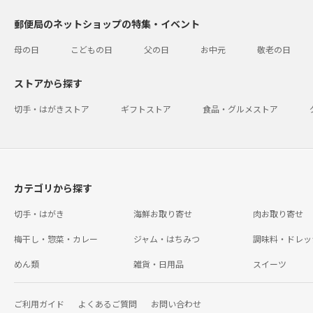
郵便局のネットショップの特集・イベント
母の日
こどもの日
父の日
お中元
敬老の日
ストアから探す
切手・はがきストア
ギフトストア
食品・グルメストア
カテゴリから探す
切手・はがき
海鮮お取り寄せ
肉お取り寄せ
梅干し・惣菜・カレー
ジャム・はちみつ
調味料・ドレッ
めん類
雑貨・日用品
スイーツ
ご利用ガイド
よくあるご質問
お問い合わせ