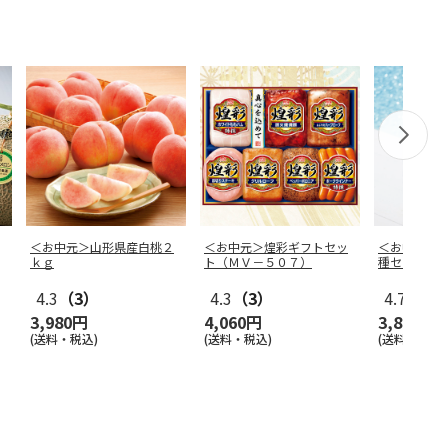
＜お中元＞山形県産白桃２
＜お中元＞煌彩ギフトセッ
＜お中元＞
ｋｇ
ト（ＭＶ－５０７）
種セット
4.3
（3）
4.3
（3）
4.7
（19
3,980円
4,060円
3,870円
(送料・税込)
(送料・税込)
(送料・税込)