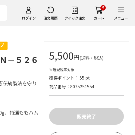
0
ログイン
注文履歴
クイック注文
カート
メニュー
5,500
円
Ｎ－５２６
(送料・税込)
※軽減税率対象
獲得ポイント： 55 pt
ぎ伝統製法を守り
商品番号
8075251554
0g、特選ももハム