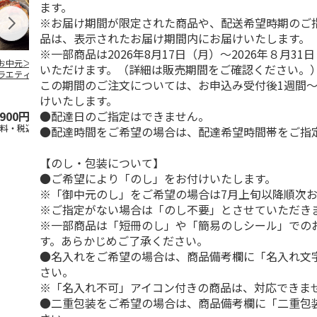
ます。
※お届け期間が限定された商品や、配送希望時期のご
品は、表示されたお届け期間内にお届けいたします。
※一部商品は2026年8月17日（月）～2026年８月3
お中元＞豚丼の具
＜お中元＞【冷凍】
＜お中元＞やまがた
＜お中元＞モ
いただけます。（詳細は販売期間をご確認ください。
ラエティセット
６種類のお肉ソムリ
雪豚ロースみそ漬７
ク 原形ベー
この期間のご注文については、お申込み受付後1週間～
菊」
エアソートＢＯＸ
０ｇ×６
ソーセージセ
5.0
（1）
けいたします。
●配達日のご指定はできません。
,900円
5,980円
3,780円
3,240円
送料・税込)
(送料・税込)
(送料・税込)
(送料・税込)
●配達時間をご希望の場合は、配達希望時間帯をご指
【のし・包装について】
●ご希望により「のし」をお付けいたします。
※「御中元のし」をご希望の場合は7月上旬以降順次
※ご指定がない場合は「のし不要」とさせていただき
※一部商品は「短冊のし」や「簡易のしシール」での
す。あらかじめご了承ください。
●名入れをご希望の場合は、商品備考欄に「名入れ文
さい。
※「名入れ不可」アイコン付きの商品は、対応できま
●二重包装をご希望の場合は、商品備考欄に「二重包