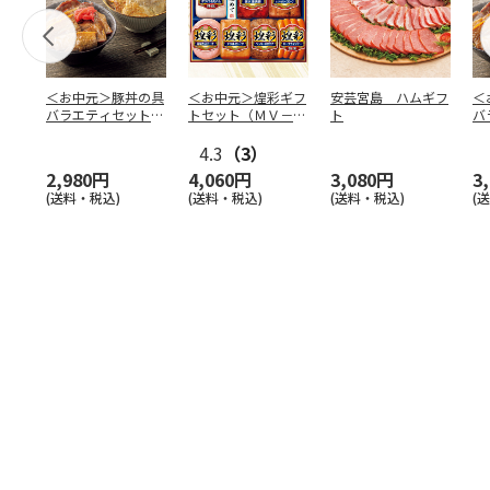
＜お中元＞豚丼の具
＜お中元＞煌彩ギフ
安芸宮島 ハムギフ
＜
バラエティセット
トセット（ＭＶ－５
ト
バ
「桜」
０７）
「
4.3
（3）
2,980円
4,060円
3,080円
3
(送料・税込)
(送料・税込)
(送料・税込)
(