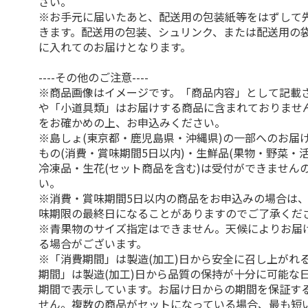
さい。
※お手元に届いたあと、配送用の包装紙等をはずして
きます。配送用の包装、シュリンク、または配送用の
に入れてのお届けとなります。
----その他のご注意----
※商品画像はイメージです。「商品内容」として記載
や「小道具類」はお届けする商品に含まれておりませ
をお確かめの上、お申込みください。
※島しょ(東京都・鹿児島県・沖縄県)の一部へのお届
もの(消費・賞味期間5日以内)・生鮮品(果物・野菜・
冷凍品・生花(セット商品を含む)は受付ができません
い。
※消費・賞味期間5日以内の商品をお申込みの場合は
味期限の最終日になることがありますのでご了承くだ
※青果物のサイズ指定はできません。天候によりお届
る場合がございます。
※「消費期間」は製造(加工)日から安全に召し上がれ
期間」は製造(加工)日から品質の保持が十分に可能な
期間で表示しています。お届け日からの期間を保証す
せん。複数の商品がセットになっている場合、最も短