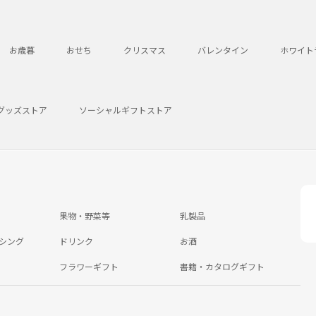
お歳暮
おせち
クリスマス
バレンタイン
ホワイト
グッズストア
ソーシャルギフトストア
果物・野菜等
乳製品
シング
ドリンク
お酒
フラワーギフト
書籍・カタログギフト