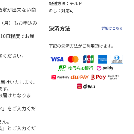
配送方法
チルド
指定が出来ない商
のし
対応可
1日（月）もお申込み
クモ
【冷凍】北海道直送
＜お中元＞やまがた
＜お中元＞＜帯広
決済方法
詳細はこちら
）
コンと
北海道帯広の繁盛
雪豚ロースみそ漬７
豚丼一番＞特上豚丼
10日程度でお届
ット
店 豚丼6食セット
０ｇ×５
の具３種セット
下記の決済方法がご利用頂けます。
3,980円
3,240円
4,980円
(送料別・税込)
(送料・税込)
(送料・税込)
定ください。
お届けいたします。
ます。
お届けとなりま
字」をご入力くだ
せん。
装」とご入力くだ