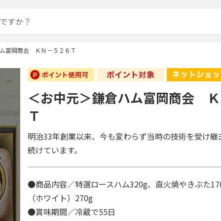
ム富岡商会 ＫＮ－５２６Ｔ
＜お中元＞鎌倉ハム富岡商会 Ｋ
Ｔ
明治33年創業以来、今も変わらず当時の技術を受け継
続けています。
●商品内容／特選ロースハム320g、直火焼やきぶた17
（ホワイト）270g
●賞味期間／冷蔵で55日