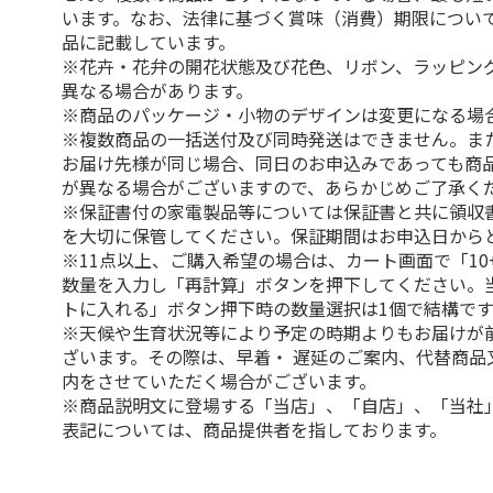
います。なお、法律に基づく賞味（消費）期限につい
品に記載しています。
※花卉・花弁の開花状態及び花色、リボン、ラッピング
異なる場合があります。
※商品のパッケージ・小物のデザインは変更になる場
※複数商品の一括送付及び同時発送はできません。ま
お届け先様が同じ場合、同日のお申込みであっても商
が異なる場合がございますので、あらかじめご了承く
※保証書付の家電製品等については保証書と共に領収
を大切に保管してください。保証期間はお申込日から
※11点以上、ご購入希望の場合は、カート画面で「10
数量を入力し「再計算」ボタンを押下してください。
トに入れる」ボタン押下時の数量選択は1個で結構です
※天候や生育状況等により予定の時期よりもお届けが
ざいます。その際は、早着・ 遅延のご案内、代替商品
内をさせていただく場合がございます。
※商品説明文に登場する「当店」、「自店」、「当社
表記については、商品提供者を指しております。