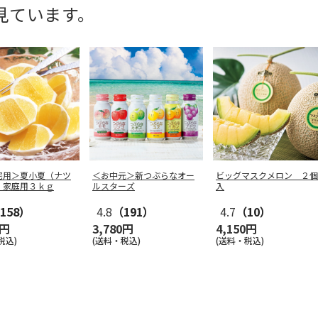
見ています。
宅用＞夏小夏（ナツ
＜お中元＞新つぶらなオー
ビッグマスクメロン ２個
）家庭用３ｋｇ
ルスターズ
入
158）
4.8
（191）
4.7
（10）
0円
3,780円
4,150円
税込)
(送料・税込)
(送料・税込)