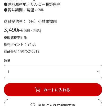
●原料原産地／りんご＝長野県産
●賞味期間／常温で2年
商品提供者：（有）小林果樹園
3,490
円
(送料・税込)
※軽減税率対象
獲得ポイント： 34 pt
商品番号
8075246812
数量
1
カートに入れる
お気に入りに登録する