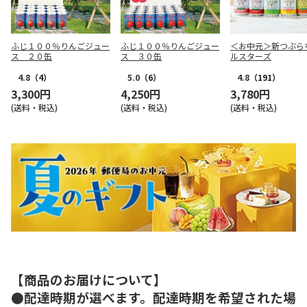
ふじ１００％りんごジュー
ふじ１００％りんごジュー
＜お中元＞新つぶら
ス ２０缶
ス ３０缶
ルスターズ
4.8
（4）
5.0
（6）
4.8
（191）
3,300円
4,250円
3,780円
(送料・税込)
(送料・税込)
(送料・税込)
【商品のお届けについて】
●配達時期が選べます。配達時期を希望された場