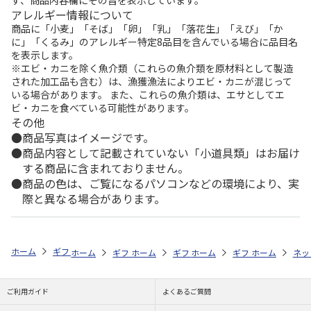
アレルギー情報について
商品に「小麦」「そば」「卵」「乳」「落花生」「えび」「か
に」「くるみ」のアレルギー特定8品目を含んでいる場合に品目名
を表示します。
※エビ・カニを除く魚介類（これらの魚介類を原材料として製造
された加工品も含む）は、漁獲漁法によりエビ・カニが混じって
いる場合があります。 また、これらの魚介類は、エサとしてエ
ビ・カニを食べている可能性があります。
その他
商品写真はイメージです。
商品内容として記載されていない「小道具類」はお届け
する商品に含まれておりません。
商品の色は、ご覧になるパソコンなどの環境により、実
際と異なる場合があります。
ホーム
ギフトストア
お中元・夏ギフト特集 2026
ドリンク
ジュ
ホーム
ギフトストア
ホーム
ギフトストア
お中元・夏ギフト特集 2026
ホーム
ギフトストア
お中元・夏ギフト特集
ホーム
ネッ
お
贈
ご利用ガイド
よくあるご質問