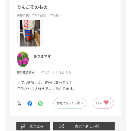
りんごそのもの
実際に使ってみた感想
:とても良い
あつきママ
年代:
50代
性別:
女性
購入確認済み
とても美味しく、何回も買ってます。
子供たちも大好きでよく飲んでます。
参考になった
0
Like!
0
絞り込み
表示：新しい順