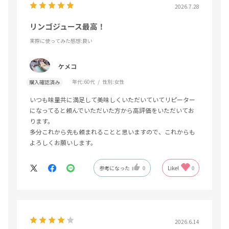
2026.7.28
リンゴジュース最高！
実際に使ってみた感想
:良い
ケメコ
年代:
60代
性別:
女性
購入確認済み
いつも味量共に満足して美味しくいただいていてリピーター
になってると頼んでいただいた方から高評価をいただいてお
ります。
多分これから先も頼まれることと思いますので、これからも
よろしくお願いします。
参考になった
0
Like!
0
2026.6.14