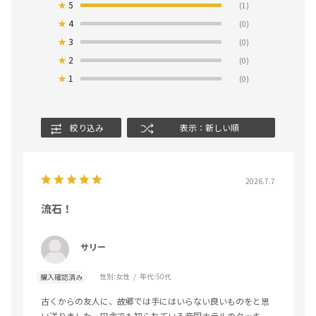
★
5
(1)
★
4
(0)
★
3
(0)
★
2
(0)
★
1
(0)
絞り込み
表示：新しい順
2026.7.7
流石！
サリー
性別:
女性
年代:
50代
購入確認済み
古くからの友人に、故郷では手にはいらない良いものをと思
い送りました。田舎でも知られている帝国ホテルのクッキ