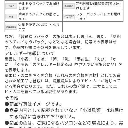
チルドゆうパックでお届け
定形外郵便(簡易書留)でお届
します
けします
冷凍ゆうパックでお届けし
レターパックライトでお届け
ます。
します
佐川急便でのお届けとなり
ます
なお、「普通ゆうパック」の場合は表示しません。また、「夏期
のみチルドゆうパック」などとなる場合は、記号での表示はせ
ず、商品内容欄にその旨を表示しています。
アレルギー情報について
商品に「小麦」「そば」「卵」「乳」「落花生」「えび」「か
に」「くるみ」のアレルギー特定8品目を含んでいる場合に品目名
を表示します。
※エビ・カニを除く魚介類（これらの魚介類を原材料として製造
された加工品も含む）は、漁獲漁法によりエビ・カニが混じって
いる場合があります。 また、これらの魚介類は、エサとしてエ
ビ・カニを食べている可能性があります。
その他
商品写真はイメージです。
商品内容として記載されていない「小道具類」はお届け
する商品に含まれておりません。
商品の色は、ご覧になるパソコンなどの環境により、実