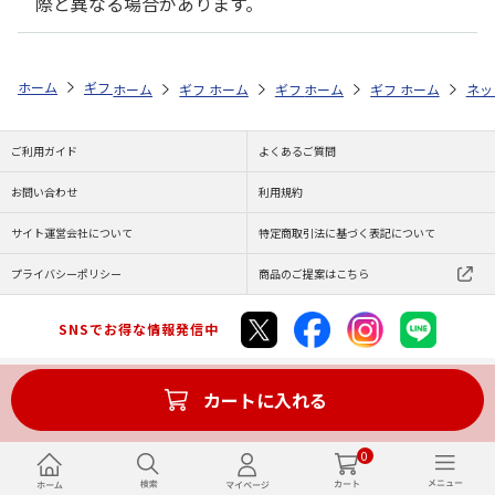
際と異なる場合があります。
ホーム
ギフトストア
お中元・夏ギフト特集 2026
おすすめ ご当地
ホーム
ギフトストア
ホーム
ギフトストア
お中元・夏ギフト特集 2026
ホーム
ギフトストア
お中元・夏ギフト特集
ホーム
ネッ
お
お
ご利用ガイド
よくあるご質問
お問い合わせ
利用規約
サイト運営会社について
特定商取引法に基づく表記について
プライバシーポリシー
商品のご提案はこちら
SNSでお得な情報発信中
カートに入れる
Copyright (C) JAPAN POST Co.,Ltd. All Rights Reserved.
0