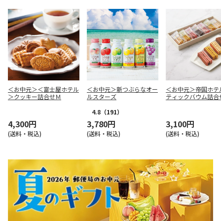
＜お中元＞＜富士屋ホテル
＜お中元＞新つぶらなオー
＜お中元＞帝国ホテ
＞クッキー詰合せＭ
ルスターズ
ティックバウム詰合
4.8
（191）
4,300円
3,780円
3,100円
(送料・税込)
(送料・税込)
(送料・税込)