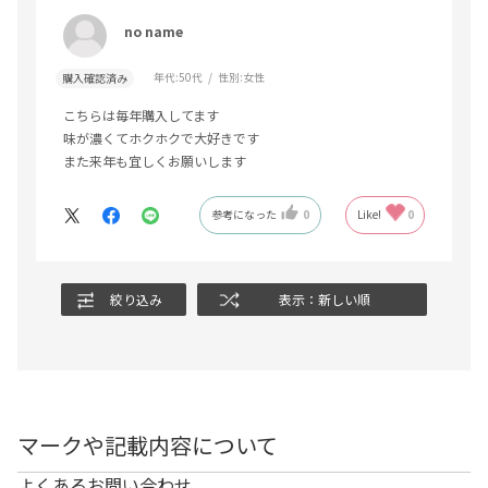
no name
年代:
50代
性別:
女性
購入確認済み
こちらは毎年購入してます
味が濃くてホクホクで大好きです
また来年も宜しくお願いします
参考になった
0
Like!
0
絞り込み
表示：新しい順
マークや記載内容について
よくあるお問い合わせ