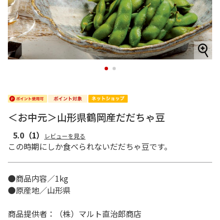
1
2
＜お中元＞山形県鶴岡産だだちゃ豆
5.0
（1）
レビューを見る
この時期にしか食べられないだだちゃ豆です。
●商品内容／1kg
●原産地／山形県
商品提供者：（株）マルト直治郎商店