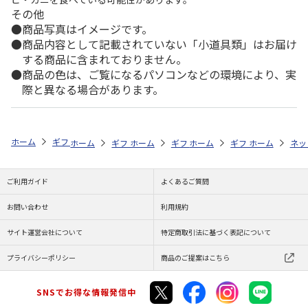
その他
商品写真はイメージです。
商品内容として記載されていない「小道具類」はお届け
する商品に含まれておりません。
商品の色は、ご覧になるパソコンなどの環境により、実
際と異なる場合があります。
ホーム
ギフトストア
お中元・夏ギフト特集 2026
花・野菜
野菜
ホーム
ギフトストア
ホーム
ギフトストア
お中元・夏ギフト特集 2026
ホーム
ギフトストア
お中元・夏ギフト特集
ホーム
ネッ
お
贈
ご利用ガイド
よくあるご質問
お問い合わせ
利用規約
サイト運営会社について
特定商取引法に基づく表記について
プライバシーポリシー
商品のご提案はこちら
SNSでお得な情報発信中