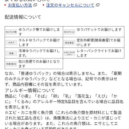
お支払い方法
注文のキャンセルについて
配送情報について
ゆうパック等でお届けしま
ゆうパケットでお届けします
す
チルドゆうパックでお届け
定形外郵便(簡易書留)でお届
します
けします
冷凍ゆうパックでお届けし
レターパックライトでお届け
ます。
します
佐川急便でのお届けとなり
ます
なお、「普通ゆうパック」の場合は表示しません。また、「夏期
のみチルドゆうパック」などとなる場合は、記号での表示はせ
ず、商品内容欄にその旨を表示しています。
アレルギー情報について
商品に「小麦」「そば」「卵」「乳」「落花生」「えび」「か
に」「くるみ」のアレルギー特定8品目を含んでいる場合に品目名
を表示します。
※エビ・カニを除く魚介類（これらの魚介類を原材料として製造
された加工品も含む）は、漁獲漁法によりエビ・カニが混じって
いる場合があります。 また、これらの魚介類は、エサとしてエ
ビ・カニを食べている可能性があります。