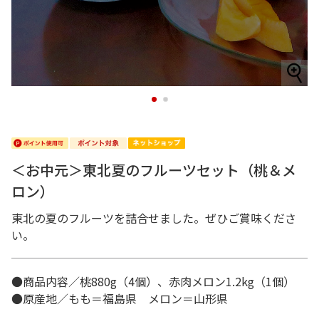
1
2
＜お中元＞東北夏のフルーツセット（桃＆メ
ロン）
東北の夏のフルーツを詰合せました。ぜひご賞味くださ
い。
●商品内容／桃880g（4個）、赤肉メロン1.2kg（1個）
●原産地／もも＝福島県 メロン＝山形県