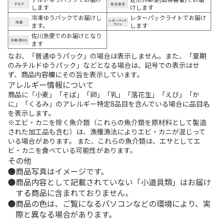
します
けします
冷凍ゆうパックでお届けし
レターパックライトでお届け
ます。
します
佐川急便でのお届けとなり
ます
なお、「普通ゆうパック」の場合は表示しません。また、「夏期
のみチルドゆうパック」などとなる場合は、記号での表示はせ
ず、商品内容欄にその旨を表示しています。
アレルギー情報について
商品に「小麦」「そば」「卵」「乳」「落花生」「えび」「か
に」「くるみ」のアレルギー特定8品目を含んでいる場合に品目名
を表示します。
※エビ・カニを除く魚介類（これらの魚介類を原材料として製造
された加工品も含む）は、漁獲漁法によりエビ・カニが混じって
いる場合があります。 また、これらの魚介類は、エサとしてエ
ビ・カニを食べている可能性があります。
その他
商品写真はイメージです。
商品内容として記載されていない「小道具類」はお届け
する商品に含まれておりません。
商品の色は、ご覧になるパソコンなどの環境により、実
際と異なる場合があります。