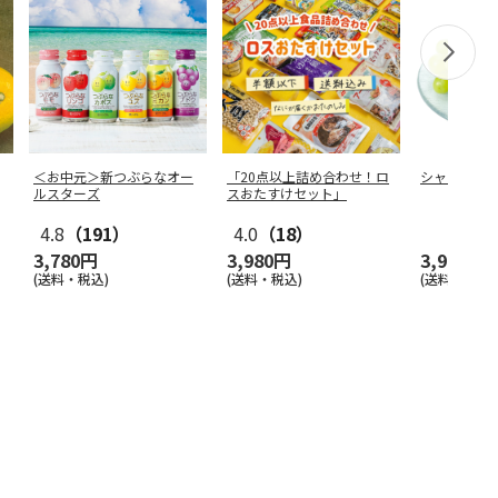
＜お中元＞新つぶらなオー
「20点以上詰め合わせ！ロ
シャインマ
ルスターズ
スおたすけセット」
4.8
（191）
4.0
（18）
3,780円
3,980円
3,980円
(送料・税込)
(送料・税込)
(送料・税込)