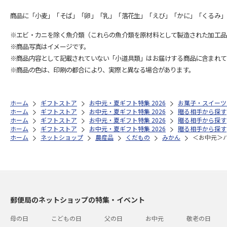
商品に「小麦」「そば」「卵」「乳」「落花生」「えび」「かに」「くるみ」
※エビ・カニを除く魚介類（これらの魚介類を原材料として製造された加工品
※商品写真はイメージです。
※商品内容として記載されていない「小道具類」はお届けする商品に含まれて
※商品の色は、印刷の都合により、実際と異なる場合があります。
ホーム
ギフトストア
お中元・夏ギフト特集 2026
お菓子・スイーツ
ホーム
ギフトストア
お中元・夏ギフト特集 2026
贈る相手から探す
ホーム
ギフトストア
お中元・夏ギフト特集 2026
贈る相手から探す
ホーム
ギフトストア
お中元・夏ギフト特集 2026
贈る相手から探す
ホーム
ネットショップ
農産品
くだもの
みかん
＜お中元＞
郵便局のネットショップの特集・イベント
母の日
こどもの日
父の日
お中元
敬老の日