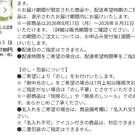
ます。
※お届け期間が限定された商品や、配送希望時期のご
品は、表示されたお届け期間内にお届けいたします。
※一部商品は2026年8月17日（月）～2026年８月3
ＥＢ定期便果物コ
ビッグマスクメロ
夏小夏 家庭用 ３
訳あり黄桃
いただけます。（詳細は販売期間をご確認ください。
ス
ン ２個入
ｋｇ
この期間のご注文については、お申込み受付後1週間～
4.5
（102）
4.7
（10）
4.6
（26）
けいたします。
●配達日のご指定はできません。
,780円
4,150円
3,140円
3,200円
送料・税込)
(送料・税込)
(送料・税込)
(送料・税込)
●配達時間をご希望の場合は、配達希望時間帯をご指
【のし・包装について】
●ご希望により「のし」をお付けいたします。
※「御中元のし」をご希望の場合は7月上旬以降順次
※ご指定がない場合は「のし不要」とさせていただき
※一部商品は「短冊のし」や「簡易のしシール」での
す。あらかじめご了承ください。
●名入れをご希望の場合は、商品備考欄に「名入れ文
さい。
※「名入れ不可」アイコン付きの商品は、対応できま
●二重包装のご指定はできません。