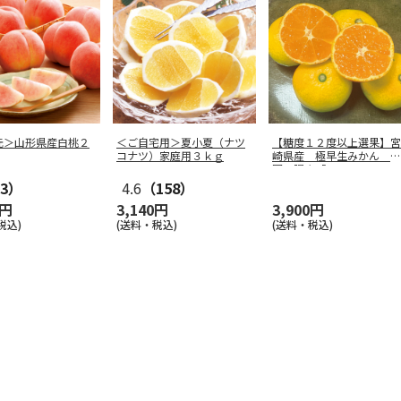
元＞山形県産白桃２
＜ご自宅用＞夏小夏（ナツ
【糖度１２度以上選果】宮
コナツ）家庭用３ｋｇ
崎県産 極早生みかん 南
国の陽蜜「
…
3）
4.6
（158）
0円
3,140円
3,900円
税込)
(送料・税込)
(送料・税込)