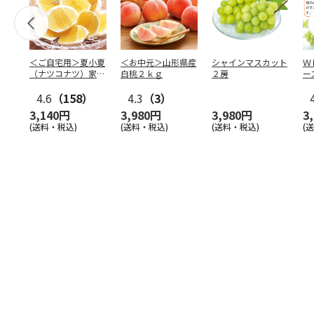
＜ご自宅用＞夏小夏
＜お中元＞山形県産
シャインマスカット
Ｗ
（ナツコナツ）家庭
白桃２ｋｇ
２房
ー
用３ｋｇ
4.6
（158）
4.3
（3）
3,140円
3,980円
3,980円
3
(送料・税込)
(送料・税込)
(送料・税込)
(