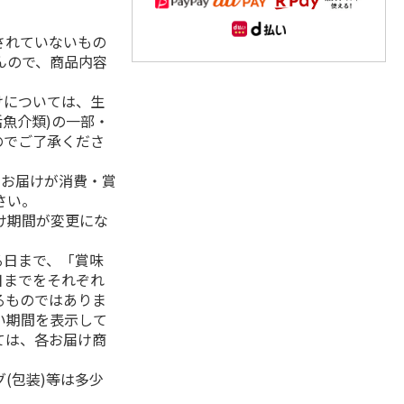
されていないもの
んので、商品内容
けについては、生
活魚介類)の一部・
のでご了承くださ
、お届けが消費・賞
さい。
け期間が変更にな
る日まで、「賞味
日までをそれぞれ
るものではありま
い期間を表示して
ては、各お届け商
(包装)等は多少