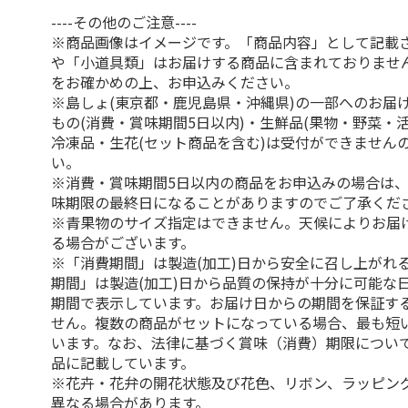
----その他のご注意----
※商品画像はイメージです。「商品内容」として記載
や「小道具類」はお届けする商品に含まれておりませ
をお確かめの上、お申込みください。
※島しょ(東京都・鹿児島県・沖縄県)の一部へのお届
もの(消費・賞味期間5日以内)・生鮮品(果物・野菜・
冷凍品・生花(セット商品を含む)は受付ができません
い。
※消費・賞味期間5日以内の商品をお申込みの場合は
味期限の最終日になることがありますのでご了承くだ
※青果物のサイズ指定はできません。天候によりお届
る場合がございます。
※「消費期間」は製造(加工)日から安全に召し上がれ
期間」は製造(加工)日から品質の保持が十分に可能な
期間で表示しています。お届け日からの期間を保証す
せん。複数の商品がセットになっている場合、最も短
います。なお、法律に基づく賞味（消費）期限につい
品に記載しています。
※花卉・花弁の開花状態及び花色、リボン、ラッピング
異なる場合があります。