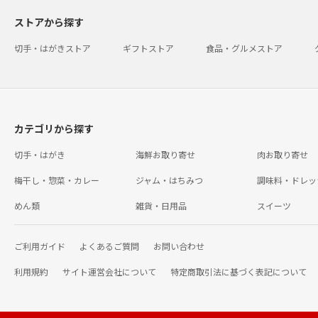
ストアから探す
切手・はがきストア
ギフトストア
食品・グルメストア
カテゴリから探す
切手・はがき
海鮮お取り寄せ
肉お取り寄せ
梅干し・惣菜・カレー
ジャム・はちみつ
調味料・ドレッ
めん類
雑貨・日用品
スイーツ
ご利用ガイド
よくあるご質問
お問い合わせ
利用規約
サイト運営会社について
特定商取引法に基づく表記について