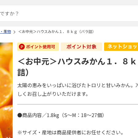
・果物
＜お中元＞ハウスみかん１．８ｋｇ（バラ詰）
＜お中元＞ハウスみかん１．８ｋ
詰）
太陽の恵みをいっぱいに浴びたトロリと甘いみかん。
しくお召し上がりいただけます。
●商品内容／1.8kg（S～M：18～27個）
※サイズ・産地は商品提供者にお任せください。