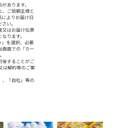
合があります。
た、ご依頼主様と
品によりお届け日
ださい。
書又はお届け伝票
となります。
+」を選択、必要
当画面での「カー
。
前後することがご
又は解約等のご案
」、「自社」等の