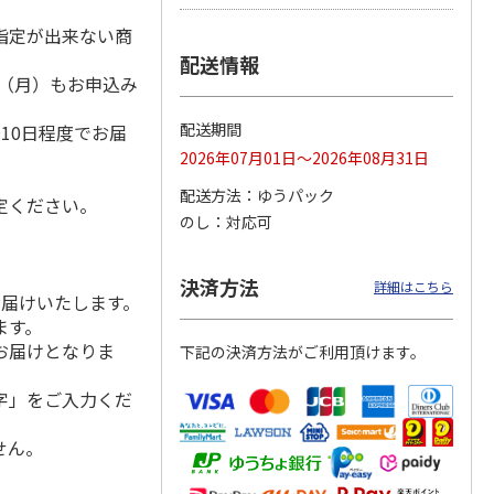
指定が出来ない商
配送情報
1日（月）もお申込み
シャインマスカッ
福島県産 大玉の桃
【糖度１３度以上選
）
ト Ａ
果】完熟もも 特秀
配送期間
10日程度でお届
品
5.0
（2）
2026年07月01日～2026年08月31日
3,980円
3,580円
4,980円
配送方法
ゆうパック
(送料・税込)
(送料・税込)
(送料・税込)
定ください。
のし
対応可
決済方法
詳細はこちら
お届けいたします。
ます。
お届けとなりま
下記の決済方法がご利用頂けます。
字」をご入力くだ
せん。