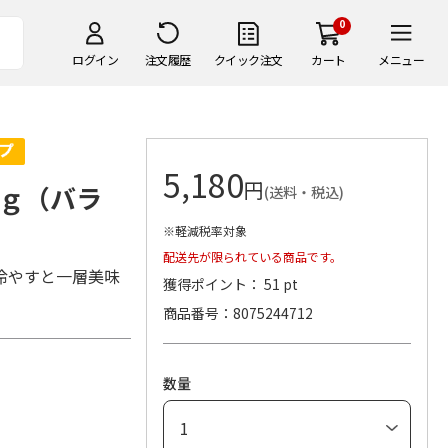
0
ログイン
注文履歴
クイック注文
カート
メニュー
5,180
円
ｇ（バラ
(送料・税込)
※軽減税率対象
配送先が限られている商品です。
冷やすと一層美味
獲得ポイント： 51 pt
商品番号
8075244712
数量