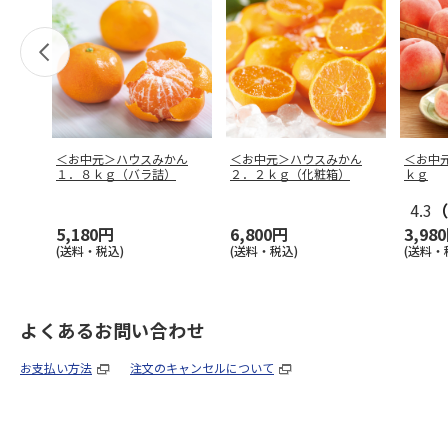
＜お中元＞ハウスみかん
＜お中元＞ハウスみかん
＜お中
１．８ｋｇ（バラ詰）
２．２ｋｇ（化粧箱）
ｋｇ
4.3
（
5,180円
6,800円
3,98
(送料・税込)
(送料・税込)
(送料・
よくあるお問い合わせ
お支払い方法
注文のキャンセルについて