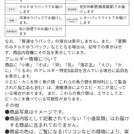
す
チルドゆうパックでお届け
定形外郵便(簡易書留)でお届
します
けします
冷凍ゆうパックでお届けし
レターパックライトでお届け
ます。
します
佐川急便でのお届けとなり
ます
なお、「普通ゆうパック」の場合は表示しません。また、「夏期
のみチルドゆうパック」などとなる場合は、記号での表示はせ
ず、商品内容欄にその旨を表示しています。
アレルギー情報について
商品に「小麦」「そば」「卵」「乳」「落花生」「えび」「か
に」「くるみ」のアレルギー特定8品目を含んでいる場合に品目名
を表示します。
※エビ・カニを除く魚介類（これらの魚介類を原材料として製造
された加工品も含む）は、漁獲漁法によりエビ・カニが混じって
いる場合があります。 また、これらの魚介類は、エサとしてエ
ビ・カニを食べている可能性があります。
その他
商品写真はイメージです。
商品内容として記載されていない「小道具類」はお届け
する商品に含まれておりません。
商品の色は、ご覧になるパソコンなどの環境により、実