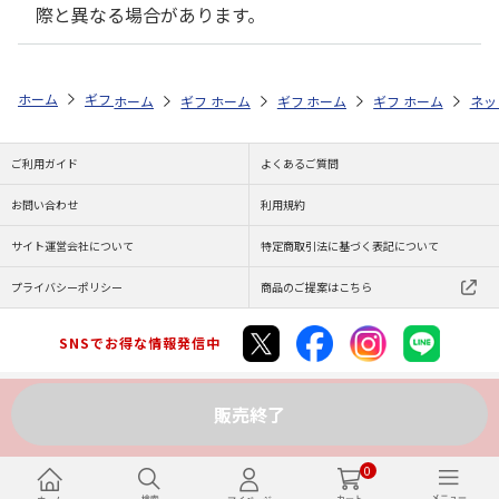
際と異なる場合があります。
ホーム
ギフトストア
お中元・夏ギフト特集 2026
お菓子・スイーツ
ホーム
ギフトストア
ホーム
ギフトストア
お中元・夏ギフト特集 2026
ホーム
ギフトストア
お中元・夏ギフト特集
ホーム
ネッ
お
贈
ご利用ガイド
よくあるご質問
お問い合わせ
利用規約
サイト運営会社について
特定商取引法に基づく表記について
プライバシーポリシー
商品のご提案はこちら
SNSでお得な情報発信中
販売終了
Copyright (C) JAPAN POST Co.,Ltd. All Rights Reserved.
0