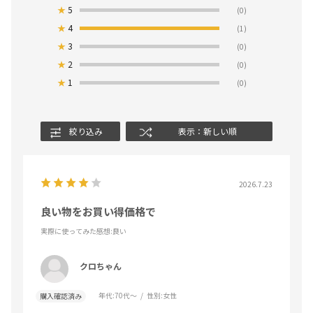
★
5
(0)
★
4
(1)
★
3
(0)
★
2
(0)
★
1
(0)
絞り込み
表示：新しい順
2026.7.23
良い物をお買い得価格で
実際に使ってみた感想
:良い
クロちゃん
年代:
70代～
性別:
女性
購入確認済み