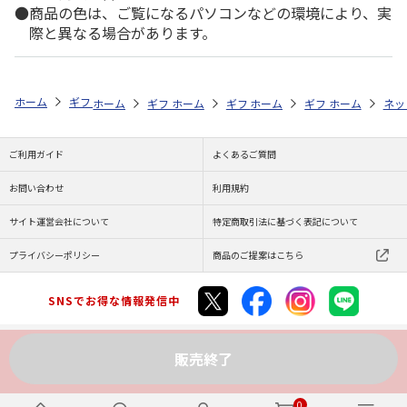
商品の色は、ご覧になるパソコンなどの環境により、実
際と異なる場合があります。
ホーム
ギフトストア
お中元・夏ギフト特集 2026
お菓子・スイーツ
ホーム
ギフトストア
ホーム
ギフトストア
お中元・夏ギフト特集 2026
ホーム
ギフトストア
お中元・夏ギフト特集
ホーム
ネッ
お
贈
ご利用ガイド
よくあるご質問
お問い合わせ
利用規約
サイト運営会社について
特定商取引法に基づく表記について
プライバシーポリシー
商品のご提案はこちら
SNSでお得な情報発信中
販売終了
Copyright (C) JAPAN POST Co.,Ltd. All Rights Reserved.
0