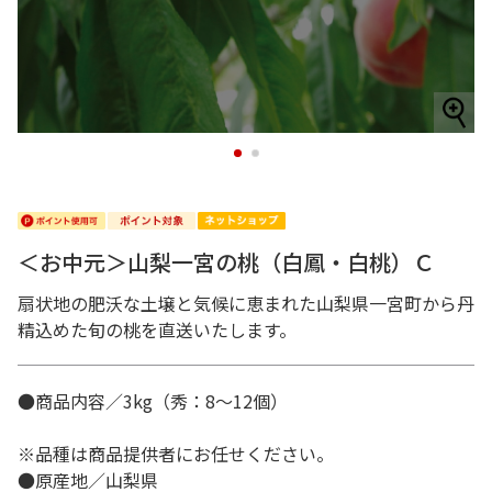
1
2
＜お中元＞山梨一宮の桃（白鳳・白桃）Ｃ
扇状地の肥沃な土壌と気候に恵まれた山梨県一宮町から丹
精込めた旬の桃を直送いたします。
●商品内容／3kg（秀：8～12個）
※品種は商品提供者にお任せください。
●原産地／山梨県