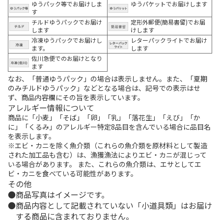
ゆうパック等でお届けしま
ゆうパケットでお届けします
す
チルドゆうパックでお届け
定形外郵便(簡易書留)でお届
します
けします
冷凍ゆうパックでお届けし
レターパックライトでお届け
ます。
します
佐川急便でのお届けとなり
ます
なお、「普通ゆうパック」の場合は表示しません。また、「夏期
のみチルドゆうパック」などとなる場合は、記号での表示はせ
ず、商品内容欄にその旨を表示しています。
アレルギー情報について
商品に「小麦」「そば」「卵」「乳」「落花生」「えび」「か
に」「くるみ」のアレルギー特定8品目を含んでいる場合に品目名
を表示します。
※エビ・カニを除く魚介類（これらの魚介類を原材料として製造
された加工品も含む）は、漁獲漁法によりエビ・カニが混じって
いる場合があります。 また、これらの魚介類は、エサとしてエ
ビ・カニを食べている可能性があります。
その他
商品写真はイメージです。
商品内容として記載されていない「小道具類」はお届け
する商品に含まれておりません。