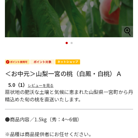
1
2
＜お中元＞山梨一宮の桃（白鳳・白桃）Ａ
5.0
（1）
レビューを見る
扇状地の肥沃な土壌と気候に恵まれた山梨県一宮町から丹
精込めた旬の桃を直送いたします。
●商品内容／1.5kg（秀：4～6個）
※品種は商品提供者にお任せください。