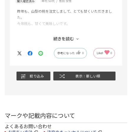
年代:
50代
性別:
女性
購入確認済み
昨年も、山梨の桃を注文しまして、とても甘くいただきまし
た。
今年桃も、甘くて美味しいです。
郵便局の商品は、安心して注文できます。ありがとうござい
続きを読む
ました。
参考になった
0
Like!
0
絞り込み
表示：新しい順
マークや記載内容について
よくあるお問い合わせ
お支払い方法
注文のキャンセルについて