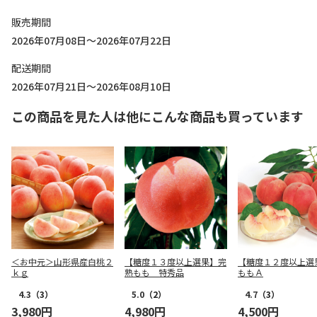
販売期間
2026年07月08日～2026年07月22日
配送期間
2026年07月21日～2026年08月10日
この商品を見た人は他にこんな商品も買っています
＜お中元＞山形県産白桃２
【糖度１３度以上選果】完
【糖度１２度以上
ｋｇ
熟もも 特秀品
ももＡ
4.3
（3）
5.0
（2）
4.7
（3）
3,980円
4,980円
4,500円