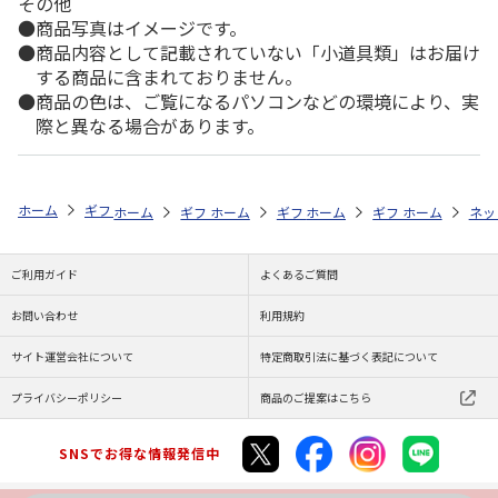
その他
商品写真はイメージです。
商品内容として記載されていない「小道具類」はお届け
する商品に含まれておりません。
商品の色は、ご覧になるパソコンなどの環境により、実
際と異なる場合があります。
ホーム
ギフトストア
お中元・夏ギフト特集 2026
おすすめ ご当地
ホーム
ギフトストア
ホーム
ギフトストア
お中元・夏ギフト特集 2026
ホーム
ギフトストア
お中元・夏ギフト特集
ホーム
ネッ
お
お
ご利用ガイド
よくあるご質問
お問い合わせ
利用規約
サイト運営会社について
特定商取引法に基づく表記について
プライバシーポリシー
商品のご提案はこちら
SNSでお得な情報発信中