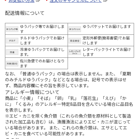
配送情報について
ゆうパック等でお届けしま
ゆうパケットでお届けします
す
チルドゆうパックでお届け
定形外郵便(簡易書留)でお届
します
けします
冷凍ゆうパックでお届けし
レターパックライトでお届け
ます。
します
佐川急便でのお届けとなり
ます
なお、「普通ゆうパック」の場合は表示しません。また、「夏期
のみチルドゆうパック」などとなる場合は、記号での表示はせ
ず、商品内容欄にその旨を表示しています。
アレルギー情報について
商品に「小麦」「そば」「卵」「乳」「落花生」「えび」「か
に」「くるみ」のアレルギー特定8品目を含んでいる場合に品目名
を表示します。
※エビ・カニを除く魚介類（これらの魚介類を原材料として製造
された加工品も含む）は、漁獲漁法によりエビ・カニが混じって
いる場合があります。 また、これらの魚介類は、エサとしてエ
ビ・カニを食べている可能性があります。