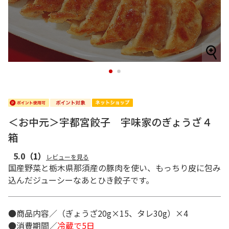
1
2
＜お中元＞宇都宮餃子 宇味家のぎょうざ４
箱
5.0
（1）
レビューを見る
国産野菜と栃木県那須産の豚肉を使い、もっちり皮に包み
込んだジューシーなあとひき餃子です。
●商品内容／（ぎょうざ20g×15、タレ30g）×4
●消費期間／
冷蔵で5日