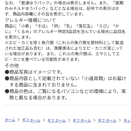
なお、「普通ゆうパック」の場合は表示しません。また、「夏期
のみチルドゆうパック」などとなる場合は、記号での表示はせ
ず、商品内容欄にその旨を表示しています。
アレルギー情報について
商品に「小麦」「そば」「卵」「乳」「落花生」「えび」「か
に」「くるみ」のアレルギー特定8品目を含んでいる場合に品目名
を表示します。
※エビ・カニを除く魚介類（これらの魚介類を原材料として製造
された加工品も含む）は、漁獲漁法によりエビ・カニが混じって
いる場合があります。 また、これらの魚介類は、エサとしてエ
ビ・カニを食べている可能性があります。
その他
商品写真はイメージです。
商品内容として記載されていない「小道具類」はお届け
する商品に含まれておりません。
商品の色は、ご覧になるパソコンなどの環境により、実
際と異なる場合があります。
ホーム
ギフトストア
お中元・夏ギフト特集 2026
おすすめ ご当地
ホーム
ギフトストア
ホーム
ギフトストア
お中元・夏ギフト特集 2026
ホーム
ギフトストア
お中元・夏ギフト特集
ホーム
ネッ
お
お