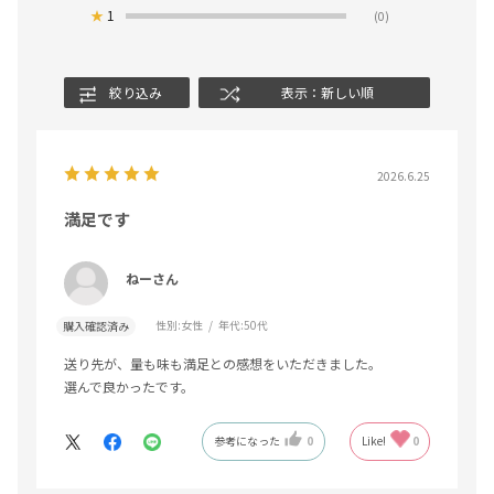
★
1
(0)
絞り込み
表示：新しい順
2026.6.25
満足です
ねーさん
性別:
女性
年代:
50代
購入確認済み
送り先が、量も味も満足との感想をいただきました。
選んで良かったです。
参考になった
0
Like!
0