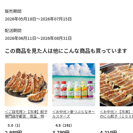
販売期間
2026年05月18日～2026年07月15日
配送期間
2026年06月11日～2026年08月31日
この商品を見た人は他にこんな商品も買っています
＜ご自宅用＞【冷凍】餃子
＜お中元＞新つぶらなオー
＜お中元＞【冷凍】
専門店宇都宮 悟空 特製
ルスターズ
のにら餃子（１００
肉餃子
5.0
（1）
4.8
（191）
2,980円
3,780円
4,210円