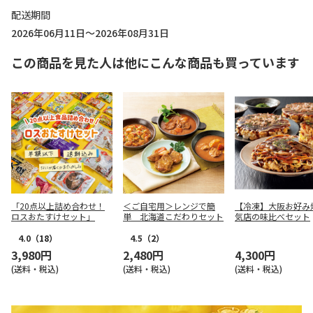
配送期間
2026年06月11日～2026年08月31日
この商品を見た人は他にこんな商品も買っています
「20点以上詰め合わせ！
＜ご自宅用＞レンジで簡
【冷凍】大阪お好み
ロスおたすけセット」
単 北海道こだわりセット
気店の味比べセット
4.0
（18）
4.5
（2）
3,980円
2,480円
4,300円
(送料・税込)
(送料・税込)
(送料・税込)