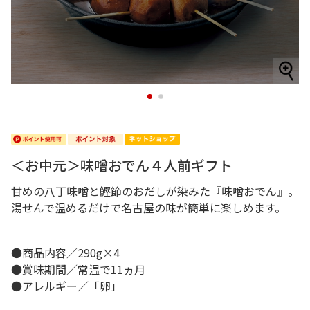
1
2
＜お中元＞味噌おでん４人前ギフト
甘めの八丁味噌と鰹節のおだしが染みた『味噌おでん』。
湯せんで温めるだけで名古屋の味が簡単に楽しめます。
●商品内容／290g×4
●賞味期間／常温で11ヵ月
●アレルギー／「卵」