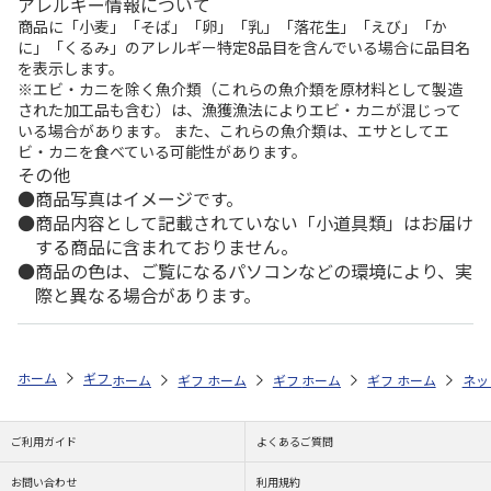
アレルギー情報について
商品に「小麦」「そば」「卵」「乳」「落花生」「えび」「か
に」「くるみ」のアレルギー特定8品目を含んでいる場合に品目名
を表示します。
※エビ・カニを除く魚介類（これらの魚介類を原材料として製造
された加工品も含む）は、漁獲漁法によりエビ・カニが混じって
いる場合があります。 また、これらの魚介類は、エサとしてエ
ビ・カニを食べている可能性があります。
その他
商品写真はイメージです。
商品内容として記載されていない「小道具類」はお届け
する商品に含まれておりません。
商品の色は、ご覧になるパソコンなどの環境により、実
際と異なる場合があります。
ホーム
ギフトストア
お中元・夏ギフト特集 2026
おつまみ・お惣菜
ホーム
ギフトストア
ホーム
ギフトストア
お中元・夏ギフト特集 2026
ホーム
ギフトストア
お中元・夏ギフト特集
ホーム
ネッ
お
お
ご利用ガイド
よくあるご質問
お問い合わせ
利用規約