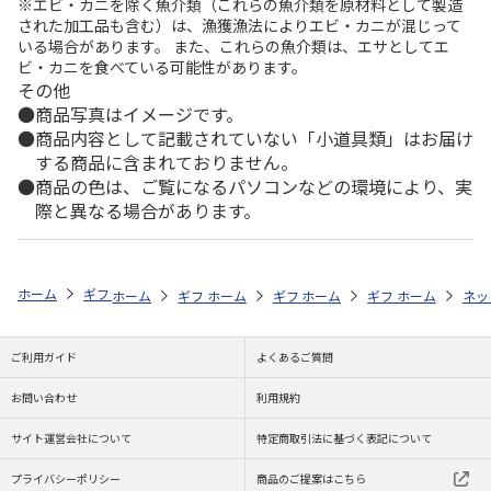
※エビ・カニを除く魚介類（これらの魚介類を原材料として製造
された加工品も含む）は、漁獲漁法によりエビ・カニが混じって
いる場合があります。 また、これらの魚介類は、エサとしてエ
ビ・カニを食べている可能性があります。
その他
商品写真はイメージです。
商品内容として記載されていない「小道具類」はお届け
する商品に含まれておりません。
商品の色は、ご覧になるパソコンなどの環境により、実
際と異なる場合があります。
ホーム
ギフトストア
お中元・夏ギフト特集 2026
おつまみ・お惣菜
ホーム
ギフトストア
ホーム
ギフトストア
お中元・夏ギフト特集 2026
ホーム
ギフトストア
お中元・夏ギフト特集
ホーム
ネッ
お
お
ご利用ガイド
よくあるご質問
お問い合わせ
利用規約
サイト運営会社について
特定商取引法に基づく表記について
プライバシーポリシー
商品のご提案はこちら