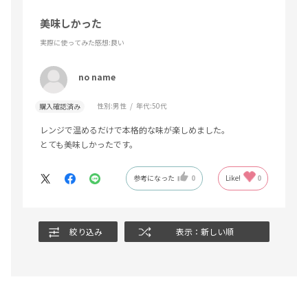
美味しかった
実際に使ってみた感想
:良い
no name
性別:
男性
年代:
50代
購入確認済み
レンジで温めるだけで本格的な味が楽しめました。
とても美味しかったです。
参考になった
0
Like!
0
絞り込み
表示：新しい順