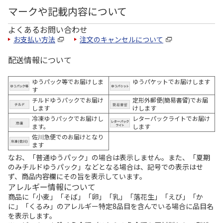
マークや記載内容について
よくあるお問い合わせ
お支払い方法
注文のキャンセルについて
配送情報について
ゆうパック等でお届けしま
ゆうパケットでお届けします
す
チルドゆうパックでお届け
定形外郵便(簡易書留)でお届
します
けします
冷凍ゆうパックでお届けし
レターパックライトでお届け
ます。
します
佐川急便でのお届けとなり
ます
なお、「普通ゆうパック」の場合は表示しません。また、「夏期
のみチルドゆうパック」などとなる場合は、記号での表示はせ
ず、商品内容欄にその旨を表示しています。
アレルギー情報について
商品に「小麦」「そば」「卵」「乳」「落花生」「えび」「か
に」「くるみ」のアレルギー特定8品目を含んでいる場合に品目名
を表示します。