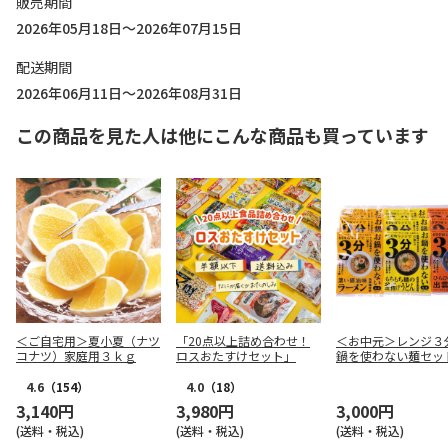
販売期間
2026年05月18日～2026年07月15日
配送期間
2026年06月11日～2026年08月31日
この商品を見た人は他にこんな商品も買っています
＜ご自宅用＞夏小夏（ナツ
「20点以上詰め合わせ！
＜お中元＞レンジ３
コナツ）家庭用３ｋｇ
ロスおたすけセット」
鍋を使わない麺セッ
4.6
（154）
4.0
（18）
3,140円
3,980円
3,000円
(送料・税込)
(送料・税込)
(送料・税込)