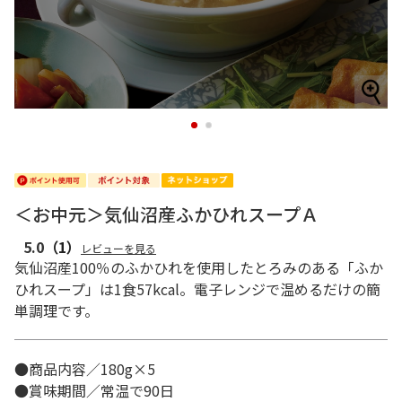
1
2
＜お中元＞気仙沼産ふかひれスープＡ
5.0
（1）
レビューを見る
気仙沼産100％のふかひれを使用したとろみのある「ふか
ひれスープ」は1食57kcal。電子レンジで温めるだけの簡
単調理です。
●商品内容／180g×5
●賞味期間／常温で90日