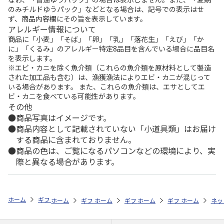
のみチルドゆうパック」などとなる場合は、記号での表示はせ
ず、商品内容欄にその旨を表示しています。
アレルギー情報について
商品に「小麦」「そば」「卵」「乳」「落花生」「えび」「か
に」「くるみ」のアレルギー特定8品目を含んでいる場合に品目名
を表示します。
※エビ・カニを除く魚介類（これらの魚介類を原材料として製造
された加工品も含む）は、漁獲漁法によりエビ・カニが混じって
いる場合があります。 また、これらの魚介類は、エサとしてエ
ビ・カニを食べている可能性があります。
その他
商品写真はイメージです。
商品内容として記載されていない「小道具類」はお届け
する商品に含まれておりません。
商品の色は、ご覧になるパソコンなどの環境により、実
際と異なる場合があります。
ホーム
ギフトストア
お中元・夏ギフト特集 2026
おつまみ・お惣菜
ホーム
ギフトストア
ホーム
ギフトストア
お中元・夏ギフト特集 2026
ホーム
ギフトストア
お中元・夏ギフト特集
ホーム
ネッ
お
お