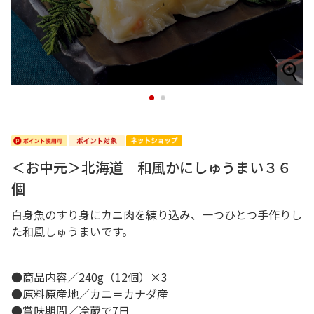
1
2
＜お中元＞北海道 和風かにしゅうまい３６
個
白身魚のすり身にカニ肉を練り込み、一つひとつ手作りし
た和風しゅうまいです。
●商品内容／240g（12個）×3
●原料原産地／カニ＝カナダ産
●賞味期間／冷蔵で7日