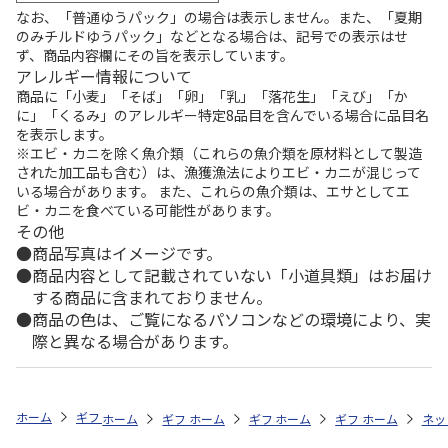
なお、「普通ゆうパック」の場合は表示しません。また、「夏期
のみチルドゆうパック」などとなる場合は、記号での表示はせ
ず、商品内容欄にその旨を表示しています。
アレルギー情報について
商品に「小麦」「そば」「卵」「乳」「落花生」「えび」「か
に」「くるみ」のアレルギー特定8品目を含んでいる場合に品目名
を表示します。
※エビ・カニを除く魚介類（これらの魚介類を原材料として製造
された加工品も含む）は、漁獲漁法によりエビ・カニが混じって
いる場合があります。 また、これらの魚介類は、エサとしてエ
ビ・カニを食べている可能性があります。
その他
商品写真はイメージです。
商品内容として記載されていない「小道具類」はお届け
する商品に含まれておりません。
商品の色は、ご覧になるパソコンなどの環境により、実
際と異なる場合があります。
ホーム
ギフトストア
お中元・夏ギフト特集 2026
おつまみ・お惣菜
ホーム
ギフトストア
ホーム
ギフトストア
お中元・夏ギフト特集 2026
ホーム
ギフトストア
お中元・夏ギフト特集
ホーム
ネッ
お
お