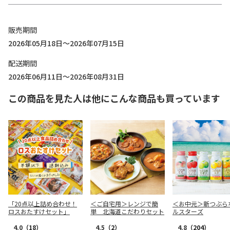
販売期間
2026年05月18日～2026年07月15日
配送期間
2026年06月11日～2026年08月31日
この商品を見た人は他にこんな商品も買っています
「20点以上詰め合わせ！
＜ご自宅用＞レンジで簡
＜お中元＞新つぶら
ロスおたすけセット」
単 北海道こだわりセット
ルスターズ
4.0
（18）
4.5
（2）
4.8
（204）