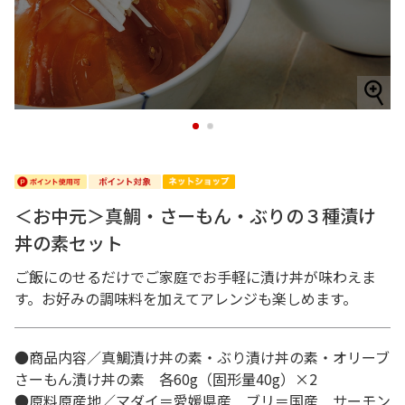
1
2
＜お中元＞真鯛・さーもん・ぶりの３種漬け
丼の素セット
ご飯にのせるだけでご家庭でお手軽に漬け丼が味わえま
す。お好みの調味料を加えてアレンジも楽しめます。
●商品内容／真鯛漬け丼の素・ぶり漬け丼の素・オリーブ
さーもん漬け丼の素 各60g（固形量40g）×2
●原料原産地／マダイ＝愛媛県産 ブリ＝国産 サーモン