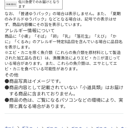
佐川急便でのお届けとなり
ます
なお、「普通ゆうパック」の場合は表示しません。また、「夏期
のみチルドゆうパック」などとなる場合は、記号での表示はせ
ず、商品内容欄にその旨を表示しています。
アレルギー情報について
商品に「小麦」「そば」「卵」「乳」「落花生」「えび」「か
に」「くるみ」のアレルギー特定8品目を含んでいる場合に品目名
を表示します。
※エビ・カニを除く魚介類（これらの魚介類を原材料として製造
された加工品も含む）は、漁獲漁法によりエビ・カニが混じって
いる場合があります。 また、これらの魚介類は、エサとしてエ
ビ・カニを食べている可能性があります。
その他
商品写真はイメージです。
商品内容として記載されていない「小道具類」はお届け
する商品に含まれておりません。
商品の色は、ご覧になるパソコンなどの環境により、実
際と異なる場合があります。
ホーム
ギフトストア
お中元・夏ギフト特集 2026
おつまみ・お惣菜