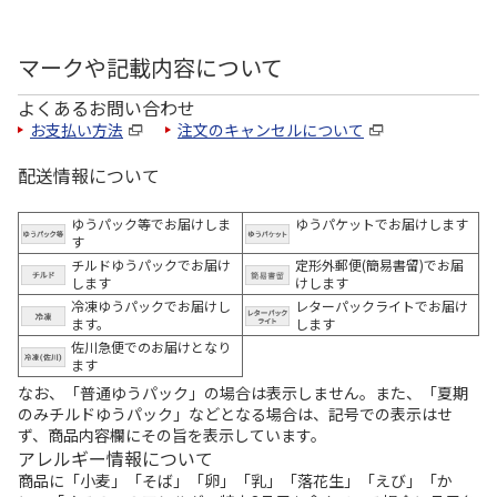
マークや記載内容について
よくあるお問い合わせ
お支払い方法
注文のキャンセルについて
配送情報について
ゆうパック等でお届けしま
ゆうパケットでお届けします
す
チルドゆうパックでお届け
定形外郵便(簡易書留)でお届
します
けします
冷凍ゆうパックでお届けし
レターパックライトでお届け
ます。
します
佐川急便でのお届けとなり
ます
なお、「普通ゆうパック」の場合は表示しません。また、「夏期
のみチルドゆうパック」などとなる場合は、記号での表示はせ
ず、商品内容欄にその旨を表示しています。
アレルギー情報について
商品に「小麦」「そば」「卵」「乳」「落花生」「えび」「か