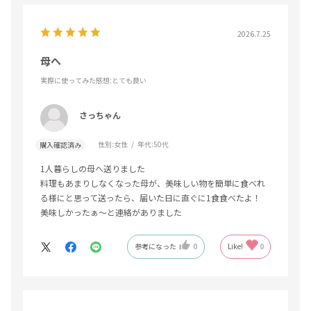
2026.7.25
母へ
実際に使ってみた感想
:とても良い
さっちゃん
性別:
女性
年代:
50代
購入確認済み
1人暮らしの母へ送りました
料理もあまりしなくなった母が、美味しい物を簡単に食べれ
る様にと思って送ったら、届いた日に直ぐに1食食べたよ！
美味しかったぁ〜と連絡がありました
参考になった
0
Like!
0