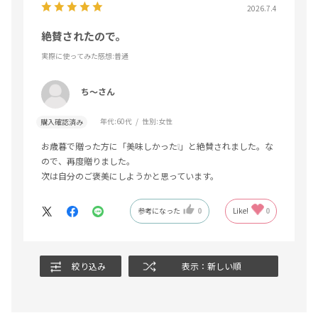
2026.7.4
絶賛されたので。
実際に使ってみた感想
:普通
ち〜さん
年代:
60代
性別:
女性
購入確認済み
お歳暮で贈った方に「美味しかった❕️」と絶賛されました。な
ので、再度贈りました。
次は自分のご褒美にしようかと思っています。
参考になった
0
Like!
0
絞り込み
表示：新しい順