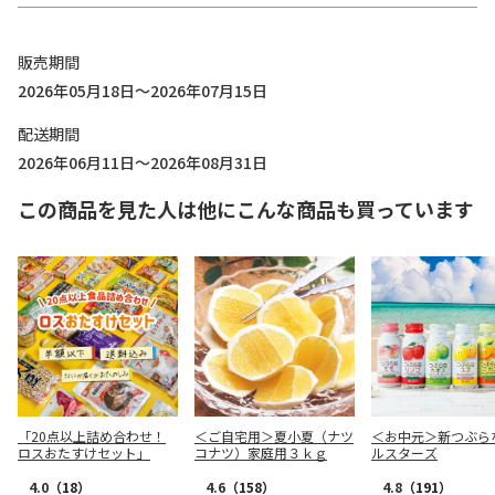
販売期間
2026年05月18日～2026年07月15日
配送期間
2026年06月11日～2026年08月31日
この商品を見た人は他にこんな商品も買っています
「20点以上詰め合わせ！
＜ご自宅用＞夏小夏（ナツ
＜お中元＞新つぶら
ロスおたすけセット」
コナツ）家庭用３ｋｇ
ルスターズ
4.0
（18）
4.6
（158）
4.8
（191）