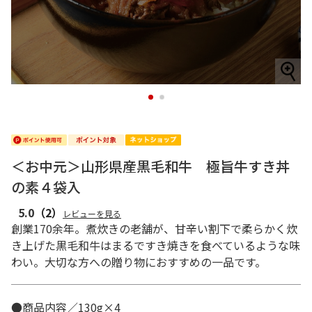
1
2
＜お中元＞山形県産黒毛和牛 極旨牛すき丼
の素４袋入
5.0
（2）
レビューを見る
創業170余年。煮炊きの老舗が、甘辛い割下で柔らかく炊
き上げた黒毛和牛はまるですき焼きを食べているような味
わい。大切な方への贈り物におすすめの一品です。
●商品内容／130g×4