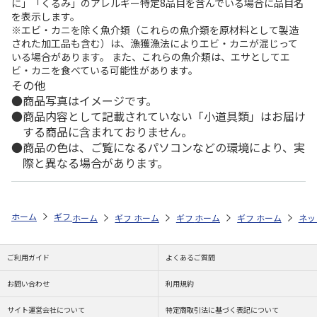
に」「くるみ」のアレルギー特定8品目を含んでいる場合に品目名
を表示します。
※エビ・カニを除く魚介類（これらの魚介類を原材料として製造
された加工品も含む）は、漁獲漁法によりエビ・カニが混じって
いる場合があります。 また、これらの魚介類は、エサとしてエ
ビ・カニを食べている可能性があります。
その他
商品写真はイメージです。
商品内容として記載されていない「小道具類」はお届け
する商品に含まれておりません。
商品の色は、ご覧になるパソコンなどの環境により、実
際と異なる場合があります。
ホーム
ギフトストア
お中元・夏ギフト特集 2026
おつまみ・お惣菜
ホーム
ギフトストア
ホーム
ギフトストア
お中元・夏ギフト特集 2026
ホーム
ギフトストア
お中元・夏ギフト特集
ホーム
ネッ
お
お
ご利用ガイド
よくあるご質問
お問い合わせ
利用規約
サイト運営会社について
特定商取引法に基づく表記について