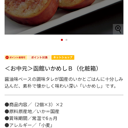
1
2
＜お中元＞函館いかめしＢ（化粧箱）
醤油味ベースの調味タレが国産のいかとごはんに十分しみ
込んだ、素朴で懐かしく味わい深い「いかめし」です。
●商品内容／（2個×3）×2
●原料原産地／いか＝国産
●賞味期間／常温で6ヵ月
●アレルギー／「小麦」