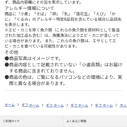
ず、商品内容欄にその旨を表示しています。
アレルギー情報について
商品に「小麦」「そば」「卵」「乳」「落花生」「えび」「か
に」「くるみ」のアレルギー特定8品目を含んでいる場合に品目名
を表示します。
※エビ・カニを除く魚介類（これらの魚介類を原材料として製造
された加工品も含む）は、漁獲漁法によりエビ・カニが混じって
いる場合があります。 また、これらの魚介類は、エサとしてエ
ビ・カニを食べている可能性があります。
その他
商品写真はイメージです。
商品内容として記載されていない「小道具類」はお届け
する商品に含まれておりません。
商品の色は、ご覧になるパソコンなどの環境により、実
際と異なる場合があります。
ホーム
ギフトストア
お中元・夏ギフト特集 2026
おつまみ・お惣菜
ホーム
ギフトストア
ホーム
ギフトストア
お中元・夏ギフト特集 2026
ホーム
ギフトストア
お中元・夏ギフト特集
ホーム
ネッ
お
お
ご利用ガイド
よくあるご質問