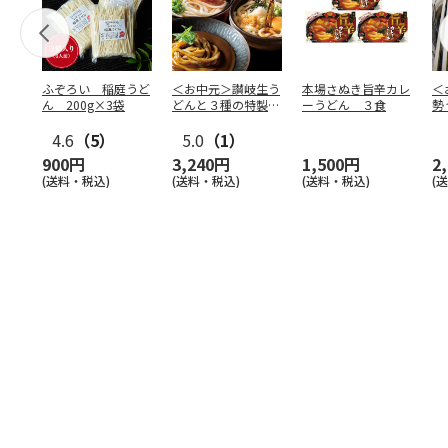
ふぞろい 稲庭うど
＜お中元＞讃岐生う
本場さぬき旨辛カレ
＜
ん 200g×3袋
どんと３種の特製だ
ーうどん ３食
勢
しの詰合せ
4.6
（5）
5.0
（1）
900円
3,240円
1,500円
2
(送料・税込)
(送料・税込)
(送料・税込)
(