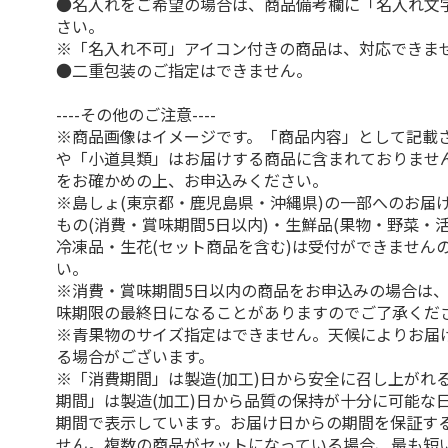
●名入れをご希望の場合は、商品備考欄に「名入れ文
さい。
※「名入れ不可」アイコン付きの商品は、対応できま
●二重包装のご指定はできません。
----その他のご注意----
※商品画像はイメージです。「商品内容」として記載
や「小道具類」はお届けする商品に含まれておりませ
をお確かめの上、お申込みください。
※島しょ(東京都・鹿児島県・沖縄県)の一部へのお届
もの(消費・賞味期間5日以内)・生鮮品(果物・野菜・
冷凍品・生花(セット商品を含む)は受付ができません
い。
※消費・賞味期間5日以内の商品をお申込みの場合は
味期限の最終日になることがありますのでご了承くだ
※青果物のサイズ指定はできません。天候によりお届
る場合がございます。
※「消費期間」は製造(加工)日から安全に召し上がれ
期間」は製造(加工)日から品質の保持が十分に可能な
期間で表示しています。お届け日からの期間を保証す
せん。複数の商品がセットになっている場合、最も短