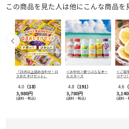
この商品を見た人は他にこんな商品を
「20点以上詰め合わせ！ロ
＜お中元＞新つぶらなオー
＜ご自
スおたすけセット」
ルスターズ
コナツ
4.0
（18）
4.8
（191）
4.6
（
3,980円
3,780円
3,14
(送料・税込)
(送料・税込)
(送料・