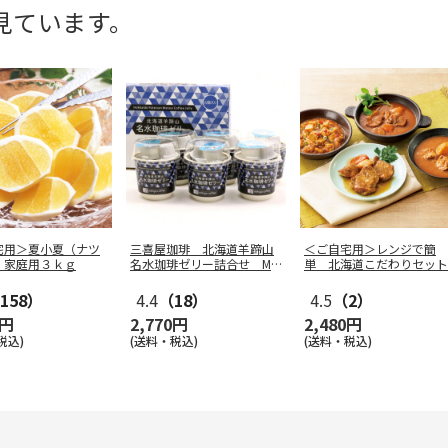
見ています。
宅用＞夏小夏（ナツ
三喜屋珈琲 北海道羊蹄山
＜ご自宅用＞レンジで簡
）家庭用３ｋｇ
名水珈琲ゼリー詰合せ MC
単 北海道こだわりセット
J-AE
158）
4.4
（18）
4.5
（2）
0円
2,770円
2,480円
税込)
(送料・税込)
(送料・税込)