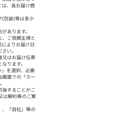
ては、各お届け商
(包装)等は多少
合があります。
た、ご依頼主様と
品によりお届け日
ださい。
書又はお届け伝票
となります。
+」を選択、必要
当画面での「カー
。
前後することがご
又は解約等のご案
」、「自社」等の