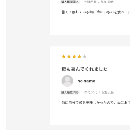
購入確認済み
性別:
男性
年代:
40代
暑くて疲れている時に冷たいものを食べて
母も喜んでくれました
no name
購入確認済み
年代:
50代
性別:
女性
前に自分で頼み美味しかったので、母にお