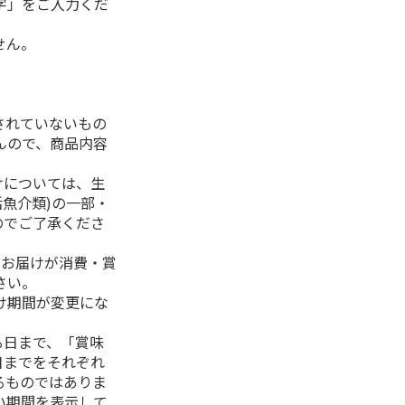
字」をご入力くだ
せん。
されていないもの
んので、商品内容
けについては、生
活魚介類)の一部・
のでご了承くださ
、お届けが消費・賞
さい。
け期間が変更にな
る日まで、「賞味
日までをそれぞれ
るものではありま
い期間を表示して