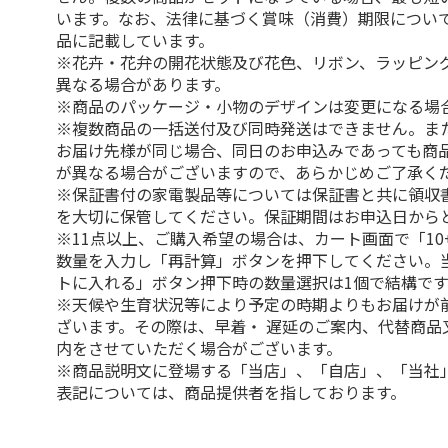
います。なお、法律に基づく賞味（消費）期限につい
品に記載しています。
※花卉・花弁の開花状態及び花色、リボン、ラッピング
異なる場合があります。
※商品のパッケージ・小物のデザインは変更になる場
※複数商品の一括送付及び同時発送はできません。ま
お届け先様が同じ場合、同日のお申込みであっても商
が異なる場合がございますので、あらかじめご了承く
※保証書付の家電製品等については保証書と共に領収
を大切に保管してください。保証期間はお申込日から
※11点以上、ご購入希望の場合は、カート画面で「10
数量を入力し「再計算」ボタンを押下してください。
トに入れる」ボタン押下時の数量選択は1個で結構です
※天候や生育状況等により予定の時期よりもお届けが
ざいます。その際は、早着・ 遅延のご案内、代替商品
内をさせていただく場合がございます。
※商品説明文に登場する「当店」、「自店」、「当社
表記については、商品提供者を指しております。