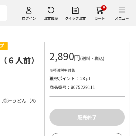
0
ログイン
注文履歴
クイック注文
カート
メニュー
2,890
円
（６人前）
(送料・税込)
※軽減税率対象
獲得ポイント： 28 pt
商品番号
8075229111
）、冷汁うどん（め