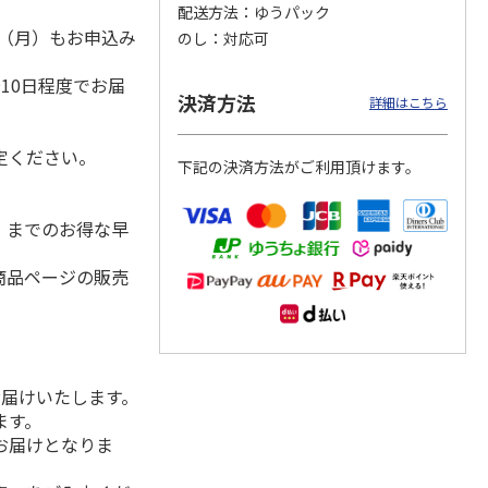
配送方法
ゆうパック
1日（月）もお申込み
のし
対応可
）
10日程度でお届
ーうど
本場さぬきカレーう
稲庭手延うどん Ｋ
小川の稲庭うどん詰
決済方法
詳細はこちら
）
どん ８食
Ｐ－３５Ｆ
合せ Ａ
定ください。
下記の決済方法がご利用頂けます。
3,000円
3,300円
3,500円
(送料・税込)
(送料・税込)
(送料・税込)
水）までのお得な早
商品ページの販売
お届けいたします。
ます。
お届けとなりま