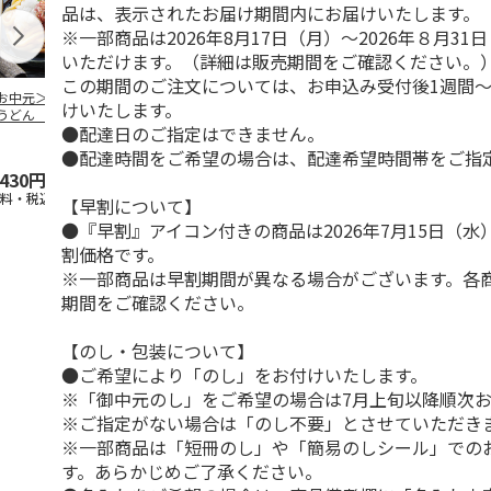
品は、表示されたお届け期間内にお届けいたします。
※一部商品は2026年8月17日（月）～2026年８月3
いただけます。（詳細は販売期間をご確認ください。
この期間のご注文については、お申込み受付後1週間～
お中元＞冷やし伊
伊勢うどん ８食
水沢うどん ６食
純生讃岐カレ
けいたします。
うどん ６食
ん Ａ（２食
●配達日のご指定はできません。
4.8
（4）
4.5
（2）
●配達時間をご希望の場合は、配達希望時間帯をご指
,430円
3,000円
2,600円
1,580円
送料・税込)
(送料・税込)
(送料・税込)
(送料・税込)
【早割について】
●『早割』アイコン付きの商品は2026年7月15日（
割価格です。
※一部商品は早割期間が異なる場合がございます。各
期間をご確認ください。
【のし・包装について】
●ご希望により「のし」をお付けいたします。
※「御中元のし」をご希望の場合は7月上旬以降順次
※ご指定がない場合は「のし不要」とさせていただき
※一部商品は「短冊のし」や「簡易のしシール」での
す。あらかじめご了承ください。