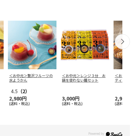
＜お中元＞贅沢フルーツの
＜お中元＞レンジ３分 お
＜お中元＞
水ようかん
鍋を使わない麺セット
ティセット
4.5
（2）
2,980円
3,000円
2,980円
(送料・税込)
(送料・税込)
(送料・税込)