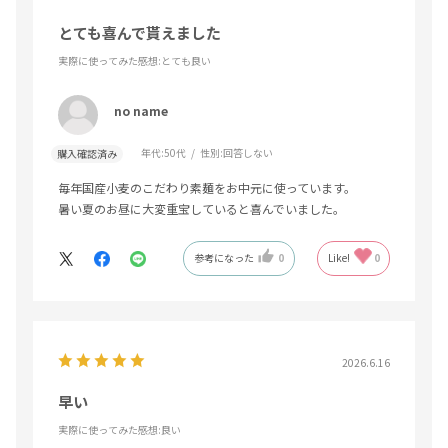
とても喜んで貰えました
実際に使ってみた感想
:とても良い
no name
年代:
50代
性別:
回答しない
購入確認済み
毎年国産小麦のこだわり素麺をお中元に使っています。
暑い夏のお昼に大変重宝していると喜んでいました。
参考になった
0
Like!
0
2026.6.16
早い
実際に使ってみた感想
:良い