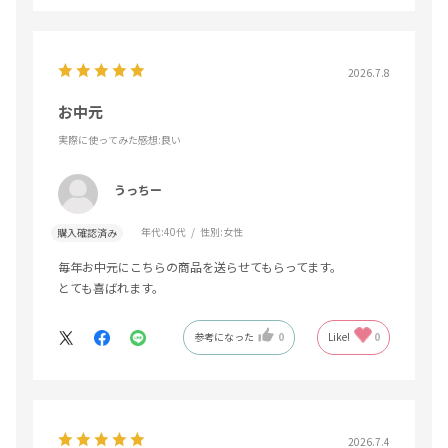
2026.7.8
お中元
実際に使ってみた感想
:良い
うっちー
年代:
40代
性別:
女性
購入確認済み
毎年お中元にこちらの商品を送らせてもらってます。
とても喜ばれます。
参考になった
0
Like!
0
2026.7.4