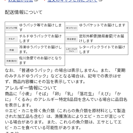
配送情報について
ゆうパック等でお届けしま
ゆうパケットでお届けします
す
チルドゆうパックでお届け
定形外郵便(簡易書留)でお届
します
けします
冷凍ゆうパックでお届けし
レターパックライトでお届け
ます。
します
佐川急便でのお届けとなり
ます
なお、「普通ゆうパック」の場合は表示しません。また、「夏期
のみチルドゆうパック」などとなる場合は、記号での表示はせ
ず、商品内容欄にその旨を表示しています。
アレルギー情報について
商品に「小麦」「そば」「卵」「乳」「落花生」「えび」「か
に」「くるみ」のアレルギー特定8品目を含んでいる場合に品目名
を表示します。
※エビ・カニを除く魚介類（これらの魚介類を原材料として製造
された加工品も含む）は、漁獲漁法によりエビ・カニが混じって
いる場合があります。 また、これらの魚介類は、エサとしてエ
ビ・カニを食べている可能性があります。