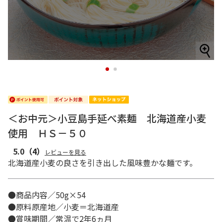
1
2
＜お中元＞小豆島手延べ素麺 北海道産小麦
使用 ＨＳ－５０
5.0
（4）
レビューを見る
北海道産小麦の良さを引き出した風味豊かな麺です。
●商品内容／50g×54
●原料原産地／小麦＝北海道産
●賞味期間／常温で2年6ヵ月