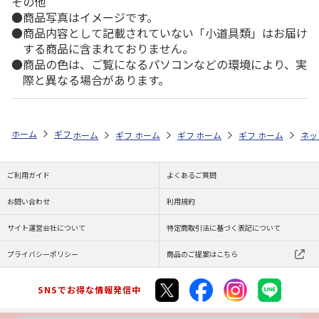
その他
商品写真はイメージです。
商品内容として記載されていない「小道具類」はお届け
する商品に含まれておりません。
商品の色は、ご覧になるパソコンなどの環境により、実
際と異なる場合があります。
ホーム
ギフトストア
お中元・夏ギフト特集 2026
そうめん・麺類
ホーム
ギフトストア
ホーム
ギフトストア
お中元・夏ギフト特集 2026
ホーム
ギフトストア
お中元・夏ギフト特集
ホーム
ネッ
お
そ
ご利用ガイド
よくあるご質問
お問い合わせ
利用規約
サイト運営会社について
特定商取引法に基づく表記について
プライバシーポリシー
商品のご提案はこちら
SNSでお得な情報発信中