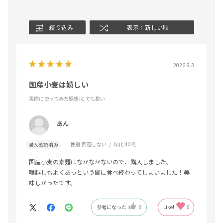
絞り込み
表示：新しい順
2026.8.3
国産小麦は嬉しい
実際に使ってみた感想
:とても良い
あん
性別:
回答しない
年代:
40代
購入確認済み
国産小麦の素麺はなかなかないので、購入しました。
喉越しもよくあっという間に食べ終わってしまいました！美
味しかったです。
参考になった
0
Like!
0