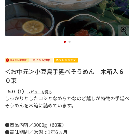
1
2
＜お中元＞小豆島手延べそうめん 木箱入６
０束
5.0
（1）
レビューを見る
しっかりとしたコシとなめらかなのど越しが特徴の手延べ
そうめんを木箱に詰めています。
●商品内容／3000g（60束）
●賞味期間／常温で1年6ヵ月