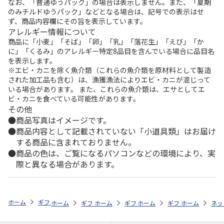
なお、「普通ゆうパック」の場合は表示しません。また、「夏期
のみチルドゆうパック」などとなる場合は、記号での表示はせ
ず、商品内容欄にその旨を表示しています。
アレルギー情報について
商品に「小麦」「そば」「卵」「乳」「落花生」「えび」「か
に」「くるみ」のアレルギー特定8品目を含んでいる場合に品目名
を表示します。
※エビ・カニを除く魚介類（これらの魚介類を原材料として製造
された加工品も含む）は、漁獲漁法によりエビ・カニが混じって
いる場合があります。 また、これらの魚介類は、エサとしてエ
ビ・カニを食べている可能性があります。
その他
商品写真はイメージです。
商品内容として記載されていない「小道具類」はお届け
する商品に含まれておりません。
商品の色は、ご覧になるパソコンなどの環境により、実
際と異なる場合があります。
ホーム
ギフトストア
お中元・夏ギフト特集 2026
そうめん・麺類
ホーム
ギフトストア
ホーム
ギフトストア
お中元・夏ギフト特集 2026
ホーム
ギフトストア
お中元・夏ギフト特集
ホーム
ネッ
お
そ