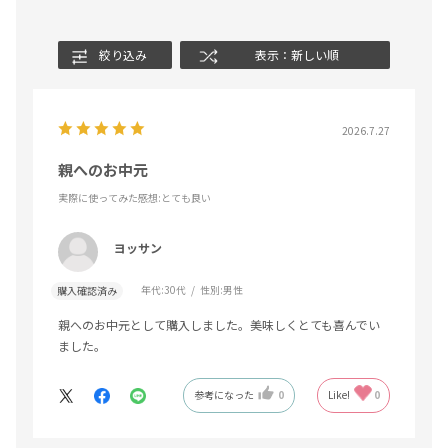
絞り込み
表示：新しい順
2026.7.27
親へのお中元
実際に使ってみた感想
:とても良い
ヨッサン
年代:
30代
性別:
男性
購入確認済み
親へのお中元として購入しました。美味しくとても喜んでい
ました。
参考になった
0
Like!
0