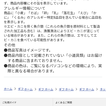
ず、商品内容欄にその旨を表示しています。
アレルギー情報について
商品に「小麦」「そば」「卵」「乳」「落花生」「えび」「か
に」「くるみ」のアレルギー特定8品目を含んでいる場合に品目名
を表示します。
※エビ・カニを除く魚介類（これらの魚介類を原材料として製造
された加工品も含む）は、漁獲漁法によりエビ・カニが混じって
いる場合があります。 また、これらの魚介類は、エサとしてエ
ビ・カニを食べている可能性があります。
その他
商品写真はイメージです。
商品内容として記載されていない「小道具類」はお届け
する商品に含まれておりません。
商品の色は、ご覧になるパソコンなどの環境により、実
際と異なる場合があります。
ホーム
ギフトストア
お中元・夏ギフト特集 2026
そうめん・麺類
ホーム
ギフトストア
ホーム
ギフトストア
お中元・夏ギフト特集 2026
ホーム
ギフトストア
お中元・夏ギフト特集
ホーム
ネッ
お
そ
ご利用ガイド
よくあるご質問