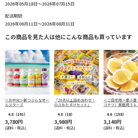
2026年05月18日～2026年07月15日
配送期間
2026年06月11日～2026年08月31日
この商品を見た人は他にこんな商品も買っています
＜お中元＞新つぶらなオー
「20点以上詰め合わせ！
＜ご自宅用＞夏小夏
ルスターズ
ロスおたすけセット」
コナツ）家庭用３ｋ
4.8
（191）
4.0
（18）
4.6
（158）
3,780円
3,980円
3,140円
(送料・税込)
(送料・税込)
(送料・税込)