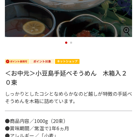
1
2
＜お中元＞小豆島手延べそうめん 木箱入２
０束
しっかりとしたコシとなめらかなのど越しが特徴の手延べ
そうめんを木箱に詰めています。
●商品内容／1000g（20束）
●賞味期間／常温で1年6ヵ月
●アレルギー／「小麦」