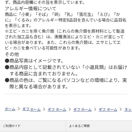
ず、商品内容欄にその旨を表示しています。
アレルギー情報について
商品に「小麦」「そば」「卵」「乳」「落花生」「えび」「か
に」「くるみ」のアレルギー特定8品目を含んでいる場合に品目名
を表示します。
※エビ・カニを除く魚介類（これらの魚介類を原材料として製造
された加工品も含む）は、漁獲漁法によりエビ・カニが混じって
いる場合があります。 また、これらの魚介類は、エサとしてエ
ビ・カニを食べている可能性があります。
その他
商品写真はイメージです。
商品内容として記載されていない「小道具類」はお届け
する商品に含まれておりません。
商品の色は、ご覧になるパソコンなどの環境により、実
際と異なる場合があります。
ホーム
ギフトストア
お中元・夏ギフト特集 2026
そうめん・麺類
ホーム
ギフトストア
ホーム
ギフトストア
お中元・夏ギフト特集 2026
ホーム
ギフトストア
お中元・夏ギフト特集
ホーム
ネッ
お
そ
ご利用ガイド
よくあるご質問