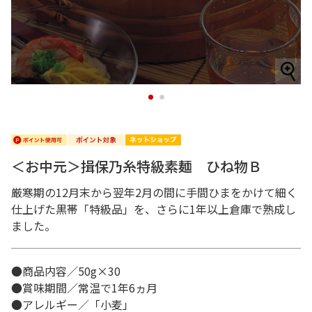
1
2
＜お中元＞揖保乃糸特級素麺 ひね物Ｂ
厳寒期の12月末から翌年2月の間に手間ひまをかけて細く
仕上げた黒帯「特級品」を、さらに1年以上倉庫で熟成し
ました。
●商品内容／50g×30
●賞味期間／常温で1年6ヵ月
●アレルギー／「小麦」