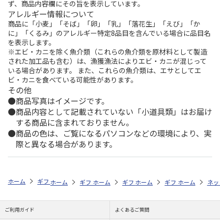
ず、商品内容欄にその旨を表示しています。
アレルギー情報について
商品に「小麦」「そば」「卵」「乳」「落花生」「えび」「か
に」「くるみ」のアレルギー特定8品目を含んでいる場合に品目名
を表示します。
※エビ・カニを除く魚介類（これらの魚介類を原材料として製造
された加工品も含む）は、漁獲漁法によりエビ・カニが混じって
いる場合があります。 また、これらの魚介類は、エサとしてエ
ビ・カニを食べている可能性があります。
その他
商品写真はイメージです。
商品内容として記載されていない「小道具類」はお届け
する商品に含まれておりません。
商品の色は、ご覧になるパソコンなどの環境により、実
際と異なる場合があります。
ホーム
ギフトストア
お中元・夏ギフト特集 2026
おつまみ・お惣菜
ホーム
ギフトストア
ホーム
ギフトストア
お中元・夏ギフト特集 2026
ホーム
ギフトストア
お中元・夏ギフト特集
ホーム
ネッ
お
お
ご利用ガイド
よくあるご質問