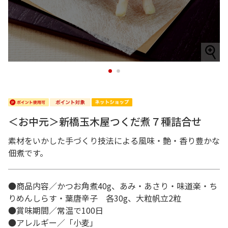
1
2
＜お中元＞新橋玉木屋つくだ煮７種詰合せ
素材をいかした手づくり技法による風味・艶・香り豊かな
佃煮です。
●商品内容／かつお角煮40g、あみ・あさり・味道楽・ち
りめんしらす・葉唐辛子 各30g、大粒帆立2粒
●賞味期間／常温で100日
●アレルギー／「小麦」