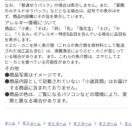
なお、「普通ゆうパック」の場合は表示しません。また、「夏期
のみチルドゆうパック」などとなる場合は、記号での表示はせ
ず、商品内容欄にその旨を表示しています。
アレルギー情報について
商品に「小麦」「そば」「卵」「乳」「落花生」「えび」「か
に」「くるみ」のアレルギー特定8品目を含んでいる場合に品目名
を表示します。
※エビ・カニを除く魚介類（これらの魚介類を原材料として製造
された加工品も含む）は、漁獲漁法によりエビ・カニが混じって
いる場合があります。 また、これらの魚介類は、エサとしてエ
ビ・カニを食べている可能性があります。
その他
商品写真はイメージです。
商品内容として記載されていない「小道具類」はお届け
する商品に含まれておりません。
商品の色は、ご覧になるパソコンなどの環境により、実
際と異なる場合があります。
ホーム
ギフトストア
お中元・夏ギフト特集 2026
おつまみ・お惣菜
ホーム
ギフトストア
ホーム
ギフトストア
お中元・夏ギフト特集 2026
ホーム
ギフトストア
お中元・夏ギフト特集
ホーム
ネッ
お
お