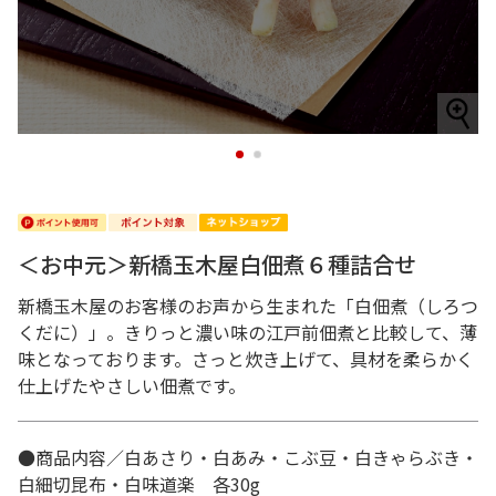
1
2
＜お中元＞新橋玉木屋白佃煮６種詰合せ
新橋玉木屋のお客様のお声から生まれた「白佃煮（しろつ
くだに）」。きりっと濃い味の江戸前佃煮と比較して、薄
味となっております。さっと炊き上げて、具材を柔らかく
仕上げたやさしい佃煮です。
●商品内容／白あさり・白あみ・こぶ豆・白きゃらぶき・
白細切昆布・白味道楽 各30g