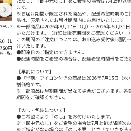
ただし、「御中元のし」をご希望の場合は7月上旬以
ます。
※お届け期間が限定された商品や、配送希望時期のご
品は、表示されたお届け期間内にお届けいたします。
※一部商品は2026年8月17日（月）～2026年８月3
お中元＞３種詰合
柿安本店 極松阪牛
【冷凍】大阪お好み
＜お中元＞信
しぐれ煮詰合せ
焼き人気店の味比べ
おやき こや
いただけます。（詳細は販売期間をご確認ください。
EM29
セット
５個）
この期間のご注文については、お申込み受付後1週間～
5.0
（1）
5.0
（1）
けいたします。
,750円
4,012円
4,300円
3,800円
●配達日のご指定はできません。
送料・税込)
(送料・税込)
(送料・税込)
(送料・税込)
●配達時間をご希望の場合は、配達希望時間帯をご指
【早割について】
●『早割』アイコン付きの商品は2026年7月15日（
割価格です。
※一部商品は早割期間が異なる場合がございます。各
期間をご確認ください。
【のし・包装について】
●ご希望により「のし」をお付けいたします。
※「御中元のし」をご希望の場合は7月上旬以降順次
※ご指定がない場合は「のし不要」とさせていただき