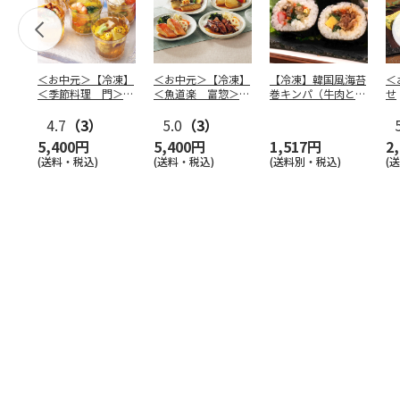
＜お中元＞【冷凍】
＜お中元＞【冷凍】
【冷凍】韓国風海苔
＜
＜季節料理 門＞京
＜魚道楽 富惣＞レ
巻キンパ（牛肉と野
せ
の涼風ゼリー寄せ
ンジで簡単！骨とり
菜ナムル）F
4.7
（3）
煮魚
5.0
…
（3）
5,400円
5,400円
1,517円
2
(送料・税込)
(送料・税込)
(送料別・税込)
(