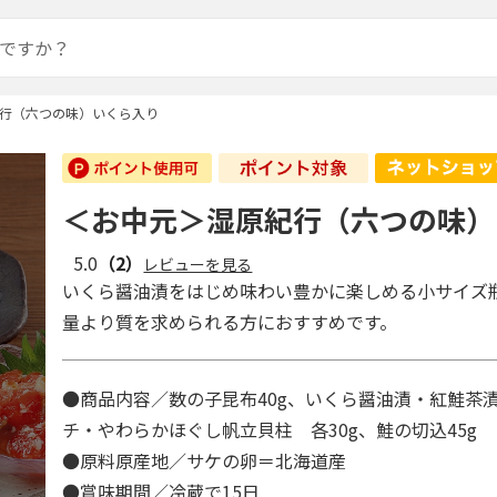
行（六つの味）いくら入り
＜お中元＞湿原紀行（六つの味）
5.0
（2）
レビューを見る
いくら醤油漬をはじめ味わい豊かに楽しめる小サイズ
量より質を求められる方におすすめです。
●商品内容／数の子昆布40g、いくら醤油漬・紅鮭茶
チ・やわらかほぐし帆立貝柱 各30g、鮭の切込45g
●原料原産地／サケの卵＝北海道産
●賞味期間／冷蔵で15日