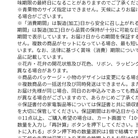
味期限の最終日になることがありますのでご了承くだ
※青果物のサイズ指定はできません。天候によりお届
る場合がございます。
※「消費期間」は製造(加工)日から安全に召し上がれ
期間」は製造(加工)日から品質の保持が十分に可能な
期間で表示しています。お届け日からの期間を保証す
せん。複数の商品がセットになっている場合、最も短
います。なお、法律に基づく賞味（消費）期限につい
品に記載しています。
※花卉・花弁の開花状態及び花色、リボン、ラッピング
異なる場合があります。
※商品のパッケージ・小物のデザインは変更になる場
※複数商品の一括送付及び同時発送はできません。ま
お届け先様が同じ場合、同日のお申込みであっても商
が異なる場合がございますので、あらかじめご了承く
※保証書付の家電製品等については保証書と共に領収
を大切に保管してください。保証期間はお申込日から
※11点以上、ご購入希望の場合は、カート画面で「10
数量を入力し「再計算」ボタンを押下してください。
トに入れる」ボタン押下時の数量選択は1個で結構です