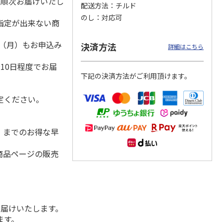
降順次お届けいたし
配送方法
チルド
のし
対応可
指定が出来ない商
1日（月）もお申込み
州地粉
＜お中元＞【冷凍】
＜博多一番どり＞や
＜お中元＞＜日本の
決済方法
詳細はこちら
き（２
＜おこわ米八×人形
きとりセブン７種詰
極み＞鯖缶セット
）
町今半＞黒毛和牛の
合せ
10日程度でお届
すき
5.0
…
（1）
下記の決済方法がご利用頂けます。
4,320円
4,320円
4,650円
(送料・税込)
(送料・税込)
(送料・税込)
定ください。
水）までのお得な早
商品ページの販売
お届けいたします。
ます。