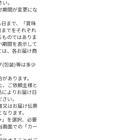
さい。
け期間が変更にな
る日まで、「賞味
日までをそれぞれ
るものではありま
い期間を表示して
ては、各お届け商
(包装)等は多少
合があります。
た、ご依頼主様と
品によりお届け日
ださい。
書又はお届け伝票
となります。
+」を選択、必要
当画面での「カー
。