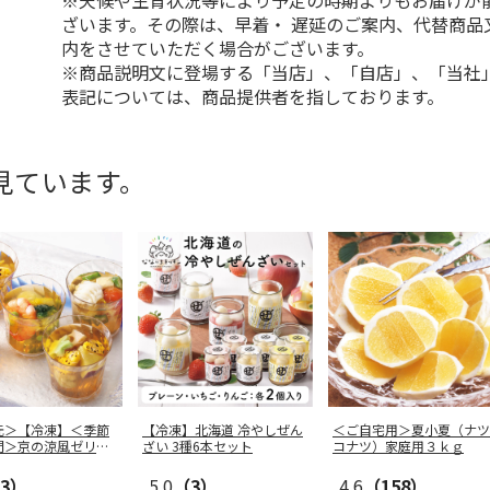
※天候や生育状況等により予定の時期よりもお届けが
ざいます。その際は、早着・ 遅延のご案内、代替商品
内をさせていただく場合がございます。
※商品説明文に登場する「当店」、「自店」、「当社
表記については、商品提供者を指しております。
見ています。
元＞【冷凍】＜季節
【冷凍】北海道 冷やしぜん
＜ご自宅用＞夏小夏（ナツ
門＞京の涼風ゼリー
ざい 3種6本セット
コナツ）家庭用３ｋｇ
3）
5.0
（3）
4.6
（158）