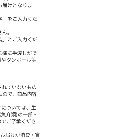
お届けとなりま
字」をご入力くだ
せん。
装」とご入力くだ
先様に手渡しがで
袋やダンボール等
されていないもの
んので、商品内容
けについては、生
活魚介類)の一部・
のでご了承くださ
、お届けが消費・賞