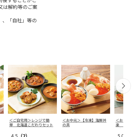
前後することがご
又は解約等のご案
」、「自社」等の
＜ご自宅用＞レンジで簡
＜お中元＞【冷凍】海鮮丼
＜お中元＞
単 北海道こだわりセット
の具
楽 富惣＞
骨とり煮魚
4.5
（2）
5.0
（3）