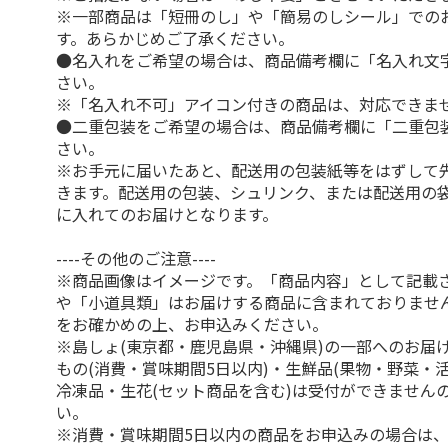
※一部商品は「短冊のし」や「簡易のしシール」での
す。あらかじめご了承ください。
●名入れをご希望の場合は、商品備考欄に「名入れ文
さい。
※「名入れ不可」アイコン付きの商品は、対応できま
●二重包装をご希望の場合は、商品備考欄に「二重包
さい。
※お手元に届いたあと、配送用の包装紙等をはずして
きます。配送用の包装、シュリンク、または配送用の
に入れてのお届けとなります。
----その他のご注意----
※商品画像はイメージです。「商品内容」として記載
や「小道具類」はお届けする商品に含まれておりませ
をお確かめの上、お申込みください。
※島しょ(東京都・鹿児島県・沖縄県)の一部へのお届
もの(消費・賞味期間5日以内)・生鮮品(果物・野菜・
冷凍品・生花(セット商品を含む)は受付ができません
い。
※消費・賞味期間5日以内の商品をお申込みの場合は