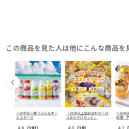
この商品を見た人は他にこんな商品を
＜お中元＞新つぶらなオー
「20点以上詰め合わせ！ロ
＜お中
ルスターズ
スおたすけセット」
料理 
寄せ
4.8
（191）
4.0
（18）
4.7
（