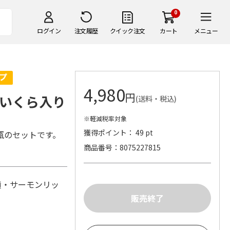
0
ログイン
注文履歴
クイック注文
カート
メニュー
4,980
円
いくら入り
(送料・税込)
※軽減税率対象
獲得ポイント： 49 pt
瓶のセットです。
商品番号
8075227815
漬・サーモンリッ