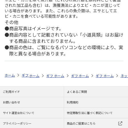
された加工品も含む）は、漁獲漁法によりエビ・カニが混じって
いる場合があります。 また、これらの魚介類は、エサとしてエ
ビ・カニを食べている可能性があります。
その他
商品写真はイメージです。
商品内容として記載されていない「小道具類」はお届け
する商品に含まれておりません。
商品の色は、ご覧になるパソコンなどの環境により、実
際と異なる場合があります。
ホーム
ギフトストア
お中元・夏ギフト特集 2026
おつまみ・お惣菜
ホーム
ギフトストア
ホーム
ギフトストア
お中元・夏ギフト特集 2026
ホーム
ギフトストア
お中元・夏ギフト特集
ホーム
ネッ
お
お
ご利用ガイド
よくあるご質問
お問い合わせ
利用規約
サイト運営会社について
特定商取引法に基づく表記について
プライバシーポリシー
商品のご提案はこちら