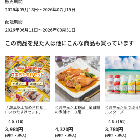
販売期間
2026年05月18日～2026年07月15日
配送期間
2026年06月11日～2026年08月31日
この商品を見た人は他にこんな商品も買っています
「20点以上詰め合わせ！
＜お中元＞よね田 金目鯛
＜お中元＞新つぶら
ロスおたすけセット」
の煮付け ３尾
ルスターズ
4.0
（18）
4.8
（191）
3,980円
4,320円
3,780円
(送料・税込)
(送料・税込)
(送料・税込)