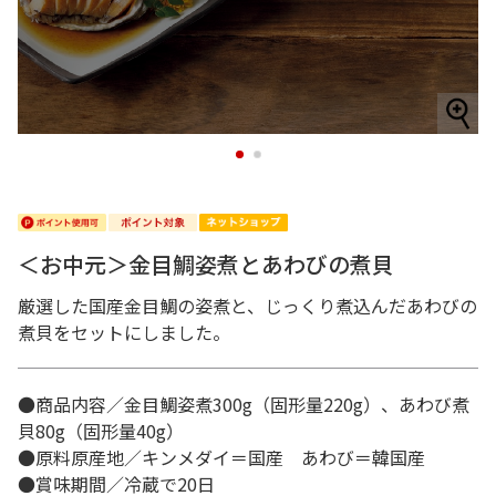
1
2
＜お中元＞金目鯛姿煮とあわびの煮貝
厳選した国産金目鯛の姿煮と、じっくり煮込んだあわびの
煮貝をセットにしました。
●商品内容／金目鯛姿煮300g（固形量220g）、あわび煮
貝80g（固形量40g）
●原料原産地／キンメダイ＝国産 あわび＝韓国産
●賞味期間／冷蔵で20日