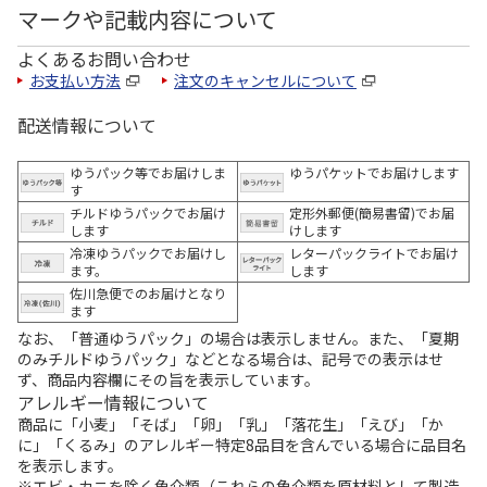
マークや記載内容について
よくあるお問い合わせ
お支払い方法
注文のキャンセルについて
配送情報について
ゆうパック等でお届けしま
ゆうパケットでお届けします
す
チルドゆうパックでお届け
定形外郵便(簡易書留)でお届
します
けします
冷凍ゆうパックでお届けし
レターパックライトでお届け
ます。
します
佐川急便でのお届けとなり
ます
なお、「普通ゆうパック」の場合は表示しません。また、「夏期
のみチルドゆうパック」などとなる場合は、記号での表示はせ
ず、商品内容欄にその旨を表示しています。
アレルギー情報について
商品に「小麦」「そば」「卵」「乳」「落花生」「えび」「か
に」「くるみ」のアレルギー特定8品目を含んでいる場合に品目名
を表示します。
※エビ・カニを除く魚介類（これらの魚介類を原材料として製造