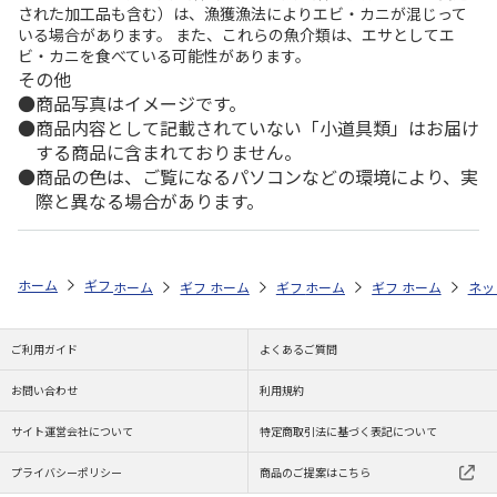
された加工品も含む）は、漁獲漁法によりエビ・カニが混じって
いる場合があります。 また、これらの魚介類は、エサとしてエ
ビ・カニを食べている可能性があります。
その他
商品写真はイメージです。
商品内容として記載されていない「小道具類」はお届け
する商品に含まれておりません。
商品の色は、ご覧になるパソコンなどの環境により、実
際と異なる場合があります。
ホーム
ギフトストア
お中元・夏ギフト特集 2026
おすすめ ご当地
ホーム
ギフトストア
ホーム
ギフトストア
お中元・夏ギフト特集 2026
ホーム
ギフトストア
お中元・夏ギフト特集
ホーム
ネッ
お
お
ご利用ガイド
よくあるご質問
お問い合わせ
利用規約
サイト運営会社について
特定商取引法に基づく表記について
プライバシーポリシー
商品のご提案はこちら