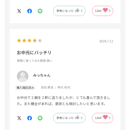
参考になった
0
Like!
0
2026.7.12
お中元にバッチリ
実際に使ってみた感想
:良い
みっちゃん
性別:
男性
年代:
60代
購入確認済み
お中元で２個を２軒に送りましたが、とても喜んで頂きまし
た。また機会があれば、是非とも検討したいと思います。
参考になった
0
Like!
0