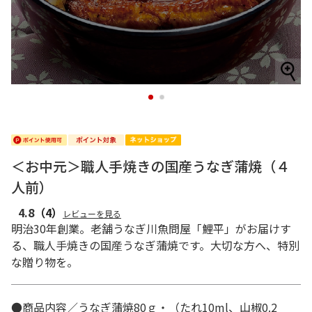
1
2
＜お中元＞職人手焼きの国産うなぎ蒲焼（４
人前）
4.8
（4）
レビューを見る
明治30年創業。老舗うなぎ川魚問屋「鯉平」がお届けす
る、職人手焼きの国産うなぎ蒲焼です。大切な方へ、特別
な贈り物を。
●商品内容／うなぎ蒲焼80ｇ・（たれ10ml、山椒0.2