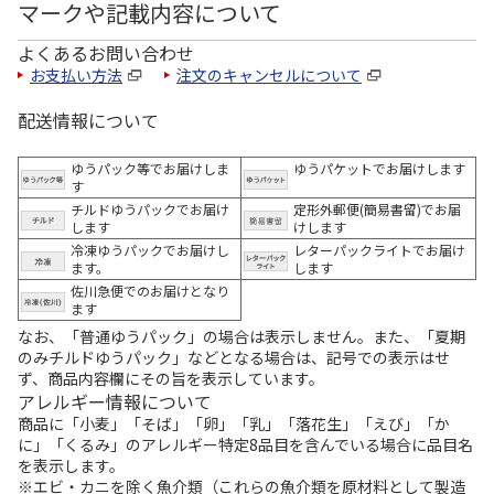
マークや記載内容について
よくあるお問い合わせ
お支払い方法
注文のキャンセルについて
配送情報について
ゆうパック等でお届けしま
ゆうパケットでお届けします
す
チルドゆうパックでお届け
定形外郵便(簡易書留)でお届
します
けします
冷凍ゆうパックでお届けし
レターパックライトでお届け
ます。
します
佐川急便でのお届けとなり
ます
なお、「普通ゆうパック」の場合は表示しません。また、「夏期
のみチルドゆうパック」などとなる場合は、記号での表示はせ
ず、商品内容欄にその旨を表示しています。
アレルギー情報について
商品に「小麦」「そば」「卵」「乳」「落花生」「えび」「か
に」「くるみ」のアレルギー特定8品目を含んでいる場合に品目名
を表示します。
※エビ・カニを除く魚介類（これらの魚介類を原材料として製造