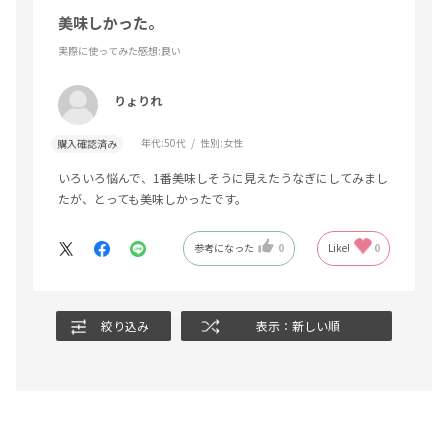
美味しかった。
実際に使ってみた感想
:良い
りょりれ
年代:
50代
性別:
女性
購入確認済み
いろいろ悩んで、1番美味しそうに見えたうなぎにしてみまし
たが、とっても美味しかったです。
参考になった
0
Like!
0
絞り込み
表示：新しい順