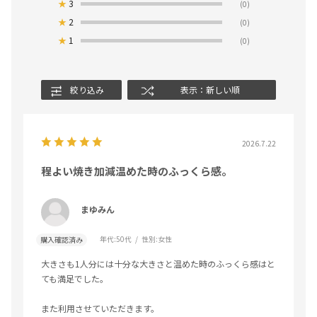
★
3
(0)
★
2
(0)
★
1
(0)
絞り込み
表示：新しい順
2026.7.22
程よい焼き加減温めた時のふっくら感。
まゆみん
年代:
50代
性別:
女性
購入確認済み
大きさも1人分には十分な大きさと温めた時のふっくら感はと
ても満足でした。
また利用させていただきます。