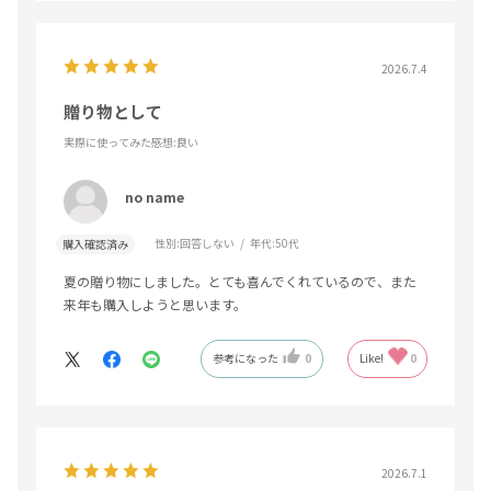
2026.7.4
贈り物として
実際に使ってみた感想
:良い
no name
性別:
回答しない
年代:
50代
購入確認済み
夏の贈り物にしました。とても喜んでくれているので、また
来年も購入しようと思います。
参考になった
0
Like!
0
2026.7.1