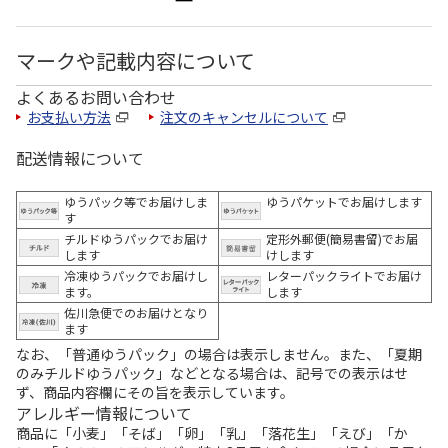
マークや記載内容について
よくあるお問い合わせ
お支払い方法
注文のキャンセルについて
配送情報について
ゆうパック等でお届けしま
ゆうパケットでお届けします
す
チルドゆうパックでお届け
定形外郵便(簡易書留)でお届
します
けします
冷凍ゆうパックでお届けし
レターパックライトでお届け
ます。
します
佐川急便でのお届けとなり
ます
なお、「普通ゆうパック」の場合は表示しません。また、「夏期
のみチルドゆうパック」などとなる場合は、記号での表示はせ
ず、商品内容欄にその旨を表示しています。
アレルギー情報について
商品に「小麦」「そば」「卵」「乳」「落花生」「えび」「か