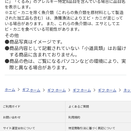
に」「くるみ」のアレルギー特定8品目を含んでいる場合に品目名
を表示します。
※エビ・カニを除く魚介類（これらの魚介類を原材料として製造
された加工品も含む）は、漁獲漁法によりエビ・カニが混じって
いる場合があります。 また、これらの魚介類は、エサとしてエ
ビ・カニを食べている可能性があります。
その他
商品写真はイメージです。
商品内容として記載されていない「小道具類」はお届け
する商品に含まれておりません。
商品の色は、ご覧になるパソコンなどの環境により、実
際と異なる場合があります。
ホーム
ギフトストア
お中元・夏ギフト特集 2026
ハム・お肉
＜
ホーム
ギフトストア
ホーム
ギフトストア
お中元・夏ギフト特集 2026
ホーム
ギフトストア
お中元・夏ギフト特集
ホーム
ネッ
お
ハ
ご利用ガイド
よくあるご質問
お問い合わせ
利用規約
サイト運営会社について
特定商取引法に基づく表記について