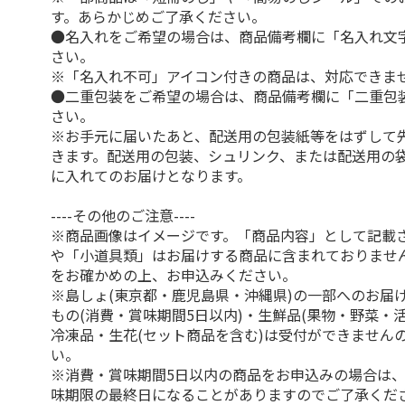
す。あらかじめご了承ください。
●名入れをご希望の場合は、商品備考欄に「名入れ文
さい。
※「名入れ不可」アイコン付きの商品は、対応できま
●二重包装をご希望の場合は、商品備考欄に「二重包
さい。
※お手元に届いたあと、配送用の包装紙等をはずして
きます。配送用の包装、シュリンク、または配送用の
に入れてのお届けとなります。
----その他のご注意----
※商品画像はイメージです。「商品内容」として記載
や「小道具類」はお届けする商品に含まれておりませ
をお確かめの上、お申込みください。
※島しょ(東京都・鹿児島県・沖縄県)の一部へのお届
もの(消費・賞味期間5日以内)・生鮮品(果物・野菜・
冷凍品・生花(セット商品を含む)は受付ができません
い。
※消費・賞味期間5日以内の商品をお申込みの場合は
味期限の最終日になることがありますのでご了承くだ