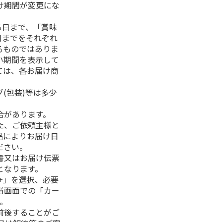
け期間が変更にな
る日まで、「賞味
日までをそれぞれ
るものではありま
い期間を表示して
ては、各お届け商
(包装)等は多少
合があります。
た、ご依頼主様と
品によりお届け日
ださい。
書又はお届け伝票
となります。
+」を選択、必要
当画面での「カー
。
前後することがご