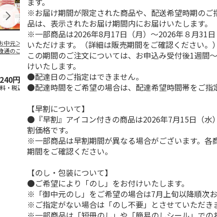
ます。
※お届け期間が限定された商品や、配送希望時期のご
品は、表示されたお届け期間内にお届けいたします。
※一部商品は2026年8月17日（月）～2026年８月3
いただけます。（詳細は販売期間をご確認ください。
お中元＞伊藤ハム
＜お中元＞伊藤ハ
＜お中元＞伊藤ハム
＜お中元＞豚
食通のこだわり」
ム ハム・ロースト
「伝承の響」詰合せ
バラエティセ
この期間のご注文については、お申込み受付後1週間～
ラエティセット
ビーフバラエティ詰
（東日本版）
「菊」
けいたします。
東日
…
合せ（
…
●配達日のご指定はできません。
,240円
3,680円
3,240円
3,900円
●配達時間をご希望の場合は、配達希望時間帯をご指
送料・税込)
(送料・税込)
(送料・税込)
(送料・税込)
【早割について】
●『早割』アイコン付きの商品は2026年7月15日（
割価格です。
※一部商品は早割期間が異なる場合がございます。各
期間をご確認ください。
【のし・包装について】
●ご希望により「のし」をお付けいたします。
※「御中元のし」をご希望の場合は7月上旬以降順次
※ご指定がない場合は「のし不要」とさせていただき
※一部商品は「短冊のし」や「簡易のしシール」での