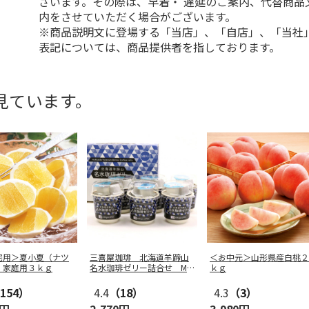
ざいます。その際は、早着・ 遅延のご案内、代替商品
内をさせていただく場合がございます。
※商品説明文に登場する「当店」、「自店」、「当社
表記については、商品提供者を指しております。
見ています。
宅用＞夏小夏（ナツ
三喜屋珈琲 北海道羊蹄山
＜お中元＞山形県産白桃２
）家庭用３ｋｇ
名水珈琲ゼリー詰合せ MC
ｋｇ
J-AE
154）
4.4
（18）
4.3
（3）