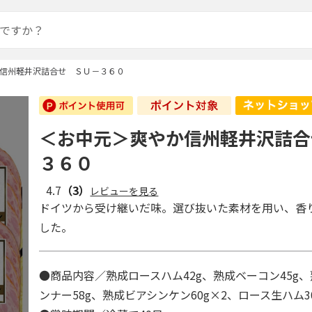
信州軽井沢詰合せ ＳＵ－３６０
＜お中元＞爽やか信州軽井沢詰合
３６０
4.7
（3）
レビューを見る
ドイツから受け継いだ味。選び抜いた素材を用い、香
した。
●商品内容／熟成ロースハム42g、熟成ベーコン45g
ンナー58g、熟成ビアシンケン60g×2、ロース生ハム3