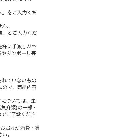
字」をご入力くだ
せん。
装」とご入力くだ
先様に手渡しがで
袋やダンボール等
されていないもの
んので、商品内容
けについては、生
活魚介類)の一部・
のでご了承くださ
、お届けが消費・賞
さい。