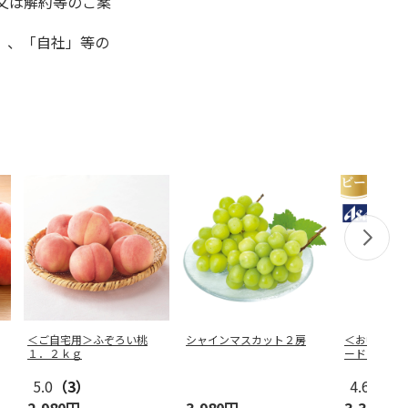
又は解約等のご案
」、「自社」等の
＜ご自宅用＞ふぞろい桃
シャインマスカット２房
＜お中元＞
１．２ｋｇ
ードライセ
5.0
（3）
4.6
（10