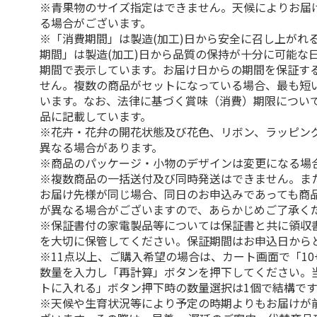
※青果物のサイズ指定はできません。天候によりお届
る場合がございます。
※「消費期間」は製造(加工)日から安全に召し上がれ
期間」は製造(加工)日から品質の保持が十分に可能な
期間で表示しています。お届け日からの期間を保証す
せん。複数の商品がセットになっている場合、最も短
います。なお、法律に基づく賞味（消費）期限につい
品に記載しています。
※花卉・花弁の開花状態及び花色、リボン、ラッピング
異なる場合があります。
※商品のパッケージ・小物のデザインは変更になる場
※複数商品の一括送付及び同時発送はできません。ま
お届け先様が同じ場合、同日のお申込みであっても商
が異なる場合がございますので、あらかじめご了承く
※保証書付の家電製品等については保証書と共に領収
を大切に保管してください。保証期間はお申込日から
※11点以上、ご購入希望の場合は、カート画面で「10
数量を入力し「再計算」ボタンを押下してください。
トに入れる」ボタン押下時の数量選択は1個で結構です
※天候や生育状況等により予定の時期よりもお届けが