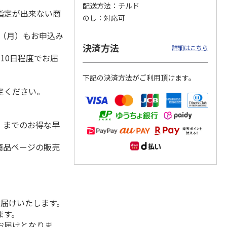
配送方法
チルド
指定が出来ない商
のし
対応可
1日（月）もお申込み
）
丼の具
＜お中元＞【冷凍】
＜お中元＞ケーファ
＜お中元＞ケーファ
決済方法
詳細はこちら
ット
６種類のお肉ソムリ
ー 生ハム・サラミ
ー 生ハム・サラミ
10日程度でお届
エアソートＢＯＸ
セット（東日本版）
セット（東日本版）
5.0
（1）
下記の決済方法がご利用頂けます。
5,980円
4,220円
5,840円
定ください。
(送料・税込)
(送料・税込)
(送料・税込)
水）までのお得な早
商品ページの販売
お届けいたします。
ます。
お届けとなりま