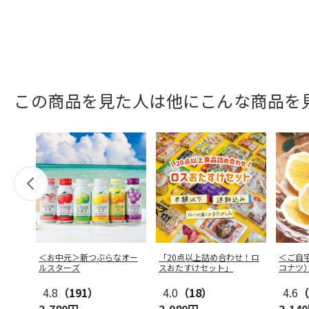
この商品を見た人は他にこんな商品を
＜お中元＞新つぶらなオー
「20点以上詰め合わせ！ロ
＜ご自
ルスターズ
スおたすけセット」
コナツ
4.8
（191）
4.0
（18）
4.6
（