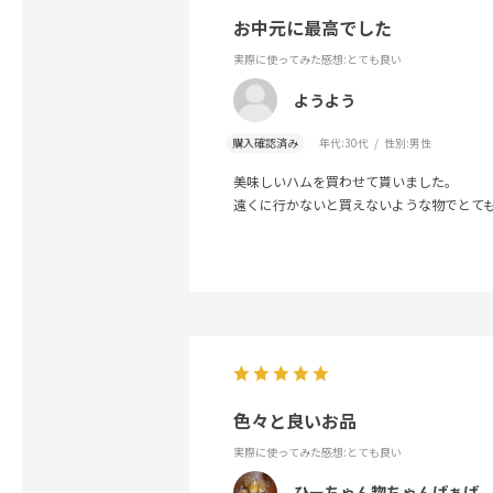
お中元に最高でした
実際に使ってみた感想
:とても良い
ようよう
購入確認済み
年代:
30代
性別:
男性
美味しいハムを買わせて貰いました。
遠くに行かないと買えないような物でとて
色々と良いお品
実際に使ってみた感想
:とても良い
ひーちゃん惣ちゃんばぁば