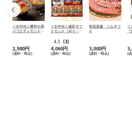
＜お中元＞豚丼の具
＜お中元＞煌彩ギフ
安芸宮島 ハムギフ
＜
バラエティセット
トセット（ＭＶ－５
ト
「
「桜」
０７）
バ
4.3
（3）
（
2,980円
4,060円
3,080円
3
(送料・税込)
(送料・税込)
(送料・税込)
(