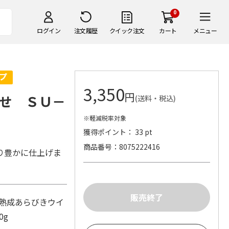
0
ログイン
注文履歴
クイック注文
カート
メニュー
3,350
円
せ ＳＵ－
(送料・税込)
※軽減税率対象
獲得ポイント： 33 pt
商品番号
8075222416
り豊かに仕上げま
、熟成あらびきウイ
0g