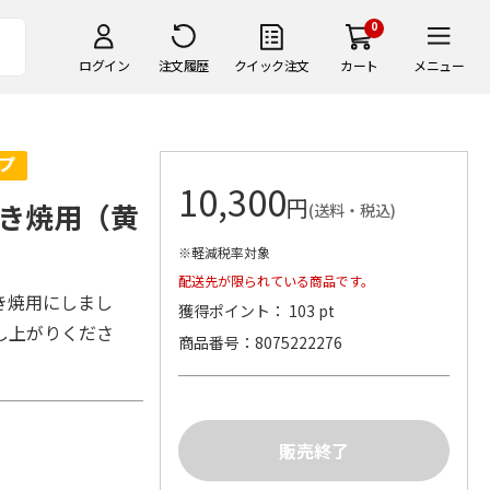
0
ログイン
注文履歴
クイック注文
カート
メニュー
10,300
円
き焼用（黄
(送料・税込)
※軽減税率対象
配送先が限られている商品です。
き焼用にしまし
獲得ポイント： 103 pt
し上がりくださ
商品番号
8075222276