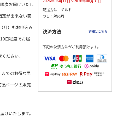
2026年06月11日～2026年08月31日
降順次お届けいたし
配送方法
チルド
指定が出来ない商
のし
対応可
冷凍】
＜お中元＞【冷凍】
【冷凍】全国各地の
仙台名物 柔らか厚
1日（月）もお申込み
毛和
職人仕込牛たん（Ｋ
厳選お肉食べ比べコ
切り牛たん Ｂ
決済方法
詳細はこちら
肉用
Ｓ－３０）
ース
）
4.7
（3）
10日程度でお届
5,380円
8,980円
5,980円
下記の決済方法がご利用頂けます。
(送料・税込)
(送料・税込)
(送料・税込)
定ください。
水）までのお得な早
商品ページの販売
お届けいたします。