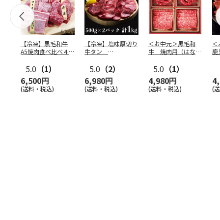
【冷凍】黒毛和牛
【冷凍】塩味厚切り
＜お中元＞黒毛和
＜
A5焼肉食べ比べ４種
牛タン
牛 焼肉用（はなも
鹿
セット400g
500g×2P 計：１
り）
牛
5.0
（1）
kg
5.0
（2）
5.0
（1）
（
6,500円
6,980円
4,980円
4
(送料・税込)
(送料・税込)
(送料・税込)
(