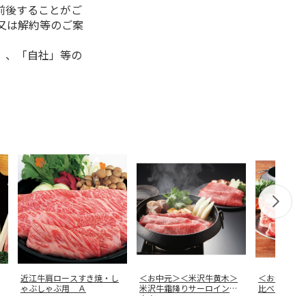
前後することがご
又は解約等のご案
」、「自社」等の
近江牛肩ロースすき焼・し
＜お中元＞＜米沢牛黄木＞
＜お中元＞
ゃぶしゃぶ用 Ａ
米沢牛霜降りサーロインと
比べ 肩ロ
赤身モモの
…