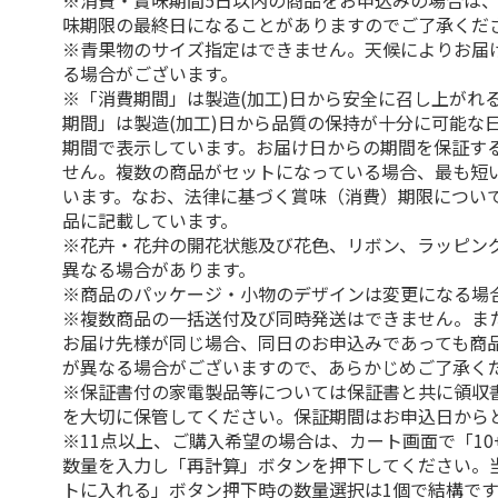
※消費・賞味期間5日以内の商品をお申込みの場合は
味期限の最終日になることがありますのでご了承くだ
※青果物のサイズ指定はできません。天候によりお届
る場合がございます。
※「消費期間」は製造(加工)日から安全に召し上がれ
期間」は製造(加工)日から品質の保持が十分に可能な
期間で表示しています。お届け日からの期間を保証す
せん。複数の商品がセットになっている場合、最も短
います。なお、法律に基づく賞味（消費）期限につい
品に記載しています。
※花卉・花弁の開花状態及び花色、リボン、ラッピング
異なる場合があります。
※商品のパッケージ・小物のデザインは変更になる場
※複数商品の一括送付及び同時発送はできません。ま
お届け先様が同じ場合、同日のお申込みであっても商
が異なる場合がございますので、あらかじめご了承く
※保証書付の家電製品等については保証書と共に領収
を大切に保管してください。保証期間はお申込日から
※11点以上、ご購入希望の場合は、カート画面で「10
数量を入力し「再計算」ボタンを押下してください。
トに入れる」ボタン押下時の数量選択は1個で結構です