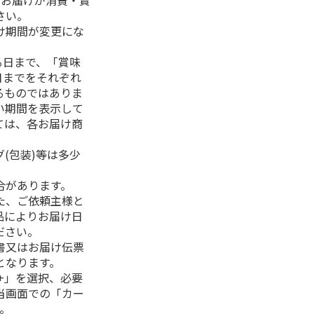
、お届けが消費・賞
さい。
け期間が変更にな
る日まで、「賞味
日までをそれぞれ
るものではありま
い期間を表示して
ては、各お届け商
(包装)等は多少
合があります。
た、ご依頼主様と
品によりお届け日
ださい。
書又はお届け伝票
となります。
+」を選択、必要
当画面での「カー
。