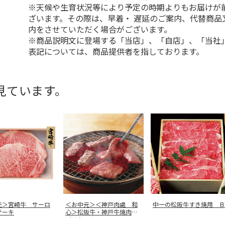
※天候や生育状況等により予定の時期よりもお届けが
ざいます。その際は、早着・ 遅延のご案内、代替商品
内をさせていただく場合がございます。
※商品説明文に登場する「当店」、「自店」、「当社
表記については、商品提供者を指しております。
見ています。
元＞宮崎牛 サーロ
＜お中元＞＜神戸肉處 和
中一の松阪牛すき焼用 Ｂ
テーキ
心＞松阪牛・神戸牛焼肉用
（はなもり
…