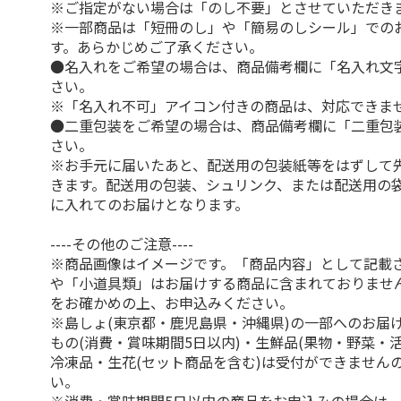
※ご指定がない場合は「のし不要」とさせていただき
※一部商品は「短冊のし」や「簡易のしシール」での
す。あらかじめご了承ください。
●名入れをご希望の場合は、商品備考欄に「名入れ文
さい。
※「名入れ不可」アイコン付きの商品は、対応できま
●二重包装をご希望の場合は、商品備考欄に「二重包
さい。
※お手元に届いたあと、配送用の包装紙等をはずして
きます。配送用の包装、シュリンク、または配送用の
に入れてのお届けとなります。
----その他のご注意----
※商品画像はイメージです。「商品内容」として記載
や「小道具類」はお届けする商品に含まれておりませ
をお確かめの上、お申込みください。
※島しょ(東京都・鹿児島県・沖縄県)の一部へのお届
もの(消費・賞味期間5日以内)・生鮮品(果物・野菜・
冷凍品・生花(セット商品を含む)は受付ができません
い。