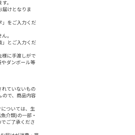
ます。
お届けとなりま
字」をご入力くだ
せん。
装」とご入力くだ
先様に手渡しがで
袋やダンボール等
されていないもの
んので、商品内容
けについては、生
活魚介類)の一部・
のでご了承くださ