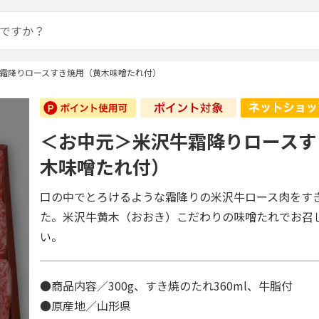
霜降りロースすき焼用（黄木味噌たれ付）
＜お中元＞米沢牛霜降りロースす
木味噌たれ付）
口の中でとろけるような霜降りの米沢牛ロース肉をす
た。米沢牛黄木（おおき）こだわりの味噌たれでお召
い。
●商品内容／300g、すき焼のたれ360ml、牛脂付
●原産地／山形県