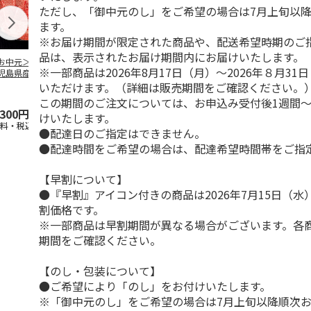
ただし、「御中元のし」をご希望の場合は7月上旬以
ます。
※お届け期間が限定された商品や、配送希望時期のご
品は、表示されたお届け期間内にお届けいたします。
お中元＞【冷凍】
＜ご自宅用＞【冷
＜お中元＞【冷凍】
＜お中元＞【
※一部商品は2026年8月17日（月）～2026年８月3
児島県産黒毛和
凍】小分けロースト
国産黒毛和牛 焼肉
鹿児島県産黒
 カタ肉焼肉用
ビーフ３２０ｇ
食べ比べ
牛 カタ肉焼
いただけます。（詳細は販売期間をご確認ください。
４２０
…
（６２０
5.0
（1）
…
この期間のご注文については、お申込み受付後1週間～
,300円
3,680円
5,400円
5,800円
けいたします。
送料・税込)
(送料・税込)
(送料・税込)
(送料・税込)
●配達日のご指定はできません。
●配達時間をご希望の場合は、配達希望時間帯をご指
【早割について】
●『早割』アイコン付きの商品は2026年7月15日（
割価格です。
※一部商品は早割期間が異なる場合がございます。各
期間をご確認ください。
【のし・包装について】
●ご希望により「のし」をお付けいたします。
※「御中元のし」をご希望の場合は7月上旬以降順次