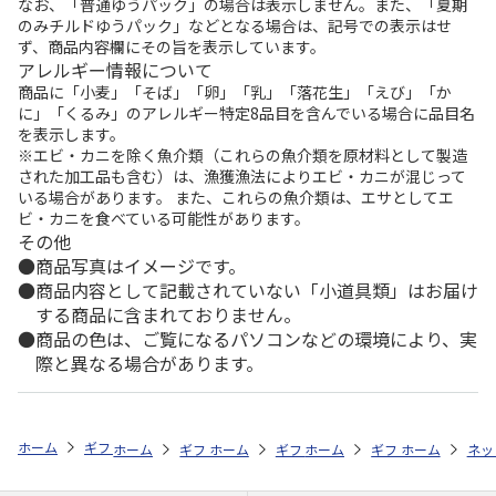
なお、「普通ゆうパック」の場合は表示しません。また、「夏期
のみチルドゆうパック」などとなる場合は、記号での表示はせ
ず、商品内容欄にその旨を表示しています。
アレルギー情報について
商品に「小麦」「そば」「卵」「乳」「落花生」「えび」「か
に」「くるみ」のアレルギー特定8品目を含んでいる場合に品目名
を表示します。
※エビ・カニを除く魚介類（これらの魚介類を原材料として製造
された加工品も含む）は、漁獲漁法によりエビ・カニが混じって
いる場合があります。 また、これらの魚介類は、エサとしてエ
ビ・カニを食べている可能性があります。
その他
商品写真はイメージです。
商品内容として記載されていない「小道具類」はお届け
する商品に含まれておりません。
商品の色は、ご覧になるパソコンなどの環境により、実
際と異なる場合があります。
ホーム
ギフトストア
お中元・夏ギフト特集 2026
ハム・お肉
＜
ホーム
ギフトストア
ホーム
ギフトストア
お中元・夏ギフト特集 2026
ホーム
ギフトストア
お中元・夏ギフト特集
ホーム
ネッ
お
ハ