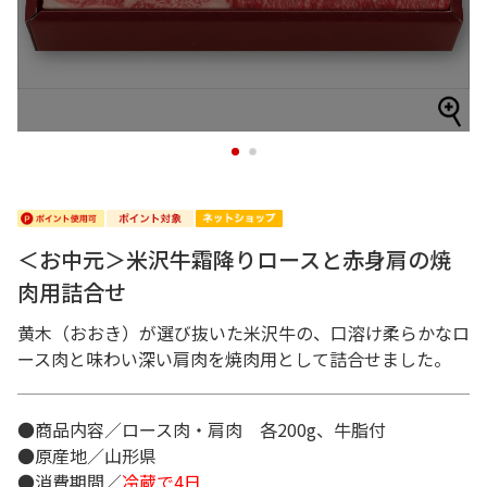
1
2
＜お中元＞米沢牛霜降りロースと赤身肩の焼
肉用詰合せ
黄木（おおき）が選び抜いた米沢牛の、口溶け柔らかなロ
ース肉と味わい深い肩肉を焼肉用として詰合せました。
●商品内容／ロース肉・肩肉 各200g、牛脂付
●原産地／山形県
●消費期間／
冷蔵で4日