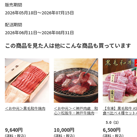
販売期間
2026年05月18日～2026年07月15日
配送期間
2026年06月11日～2026年08月31日
この商品を見た人は他にこんな商品も買っています
＜お中元＞黒毛和牛焼肉
＜お中元＞＜神戸肉處 和
【冷凍】黒毛和牛 A
心＞松阪牛・神戸牛焼肉用
食べ比べ４種セット4
（はなもり）
5.0
（1）
9,640円
10,000円
6,500円
(送料・税込)
(送料・税込)
(送料・税込)