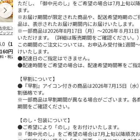
ただし、「御中元のし」をご希望の場合は7月上旬以
ます。
※お届け期間が限定された商品や、配送希望時期のご
品は、表示されたお届け期間内にお届けいたします。
お中元＞【冷凍】
【冷凍】「JINBO
＜お中元＞神戸開花
にんべん「だ
※一部商品は2026年8月17日（月）～2026年８月3
ピッツァ・アル・
MINAMI AOYAMA」
亭 レンジで煮込み
リゾット風ト
いただけます。（詳細は販売期間をご確認ください。
ーイオ＞ローマの
焼き目つ
…
ハンバーグ２種
味」×20個
角
4.0
…
（1）
5.0
（1）
この期間のご注文については、お申込み受付後1週間～
けいたします。
,160円
3,240円
2,880円
4,580円
送料・税込)
(送料・税込)
(送料・税込)
(送料・税込)
●配達日のご指定はできません。
●配達時間をご希望の場合は、配達希望時間帯をご指
【早割について】
●『早割』アイコン付きの商品は2026年7月15日（
割価格です。
※一部商品は早割期間が異なる場合がございます。各
期間をご確認ください。
【のし・包装について】
●ご希望により「のし」をお付けいたします。
※「御中元のし」をご希望の場合は7月上旬以降順次