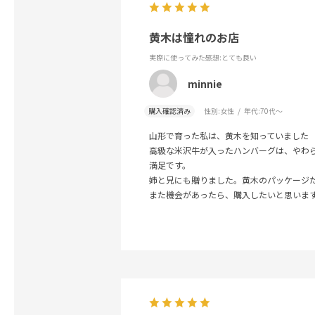
黄木は憧れのお店
実際に使ってみた感想
:とても良い
minnie
購入確認済み
性別:
女性
年代:
70代～
山形で育った私は、黄木を知っていました
高級な米沢牛が入ったハンバーグは、やわ
満足です。
姉と兄にも贈りました。黄木のパッケージ
また機会があったら、購入したいと思いま