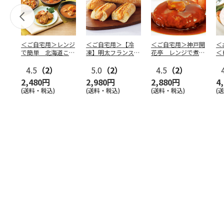
＜ご自宅用＞レンジ
＜ご自宅用＞【冷
＜ご自宅用＞神戸開
＜
で簡単 北海道こだ
凍】明太フランス
花亭 レンジで煮込
＜
わりセット
５本セット
みハンバーグ２種
タ
4.5
（2）
5.0
（2）
4.5
（2）
四
2,480円
2,980円
2,880円
4
(送料・税込)
(送料・税込)
(送料・税込)
(