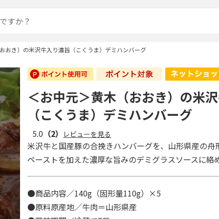
おおき）の米沢牛入り濃旨（こくうま）デミハンバーグ
＜お中元＞黄木（おおき）の米沢
（こくうま）デミハンバーグ
5.0
（2）
レビューを見る
米沢牛と国産豚の合挽きハンバーグを、山形県産の舟
ペーストを加えた濃厚な旨みのデミグラスソースに絡
●商品内容／140g（固形量110g）×5
●原料原産地／牛肉＝山形県産