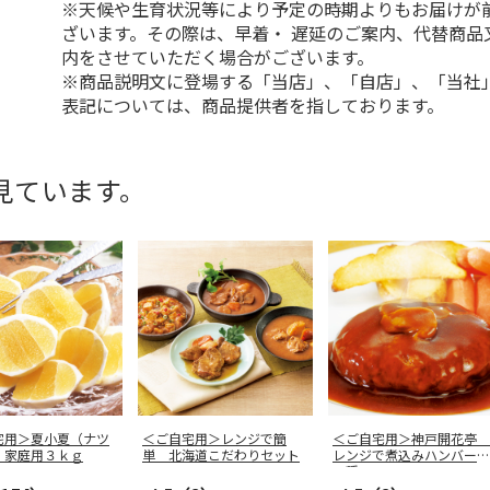
※天候や生育状況等により予定の時期よりもお届けが
ざいます。その際は、早着・ 遅延のご案内、代替商品
内をさせていただく場合がございます。
※商品説明文に登場する「当店」、「自店」、「当社
表記については、商品提供者を指しております。
見ています。
宅用＞夏小夏（ナツ
＜ご自宅用＞レンジで簡
＜ご自宅用＞神戸開花亭
）家庭用３ｋｇ
単 北海道こだわりセット
レンジで煮込みハンバーグ
２種