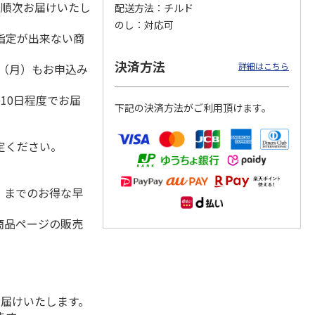
降順次お届けいたし
配送方法
チルド
のし
対応可
指定が出来ない商
しがゆ
宮崎県産黒毛和牛と
＜お中元＞黒黒黒ハ
宮崎県産黒毛和牛と
決済方法
詳細はこちら
1日（月）もお申込み
マト
黒豚のハンバーグ
ンバーグ６個
黒豚のハンバーグ
）
５個入
10日程度でお届
下記の決済方法がご利用頂けます。
3,000円
4,680円
3,000円
(送料・税込)
(送料・税込)
(送料・税込)
定ください。
水）までのお得な早
商品ページの販売
お届けいたします。