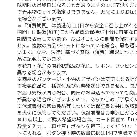
味期限の最終日になることがありますのでご了承くだ
※青果物のサイズ指定はできません。天候によりお届
る場合がございます。
※「消費期間」は製造(加工)日から安全に召し上がれ
期間」は製造(加工)日から品質の保持が十分に可能な
期間で表示しています。お届け日からの期間を保証す
せん。複数の商品がセットになっている場合、最も短
います。なお、法律に基づく賞味（消費）期限につい
品に記載しています。
※花卉・花弁の開花状態及び花色、リボン、ラッピング
異なる場合があります。
※商品のパッケージ・小物のデザインは変更になる場
※複数商品の一括送付及び同時発送はできません。ま
お届け先様が同じ場合、同日のお申込みであっても商
が異なる場合がございますので、あらかじめご了承く
※保証書付の家電製品等については保証書と共に領収
を大切に保管してください。保証期間はお申込日から
※11点以上、ご購入希望の場合は、カート画面で「10
数量を入力し「再計算」ボタンを押下してください。
トに入れる」ボタン押下時の数量選択は1個で結構です