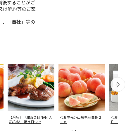
前後することがご
又は解約等のご案
」、「自社」等の
【冷凍】「JINBO MINAMI A
＜お中元＞山形県産白桃２
＜お中元＞
OYAMA」焼き目つ
…
ｋｇ
Ｅ ＦＲＩ
リット５種