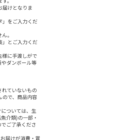
ます。
お届けとなりま
字」をご入力くだ
せん。
装」とご入力くだ
先様に手渡しがで
袋やダンボール等
されていないもの
んので、商品内容
けについては、生
活魚介類)の一部・
のでご了承くださ
、お届けが消費・賞