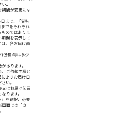
さい。
け期間が変更にな
る日まで、「賞味
日までをそれぞれ
るものではありま
い期間を表示して
ては、各お届け商
(包装)等は多少
合があります。
た、ご依頼主様と
品によりお届け日
ださい。
書又はお届け伝票
となります。
+」を選択、必要
当画面での「カー
。