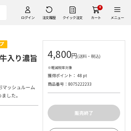
0
ログイン
注文履歴
クイック注文
カート
メニュー
4,800
円
牛入り濃旨
(送料・税込)
※軽減税率対象
獲得ポイント： 48 pt
商品番号
8075222233
形マッシュルーム
めました。