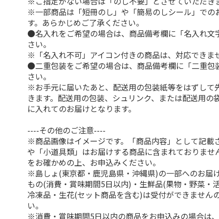
※ご指定がない場合は「のし不要」とさせていただき
※一部商品は「短冊のし」や「簡易のしシール」での
す。あらかじめご了承ください。
●名入れをご希望の場合は、商品備考欄に「名入れ文
さい。
※「名入れ不可」アイコン付きの商品は、対応できま
●二重包装をご希望の場合は、商品備考欄に「二重包
さい。
※お手元に届いたあと、配送用の包装紙等をはずして
きます。配送用の包装、シュリンク、または配送用の
に入れてのお届けとなります。
----その他のご注意----
※商品画像はイメージです。「商品内容」として記載
や「小道具類」はお届けする商品に含まれておりませ
をお確かめの上、お申込みください。
※島しょ(東京都・鹿児島県・沖縄県)の一部へのお届
もの(消費・賞味期間5日以内)・生鮮品(果物・野菜・
冷凍品・生花(セット商品を含む)は受付ができません
い。
※消費・賞味期間5日以内の商品をお申込みの場合は