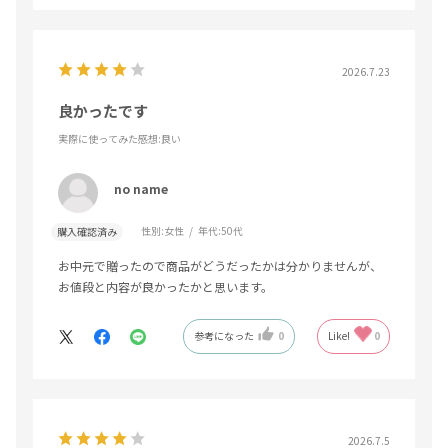
2026.7.23
良かったです
実際に使ってみた感想
:良い
no name
性別:
女性
年代:
50代
購入確認済み
お中元で贈ったので商品がどうだったかは分かりませんが、
お値段と内容が良かったかと思います。
参考になった
0
Like!
0
2026.7.5