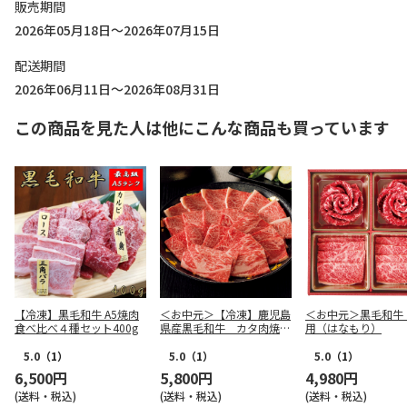
販売期間
2026年05月18日～2026年07月15日
配送期間
2026年06月11日～2026年08月31日
この商品を見た人は他にこんな商品も買っています
【冷凍】黒毛和牛 A5焼肉
＜お中元＞【冷凍】鹿児島
＜お中元＞黒毛和牛
食べ比べ４種セット400g
県産黒毛和牛 カタ肉焼肉
用（はなもり）
用（６２０ｇ）
5.0
（1）
5.0
（1）
5.0
（1）
6,500円
5,800円
4,980円
(送料・税込)
(送料・税込)
(送料・税込)