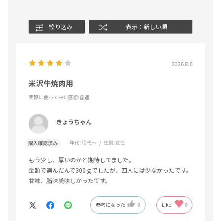
絞り込み
表示：新しい順
2026.8.6
米沢牛焼肉用
実際に使ってみた感想
:普通
きょうちゃん
年代:
70代～
性別:
女性
購入確認済み
もう少し、厚いのかと期待してました。
金額で選んだんで300ｇでしたが、四人には少なかったです。
甘味、脂味美味しかったです。
参考になった
0
Like!
0