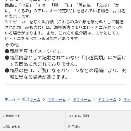
商品に「小麦」「そば」「卵」「乳」「落花生」「えび」「か
に」「くるみ」のアレルギー特定8品目を含んでいる場合に品目名
を表示します。
※エビ・カニを除く魚介類（これらの魚介類を原材料として製造
された加工品も含む）は、漁獲漁法によりエビ・カニが混じって
いる場合があります。 また、これらの魚介類は、エサとしてエ
ビ・カニを食べている可能性があります。
その他
商品写真はイメージです。
商品内容として記載されていない「小道具類」はお届け
する商品に含まれておりません。
商品の色は、ご覧になるパソコンなどの環境により、実
際と異なる場合があります。
ホーム
ギフトストア
お中元・夏ギフト特集 2026
ハム・お肉
＜
ホーム
ギフトストア
ホーム
ギフトストア
お中元・夏ギフト特集 2026
ホーム
ギフトストア
お中元・夏ギフト特集
ホーム
ネッ
お
ハ
ご利用ガイド
よくあるご質問
お問い合わせ
利用規約