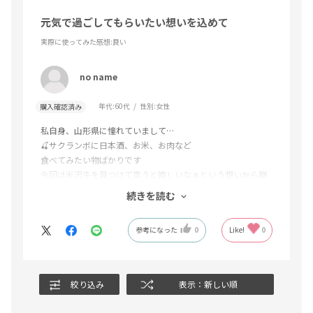
元気で過ごしてもらいたい想いを込めて
実際に使ってみた感想
:良い
no name
年代:
60代
性別:
女性
購入確認済み
私自身、山形県に憧れていまして…
🍒サクランボに日本酒、お米、お肉など
食べてみたい物ばかりです
今回は米沢牛を見つけて貰うと嬉しいなぁという想いから贈
らせて頂きました
続きを読む
早速御礼の電話があり
先方様に、大変喜んで頂けました
参考になった
0
Like!
0
絞り込み
表示：新しい順