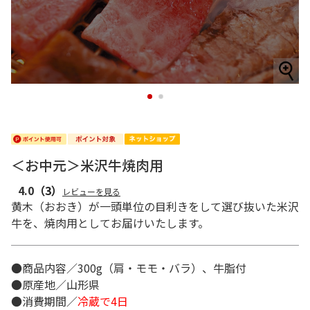
1
2
＜お中元＞米沢牛焼肉用
4.0
（3）
レビューを見る
黄木（おおき）が一頭単位の目利きをして選び抜いた米沢
牛を、焼肉用としてお届けいたします。
●商品内容／300g（肩・モモ・バラ）、牛脂付
●原産地／山形県
●消費期間／
冷蔵で4日