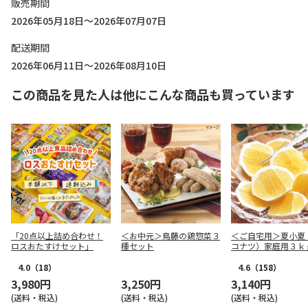
販売期間
2026年05月18日～2026年07月07日
配送期間
2026年06月11日～2026年08月10日
この商品を見た人は他にこんな商品も買っています
「20点以上詰め合わせ！
＜お中元＞鳥藤の鶏惣菜３
＜ご自宅用＞夏小夏
ロスおたすけセット」
種セット
コナツ）家庭用３ｋ
4.0
（18）
4.6
（158）
3,980円
3,250円
3,140円
(送料・税込)
(送料・税込)
(送料・税込)