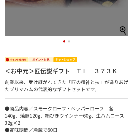
1
2
＜お中元＞匠伝説ギフト ＴＬ－３７３Ｋ
創業以来、受け継がれてきた「匠の精神と技」が造りあげ
たプリマハムの代表的なギフトセットです。
●商品内容／スモークローフ・ペッパーローフ 各
140g、焼豚120g、絹びきウインナー60g、生ハムロース
32g×2
●賞味期間／冷蔵で60日