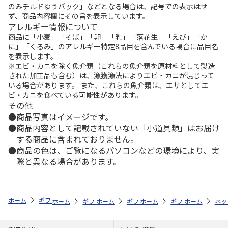
のみチルドゆうパック」などとなる場合は、記号での表示はせ
ず、商品内容欄にその旨を表示しています。
アレルギー情報について
商品に「小麦」「そば」「卵」「乳」「落花生」「えび」「か
に」「くるみ」のアレルギー特定8品目を含んでいる場合に品目名
を表示します。
※エビ・カニを除く魚介類（これらの魚介類を原材料として製造
された加工品も含む）は、漁獲漁法によりエビ・カニが混じって
いる場合があります。 また、これらの魚介類は、エサとしてエ
ビ・カニを食べている可能性があります。
その他
商品写真はイメージです。
商品内容として記載されていない「小道具類」はお届け
する商品に含まれておりません。
商品の色は、ご覧になるパソコンなどの環境により、実
際と異なる場合があります。
ホーム
ギフトストア
お中元・夏ギフト特集 2026
ハム・お肉
＜
ホーム
ギフトストア
ホーム
ギフトストア
お中元・夏ギフト特集 2026
ホーム
ギフトストア
お中元・夏ギフト特集
ホーム
ネッ
お
ハ