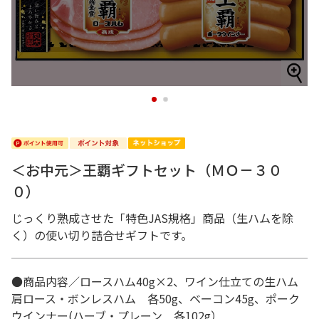
1
2
＜お中元＞王覇ギフトセット（ＭＯ－３０
０）
じっくり熟成させた「特色JAS規格」商品（生ハムを除
く）の使い切り詰合せギフトです。
●商品内容／ロースハム40g×2、ワイン仕立ての生ハム
肩ロース・ボンレスハム 各50g、ベーコン45g、ポーク
ウインナー(ハーブ・プレーン 各102g）