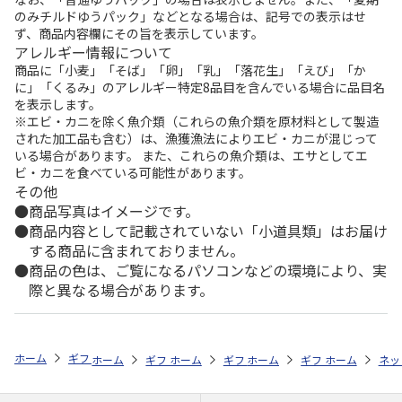
のみチルドゆうパック」などとなる場合は、記号での表示はせ
ず、商品内容欄にその旨を表示しています。
アレルギー情報について
商品に「小麦」「そば」「卵」「乳」「落花生」「えび」「か
に」「くるみ」のアレルギー特定8品目を含んでいる場合に品目名
を表示します。
※エビ・カニを除く魚介類（これらの魚介類を原材料として製造
された加工品も含む）は、漁獲漁法によりエビ・カニが混じって
いる場合があります。 また、これらの魚介類は、エサとしてエ
ビ・カニを食べている可能性があります。
その他
商品写真はイメージです。
商品内容として記載されていない「小道具類」はお届け
する商品に含まれておりません。
商品の色は、ご覧になるパソコンなどの環境により、実
際と異なる場合があります。
ホーム
ギフトストア
お中元・夏ギフト特集 2026
ハム・お肉
＜
ホーム
ギフトストア
ホーム
ギフトストア
お中元・夏ギフト特集 2026
ホーム
ギフトストア
お中元・夏ギフト特集
ホーム
ネッ
お
ハ