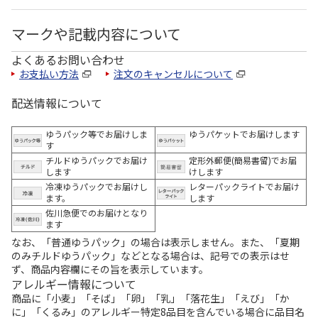
マークや記載内容について
よくあるお問い合わせ
お支払い方法
注文のキャンセルについて
配送情報について
ゆうパック等でお届けしま
ゆうパケットでお届けします
す
チルドゆうパックでお届け
定形外郵便(簡易書留)でお届
します
けします
冷凍ゆうパックでお届けし
レターパックライトでお届け
ます。
します
佐川急便でのお届けとなり
ます
なお、「普通ゆうパック」の場合は表示しません。また、「夏期
のみチルドゆうパック」などとなる場合は、記号での表示はせ
ず、商品内容欄にその旨を表示しています。
アレルギー情報について
商品に「小麦」「そば」「卵」「乳」「落花生」「えび」「か
に」「くるみ」のアレルギー特定8品目を含んでいる場合に品目名