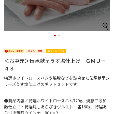
1
2
＜お中元＞伝承献呈うす塩仕上げ ＧＭＵ－
４３
特選ホワイトロースハムや焼豚などを詰合せた伝承献呈シ
リーズうす塩仕上げのギフトセットです。
●商品内容／特選ホワイトロースハム320g、焼豚二段加
熱仕立て・特選燻しあらびきヴルスト 各160g、特選あ
らびき芳醇ウインナー80g×2