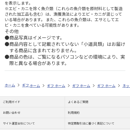
を表示します。
※エビ・カニを除く魚介類（これらの魚介類を原材料として製造
された加工品も含む）は、漁獲漁法によりエビ・カニが混じって
いる場合があります。 また、これらの魚介類は、エサとしてエ
ビ・カニを食べている可能性があります。
その他
商品写真はイメージです。
商品内容として記載されていない「小道具類」はお届け
する商品に含まれておりません。
商品の色は、ご覧になるパソコンなどの環境により、実
際と異なる場合があります。
ホーム
ギフトストア
お中元・夏ギフト特集 2026
ハム・お肉
＜
ホーム
ギフトストア
ホーム
ギフトストア
お中元・夏ギフト特集 2026
ホーム
ギフトストア
お中元・夏ギフト特集
ホーム
ネッ
お
ハ
ご利用ガイド
よくあるご質問
お問い合わせ
利用規約
サイト運営会社について
特定商取引法に基づく表記について