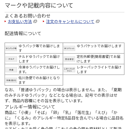
マークや記載内容について
よくあるお問い合わせ
お支払い方法
注文のキャンセルについて
配送情報について
ゆうパック等でお届けしま
ゆうパケットでお届けします
す
チルドゆうパックでお届け
定形外郵便(簡易書留)でお届
します
けします
冷凍ゆうパックでお届けし
レターパックライトでお届け
ます。
します
佐川急便でのお届けとなり
ます
なお、「普通ゆうパック」の場合は表示しません。また、「夏期
のみチルドゆうパック」などとなる場合は、記号での表示はせ
ず、商品内容欄にその旨を表示しています。
アレルギー情報について
商品に「小麦」「そば」「卵」「乳」「落花生」「えび」「か
に」「くるみ」のアレルギー特定8品目を含んでいる場合に品目名
を表示します。
※エビ・カニを除く魚介類（これらの魚介類を原材料として製造