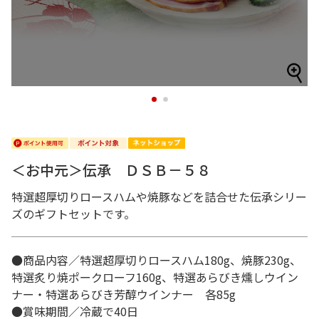
1
2
＜お中元＞伝承 ＤＳＢ－５８
特選超厚切りロースハムや焼豚などを詰合せた伝承シリー
ズのギフトセットです。
●商品内容／特選超厚切りロースハム180g、焼豚230g、
特選炙り焼ポークローフ160g、特選あらびき燻しウイン
ナー・特選あらびき芳醇ウインナー 各85g
●賞味期間／冷蔵で40日