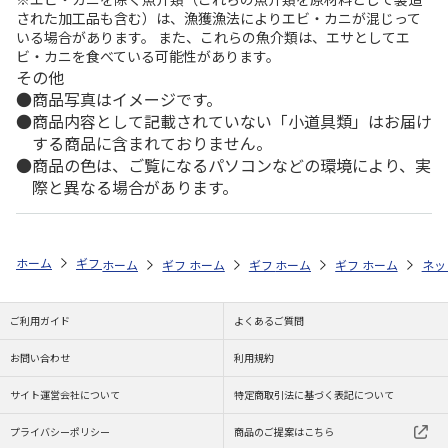
された加工品も含む）は、漁獲漁法によりエビ・カニが混じって
いる場合があります。 また、これらの魚介類は、エサとしてエ
ビ・カニを食べている可能性があります。
その他
商品写真はイメージです。
商品内容として記載されていない「小道具類」はお届け
する商品に含まれておりません。
商品の色は、ご覧になるパソコンなどの環境により、実
際と異なる場合があります。
ホーム
ギフトストア
お中元・夏ギフト特集 2026
ハム・お肉
＜
ホーム
ギフトストア
ホーム
ギフトストア
お中元・夏ギフト特集 2026
ホーム
ギフトストア
お中元・夏ギフト特集
ホーム
ネッ
お
ハ
ご利用ガイド
よくあるご質問
お問い合わせ
利用規約
サイト運営会社について
特定商取引法に基づく表記について
プライバシーポリシー
商品のご提案はこちら