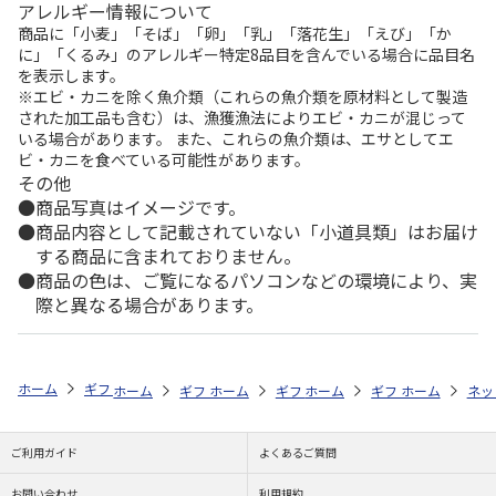
アレルギー情報について
商品に「小麦」「そば」「卵」「乳」「落花生」「えび」「か
に」「くるみ」のアレルギー特定8品目を含んでいる場合に品目名
を表示します。
※エビ・カニを除く魚介類（これらの魚介類を原材料として製造
された加工品も含む）は、漁獲漁法によりエビ・カニが混じって
いる場合があります。 また、これらの魚介類は、エサとしてエ
ビ・カニを食べている可能性があります。
その他
商品写真はイメージです。
商品内容として記載されていない「小道具類」はお届け
する商品に含まれておりません。
商品の色は、ご覧になるパソコンなどの環境により、実
際と異なる場合があります。
ホーム
ギフトストア
お中元・夏ギフト特集 2026
ハム・お肉
＜
ホーム
ギフトストア
ホーム
ギフトストア
お中元・夏ギフト特集 2026
ホーム
ギフトストア
お中元・夏ギフト特集
ホーム
ネッ
お
ハ
ご利用ガイド
よくあるご質問
お問い合わせ
利用規約