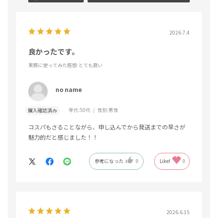
2026.7.4
良かったです。
実際に使ってみた感想
:とても良い
no name
年代:
50代
性別:
男性
購入確認済み
コスパもさることながら、申し込んでから発送までの早さが
魅力的だと感じました！！
参考になった
0
Like!
0
2026.6.15