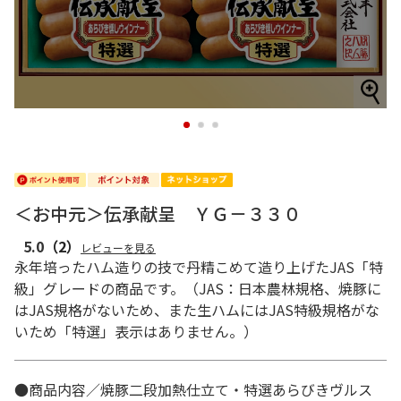
1
2
3
＜お中元＞伝承献呈 ＹＧ－３３０
5.0
（2）
レビューを見る
永年培ったハム造りの技で丹精こめて造り上げたJAS「特
級」グレードの商品です。（JAS：日本農林規格、焼豚に
はJAS規格がないため、また生ハムにはJAS特級規格がな
いため「特選」表示はありません。）
●商品内容／焼豚二段加熱仕立て・特選あらびきヴルス