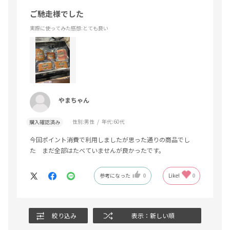
ご馳走様でした
実際に使ってみた感想
:とても良い
やまちゃん
性別:
男性
年代:
60代
購入確認済み
今回ポイント消費で利用しましたが思った通りの商品でし
た まだ全部はたべていませんが良かったです。
参考になった
0
Like!
0
絞り込み
表示：新しい順