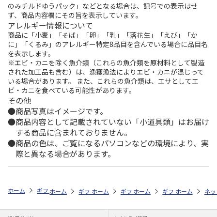
のみチルドゆうパック」などとなる場合は、記号での表示はせ
ず、商品内容欄にその旨を表示しています。
アレルギー情報について
商品に「小麦」「そば」「卵」「乳」「落花生」「えび」「か
に」「くるみ」のアレルギー特定8品目を含んでいる場合に品目名
を表示します。
※エビ・カニを除く魚介類（これらの魚介類を原材料として製造
された加工品も含む）は、漁獲漁法によりエビ・カニが混じって
いる場合があります。 また、これらの魚介類は、エサとしてエ
ビ・カニを食べている可能性があります。
その他
商品写真はイメージです。
商品内容として記載されていない「小道具類」はお届け
する商品に含まれておりません。
商品の色は、ご覧になるパソコンなどの環境により、実
際と異なる場合があります。
ホーム
ギフトストア
お中元・夏ギフト特集 2026
ハム・お肉
＜
ホーム
ギフトストア
ホーム
ギフトストア
お中元・夏ギフト特集 2026
ホーム
ギフトストア
お中元・夏ギフト特集
ホーム
ネッ
お
ハ