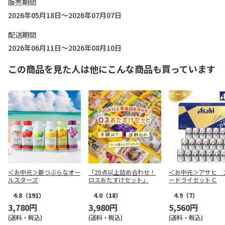
販売期間
2026年05月18日～2026年07月07日
配送期間
2026年06月11日～2026年08月10日
この商品を見た人は他にこんな商品も買っています
＜お中元＞新つぶらなオー
「20点以上詰め合わせ！
＜お中元＞アサヒ 
ルスターズ
ロスおたすけセット」
ードライセットＣ
4.8
（191）
4.0
（18）
4.9
（7）
3,780円
3,980円
5,560円
(送料・税込)
(送料・税込)
(送料・税込)