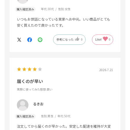
年代:
30代
性別:
女性
購入確認済み
いつもお世話になっている実家へお中元。いい商品がとても
安く買えたので良かったです。
参考になった
0
Like!
0
2026.7.21
届くのが早い
実際に使ってみた感想
:良い
るきお
性別:
男性
年代:
50代
購入確認済み
注文してから届くのが早かった。安定した配達を維持が大変