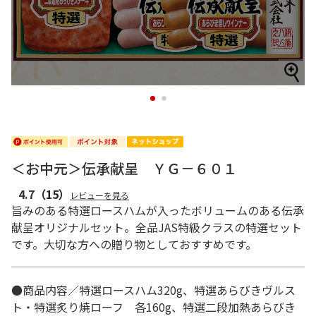
1
2
＜お中元＞伝承献呈 ＹＧ－６０１
4.7
（15）
レビューを見る
旨みのある特選ロースハムが入ったボリュームのある伝承
献呈オリジナルセット。全品JAS特級クラスの特選セット
です。大切な方への贈り物としておすすめです。
●商品内容／特選ロースハム320g、特選あらびきヴルス
ト・特選炙り焼ローフ 各160g、特選二段加熱あらびき