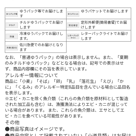
ゆうパック等でお届けしま
ゆうパケットでお届けします
す
チルドゆうパックでお届け
定形外郵便(簡易書留)でお届
します
けします
冷凍ゆうパックでお届けし
レターパックライトでお届け
ます。
します
佐川急便でのお届けとなり
ます
なお、「普通ゆうパック」の場合は表示しません。また、「夏期
のみチルドゆうパック」などとなる場合は、記号での表示はせ
ず、商品内容欄にその旨を表示しています。
アレルギー情報について
商品に「小麦」「そば」「卵」「乳」「落花生」「えび」「か
に」「くるみ」のアレルギー特定8品目を含んでいる場合に品目名
を表示します。
※エビ・カニを除く魚介類（これらの魚介類を原材料として製造
された加工品も含む）は、漁獲漁法によりエビ・カニが混じって
いる場合があります。 また、これらの魚介類は、エサとしてエ
ビ・カニを食べている可能性があります。
その他
商品写真はイメージです。
商品内容として記載されていない「小道具類」はお届け