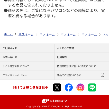
する商品に含まれておりません。
商品の色は、ご覧になるパソコンなどの環境により、実
際と異なる場合があります。
ホーム
ギフトストア
お中元・夏ギフト特集 2026
ハム・お肉
＜
ホーム
ギフトストア
ホーム
ギフトストア
お中元・夏ギフト特集 2026
ホーム
ギフトストア
お中元・夏ギフト特集
ホーム
ネッ
お
ハ
ご利用ガイド
よくあるご質問
お問い合わせ
利用規約
サイト運営会社について
特定商取引法に基づく表記について
プライバシーポリシー
商品のご提案はこちら
SNSでお得な情報発信中
Copyright (C) JAPAN POST Co.,Ltd. All Rights Reserved.