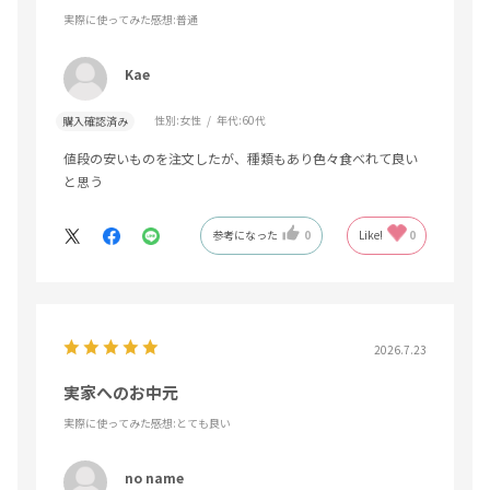
実際に使ってみた感想
:普通
Kae
性別:
女性
年代:
60代
購入確認済み
値段の安いものを注文したが、種類もあり色々食べれて良い
と思う
参考になった
0
Like!
0
2026.7.23
実家へのお中元
実際に使ってみた感想
:とても良い
no name