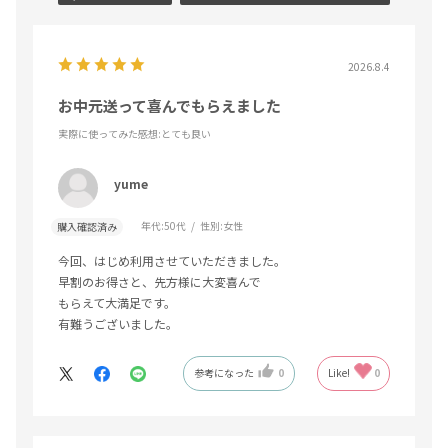
2026.8.4
お中元送って喜んでもらえました
実際に使ってみた感想
:とても良い
yume
年代:
50代
性別:
女性
購入確認済み
今回、はじめ利用させていただきました。
早割のお得さと、先方様に大変喜んで
もらえて大満足です。
有難うございました。
参考になった
0
Like!
0