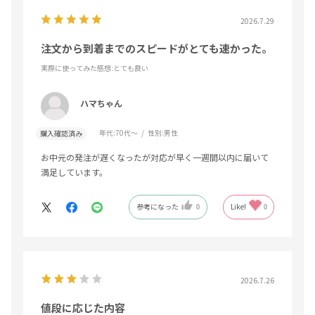
2026.7.29
注文から到着までのスピードがとても速かった。
実際に使ってみた感想
:とても良い
ハマちゃん
年代:
70代～
性別:
男性
購入確認済み
お中元の発注が遅くなったが対応が早く一週間以内に届いて
満足しています。
参考になった
0
Like!
0
2026.7.26
値段に応じた内容