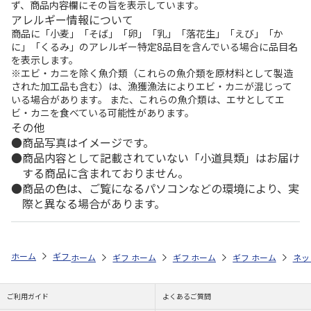
ず、商品内容欄にその旨を表示しています。
アレルギー情報について
商品に「小麦」「そば」「卵」「乳」「落花生」「えび」「か
に」「くるみ」のアレルギー特定8品目を含んでいる場合に品目名
を表示します。
※エビ・カニを除く魚介類（これらの魚介類を原材料として製造
された加工品も含む）は、漁獲漁法によりエビ・カニが混じって
いる場合があります。 また、これらの魚介類は、エサとしてエ
ビ・カニを食べている可能性があります。
その他
商品写真はイメージです。
商品内容として記載されていない「小道具類」はお届け
する商品に含まれておりません。
商品の色は、ご覧になるパソコンなどの環境により、実
際と異なる場合があります。
ホーム
ギフトストア
お中元・夏ギフト特集 2026
お菓子・スイーツ
ホーム
ギフトストア
ホーム
ギフトストア
お中元・夏ギフト特集 2026
ホーム
ギフトストア
お中元・夏ギフト特集
ホーム
ネッ
お
お
ご利用ガイド
よくあるご質問