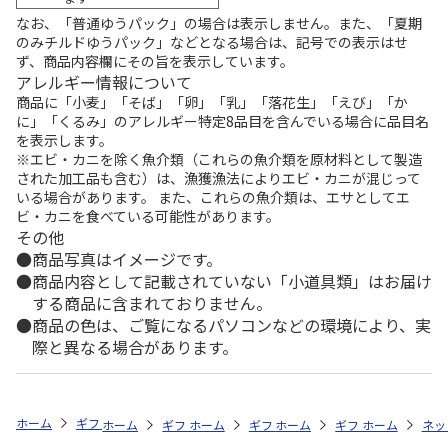
なお、「普通ゆうパック」の場合は表示しません。また、「夏期
のみチルドゆうパック」などとなる場合は、記号での表示はせ
ず、商品内容欄にその旨を表示しています。
アレルギー情報について
商品に「小麦」「そば」「卵」「乳」「落花生」「えび」「か
に」「くるみ」のアレルギー特定8品目を含んでいる場合に品目名
を表示します。
※エビ・カニを除く魚介類（これらの魚介類を原材料として製造
された加工品も含む）は、漁獲漁法によりエビ・カニが混じって
いる場合があります。 また、これらの魚介類は、エサとしてエ
ビ・カニを食べている可能性があります。
その他
商品写真はイメージです。
商品内容として記載されていない「小道具類」はお届け
する商品に含まれておりません。
商品の色は、ご覧になるパソコンなどの環境により、実
際と異なる場合があります。
ホーム
ギフトストア
お中元・夏ギフト特集 2026
お菓子・スイーツ
ホーム
ギフトストア
ホーム
ギフトストア
お中元・夏ギフト特集 2026
ホーム
ギフトストア
お中元・夏ギフト特集
ホーム
ネッ
お
お