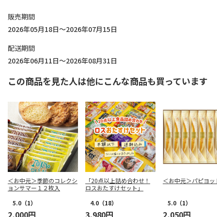
販売期間
2026年05月18日～2026年07月15日
配送期間
2026年06月11日～2026年08月31日
この商品を見た人は他にこんな商品も買っています
＜お中元＞季節のコレクシ
「20点以上詰め合わせ！
＜お中元＞パピヨッ
ョンサマー１２枚入
ロスおたすけセット」
5.0
（1）
4.0
（18）
5.0
（1）
2,000円
3,980円
2,050円