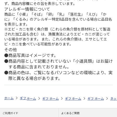
ず、商品内容欄にその旨を表示しています。
アレルギー情報について
商品に「小麦」「そば」「卵」「乳」「落花生」「えび」「か
に」「くるみ」のアレルギー特定8品目を含んでいる場合に品目名
を表示します。
※エビ・カニを除く魚介類（これらの魚介類を原材料として製造
された加工品も含む）は、漁獲漁法によりエビ・カニが混じって
いる場合があります。 また、これらの魚介類は、エサとしてエ
ビ・カニを食べている可能性があります。
その他
商品写真はイメージです。
商品内容として記載されていない「小道具類」はお届け
する商品に含まれておりません。
商品の色は、ご覧になるパソコンなどの環境により、実
際と異なる場合があります。
ホーム
ギフトストア
お中元・夏ギフト特集 2026
お菓子・スイーツ
ホーム
ギフトストア
ホーム
ギフトストア
お中元・夏ギフト特集 2026
ホーム
ギフトストア
お中元・夏ギフト特集
ホーム
ネッ
お
お
ご利用ガイド
よくあるご質問