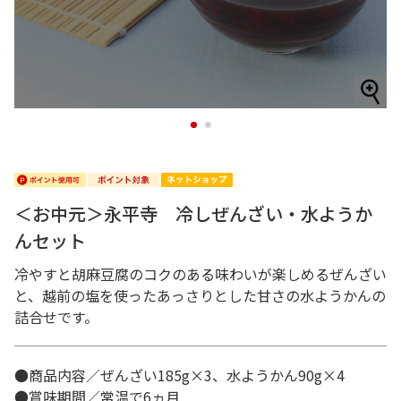
1
2
＜お中元＞永平寺 冷しぜんざい・水ようか
んセット
冷やすと胡麻豆腐のコクのある味わいが楽しめるぜんざい
と、越前の塩を使ったあっさりとした甘さの水ようかんの
詰合せです。
●商品内容／ぜんざい185g×3、水ようかん90g×4
●賞味期間／常温で6ヵ月