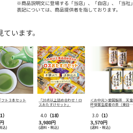
※商品説明文に登場する「当店」、「自店」、「当社
表記については、商品提供者を指しております。
見ています。
ギフト３本セット
「20点以上詰め合わせ！ロ
＜お中元＞愛国製茶 天皇
スおたすけセット」
杯受賞生産者の茶（東日本
版）
1）
4.0
（18）
3.0
（1）
0円
3,980円
3,570円
税込)
(送料・税込)
(送料・税込)