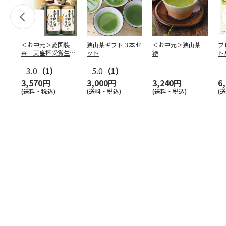
＜お中元＞愛国製
狭山茶ギフト３本セ
＜お中元＞狭山茶
ブ
茶 天皇杯受賞生産
ット
緑
ト
者の茶（東日本版）
茶
3.0
（1）
5.0
（1）
3,570円
3,000円
3,240円
6
(送料・税込)
(送料・税込)
(送料・税込)
(