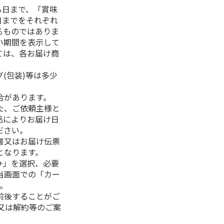
る日まで、「賞味
日までをそれぞれ
るものではありま
い期間を表示して
ては、各お届け商
(包装)等は多少
合があります。
た、ご依頼主様と
品によりお届け日
ださい。
書又はお届け伝票
となります。
+」を選択、必要
当画面での「カー
。
前後することがご
又は解約等のご案