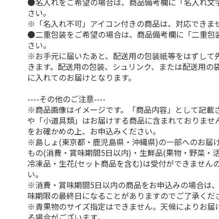
●名入れをご希望の場合は、商品備考欄に「名入れ文
さい。
※「名入れ不可」アイコン付きの商品は、対応できま
●二重包装をご希望の場合は、商品備考欄に「二重包
さい。
※お手元に届いたあと、配送用の包装紙等をはずして
きます。配送用の包装、シュリンク、または配送用の
に入れてのお届けとなります。
----その他のご注意----
※商品画像はイメージです。「商品内容」として記載
や「小道具類」はお届けする商品に含まれておりませ
をお確かめの上、お申込みください。
※島しょ(東京都・鹿児島県・沖縄県)の一部へのお届
もの(消費・賞味期間5日以内)・生鮮品(果物・野菜・
冷凍品・生花(セット商品を含む)は受付ができません
い。
※消費・賞味期間5日以内の商品をお申込みの場合は
味期限の最終日になることがありますのでご了承くだ
※青果物のサイズ指定はできません。天候によりお届
る場合がございます。