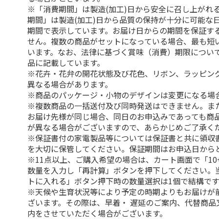
※「消費期間」は製造(加工)日から安全に召し上がれ
期間」は製造(加工)日から品質の保持が十分に可能な
期間で表示しています。お届け日からの期間を保証す
せん。複数の商品がセットになっている場合、最も短
います。なお、法律に基づく賞味（消費）期限につい
品に記載しています。
※花卉・花弁の開花状態及び花色、リボン、ラッピング
異なる場合があります。
※商品のパッケージ・小物のデザインは変更になる場
※複数商品の一括送付及び同時発送はできません。ま
お届け先様が同じ場合、同日のお申込みであっても商
が異なる場合がございますので、あらかじめご了承く
※保証書付の家電製品等については保証書と共に領収
を大切に保管してください。保証期間はお申込日から
※11点以上、ご購入希望の場合は、カート画面で「10
数量を入力し「再計算」ボタンを押下してください。
トに入れる」ボタン押下時の数量選択は1個で結構です
※天候や生育状況等により予定の時期よりもお届けが
ざいます。その際は、早着・ 遅延のご案内、代替商品
内をさせていただく場合がございます。