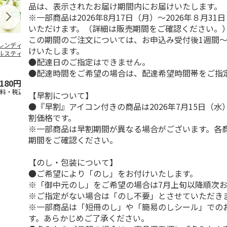
品は、表示されたお届け期間内にお届けいたします。
※一部商品は2026年8月17日（月）～2026年８月3
いただけます。（詳細は販売期間をご確認ください。
この期間のご注文については、お申込み受付後1週間～
レンディ「マイボ
＜ご自宅用＞冷茶用
茶農家直送の狭山茶
＜お中元＞銘
けいたします。
ルスティック 緑
ティーバッグセット
詰合せ
せ 合組煎茶
●配達日のご指定はできません。
」6本入×24箱
山 煎茶かけ
4.5
（2）
●配達時間をご希望の場合は、配達希望時間帯をご指
,180円
2,500円
2,000円
4,300円
送料・税込)
(送料・税込)
(送料・税込)
(送料・税込)
【早割について】
●『早割』アイコン付きの商品は2026年7月15日（
割価格です。
※一部商品は早割期間が異なる場合がございます。各
期間をご確認ください。
【のし・包装について】
●ご希望により「のし」をお付けいたします。
※「御中元のし」をご希望の場合は7月上旬以降順次
※ご指定がない場合は「のし不要」とさせていただき
※一部商品は「短冊のし」や「簡易のしシール」での
す。あらかじめご了承ください。