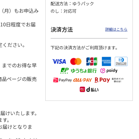
配送方法
ゆうパック
1日（月）もお申込み
のし
対応可
）
10日程度でお届
茶詰合
八女星野産煎茶・深
金棒茶能登復興ラベ
＜お中元＞愛国製
決済方法
詳細はこちら
山本
むし茶詰合せ
ル3種セット
茶 天皇杯受賞生産
がわ
者の茶（東日本版）
5.0
（1）
定ください。
下記の決済方法がご利用頂けます。
3,240円
2,610円
4,650円
(送料・税込)
(送料・税込)
(送料・税込)
水）までのお得な早
商品ページの販売
お届けいたします。
ます。
お届けとなりま