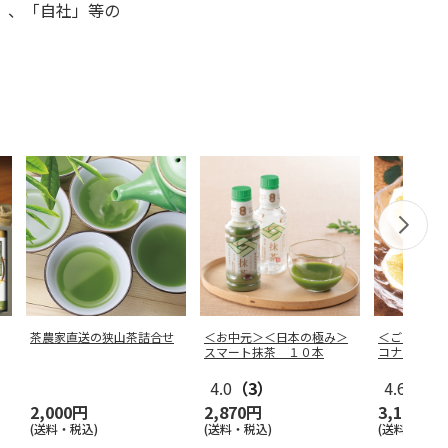
」、「自社」等の
茶農家直送の狭山茶詰合せ
＜お中元＞＜日本の極み＞
＜ご自宅用
スマート抹茶 １０本
コナツ）家
4.0
（3）
4.6
（15
2,000円
2,870円
3,140円
(送料・税込)
(送料・税込)
(送料・税込)