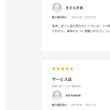
きさらぎ凛
購入確認済み
性別:
女性
年代:
50代
毎年、近くに住む叔父のところには、この
それから、毎年のように感謝されたりして
サービス品
実際に使ってみた感想
:良い
no name
購入確認済み
性別:
男性
年代:
50代