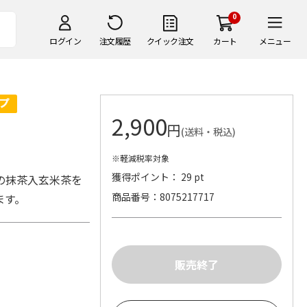
0
ログイン
注文履歴
クイック注文
カート
メニュー
2,900
円
(送料・税込)
※軽減税率対象
獲得ポイント： 29 pt
の抹茶入玄米茶を
商品番号
8075217717
ます。