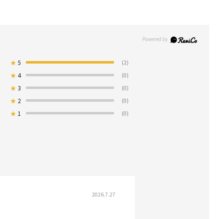
★
5
(2)
★
4
(0)
★
3
(0)
★
2
(0)
★
1
(0)
2026.7.27