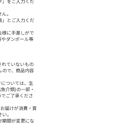
字」をご入力くだ
せん。
装」とご入力くだ
先様に手渡しがで
袋やダンボール等
されていないもの
んので、商品内容
けについては、生
活魚介類)の一部・
のでご了承くださ
、お届けが消費・賞
さい。
け期間が変更にな