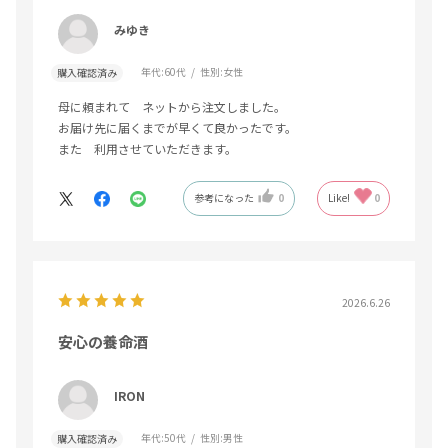
みゆき
年代:
60代
性別:
女性
購入確認済み
母に頼まれて ネットから注文しました。
お届け先に届くまでが早くて良かったです。
また 利用させていただきます。
参考になった
0
Like!
0
2026.6.26
安心の養命酒
IRON
年代:
50代
性別:
男性
購入確認済み