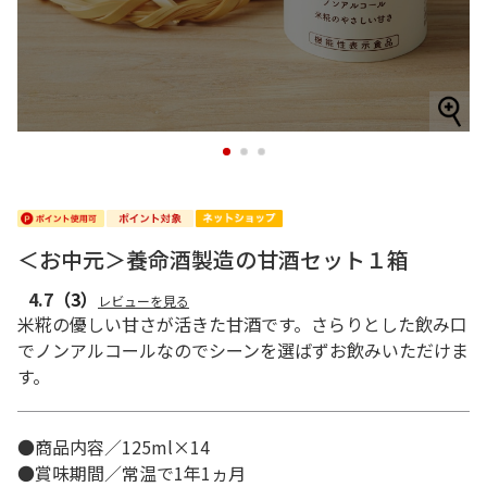
1
2
3
＜お中元＞養命酒製造の甘酒セット１箱
4.7
（3）
レビューを見る
米糀の優しい甘さが活きた甘酒です。さらりとした飲み口
でノンアルコールなのでシーンを選ばずお飲みいただけま
す。
●商品内容／125ml×14
●賞味期間／常温で1年1ヵ月