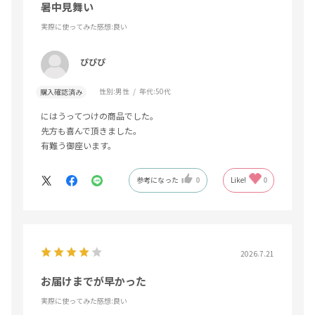
暑中見舞い
実際に使ってみた感想
:良い
ぴぴぴ
性別:
男性
年代:
50代
購入確認済み
にはうってつけの商品でした。
先方も喜んで頂きました。
有難う御座います。
参考になった
0
Like!
0
2026.7.21
お届けまでが早かった
実際に使ってみた感想
:良い