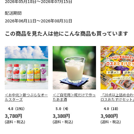
2026年05月18日～2026年07月15日
配送期間
2026年06月11日～2026年08月31日
この商品を見た人は他にこんな商品も買っています
＜お中元＞新つぶらなオー
＜ご自宅用＞糀だけで作っ
「20点以上詰め合わ
ルスターズ
たあま酒
ロスおたすけセット
4.8
（191）
5.0
（4）
4.0
（18）
3,780円
3,380円
3,980円
(送料・税込)
(送料・税込)
(送料・税込)