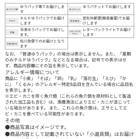
ゆうパック等でお届けしま
ゆうパケットでお届けします
す
チルドゆうパックでお届け
定形外郵便(簡易書留)でお届
します
けします
冷凍ゆうパックでお届けし
レターパックライトでお届け
ます。
します
佐川急便でのお届けとなり
ます
なお、「普通ゆうパック」の場合は表示しません。また、「夏期
のみチルドゆうパック」などとなる場合は、記号での表示はせ
ず、商品内容欄にその旨を表示しています。
アレルギー情報について
商品に「小麦」「そば」「卵」「乳」「落花生」「えび」「か
に」「くるみ」のアレルギー特定8品目を含んでいる場合に品目名
を表示します。
※エビ・カニを除く魚介類（これらの魚介類を原材料として製造
された加工品も含む）は、漁獲漁法によりエビ・カニが混じって
いる場合があります。 また、これらの魚介類は、エサとしてエ
ビ・カニを食べている可能性があります。
その他
商品写真はイメージです。
商品内容として記載されていない「小道具類」はお届け