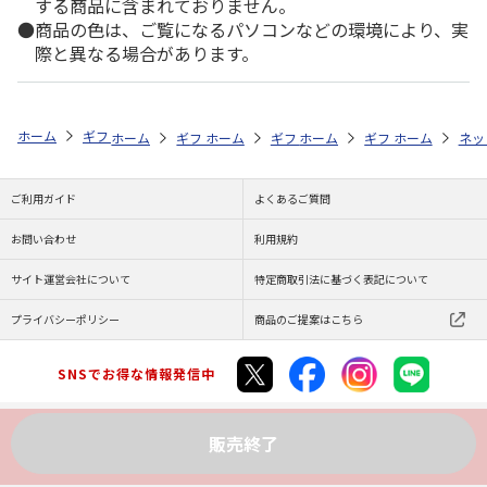
する商品に含まれておりません。
商品の色は、ご覧になるパソコンなどの環境により、実
際と異なる場合があります。
ホーム
ギフトストア
お中元・夏ギフト特集 2026
ドリンク
＜お
ホーム
ギフトストア
ホーム
ギフトストア
お中元・夏ギフト特集 2026
ホーム
ギフトストア
お中元・夏ギフト特集
ホーム
ネッ
お
ド
ご利用ガイド
よくあるご質問
お問い合わせ
利用規約
サイト運営会社について
特定商取引法に基づく表記について
プライバシーポリシー
商品のご提案はこちら
SNSでお得な情報発信中
販売終了
Copyright (C) JAPAN POST Co.,Ltd. All Rights Reserved.