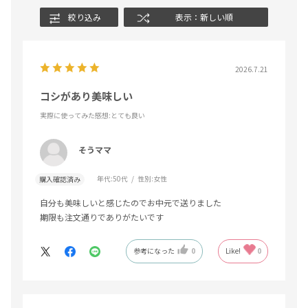
絞り込み
表示：新しい順
2026.7.21
コシがあり美味しい
実際に使ってみた感想
:とても良い
そうママ
年代:
50代
性別:
女性
購入確認済み
自分も美味しいと感じたのでお中元で送りました
期限も注文通りでありがたいです
参考になった
0
Like!
0