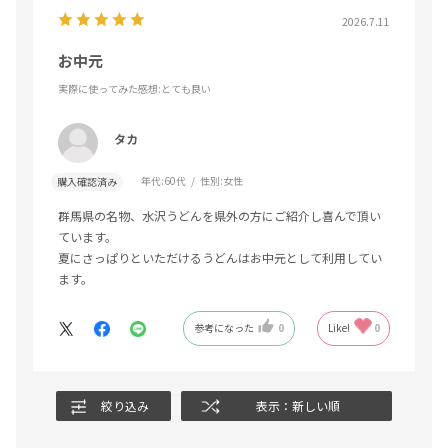
2026.7.11
お中元
実際に使ってみた感想
:とても良い
タカ
年代:
60代
性別:
女性
購入確認済み
群馬県の名物、水沢うどんを県外の方にご紹介し喜んで頂い
ています。
夏にさっぱりといただけるうどんはお中元として利用してい
ます。
参考になった
0
Like!
0
絞り込み
表示：新しい順