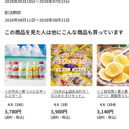
2026年05月18日～2026年07月15日
配送期間
2026年06月11日～2026年08月31日
この商品を見た人は他にこんな商品も買っています
＜お中元＞新つぶらなオー
「20点以上詰め合わせ！
＜ご自宅用＞夏小夏
ルスターズ
ロスおたすけセット」
コナツ）家庭用３ｋ
4.8
（191）
4.0
（18）
4.6
（154）
3,780円
3,980円
3,140円
(送料・税込)
(送料・税込)
(送料・税込)