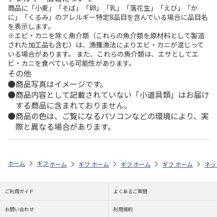
商品に「小麦」「そば」「卵」「乳」「落花生」「えび」「か
に」「くるみ」のアレルギー特定8品目を含んでいる場合に品目名
を表示します。
※エビ・カニを除く魚介類（これらの魚介類を原材料として製造
された加工品も含む）は、漁獲漁法によりエビ・カニが混じって
いる場合があります。 また、これらの魚介類は、エサとしてエ
ビ・カニを食べている可能性があります。
その他
商品写真はイメージです。
商品内容として記載されていない「小道具類」はお届け
する商品に含まれておりません。
商品の色は、ご覧になるパソコンなどの環境により、実
際と異なる場合があります。
ホーム
ギフトストア
お中元・夏ギフト特集 2026
おすすめ ご当地
ホーム
ギフトストア
ホーム
ギフトストア
お中元・夏ギフト特集 2026
ホーム
ギフトストア
お中元・夏ギフト特集
ホーム
ネッ
お
お
ご利用ガイド
よくあるご質問
お問い合わせ
利用規約