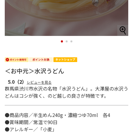
1
2
3
＜お中元＞水沢うどん
5.0
（2）
レビューを見る
群馬県渋川市水沢の名物「水沢うどん」。大澤屋の水沢う
どんはコシが強く、のど越しの良さが特徴です。
●商品内容／半生めん240g・濃縮つゆ70ml 各4
●賞味期間／常温で90日
●アレルギー／「小麦」