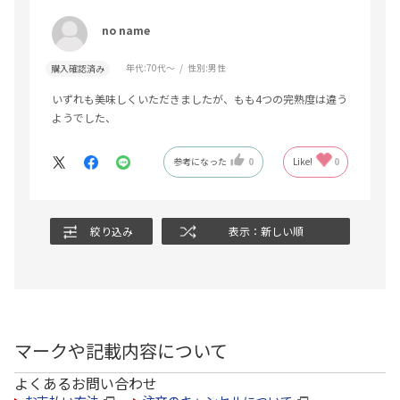
no name
年代:
70代～
性別:
男性
購入確認済み
いずれも美味しくいただきましたが、もも4つの完熟度は違う
ようでした、
参考になった
0
Like!
0
絞り込み
表示：新しい順
マークや記載内容について
よくあるお問い合わせ