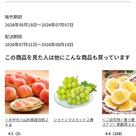
販売期間
2026年05月18日～2026年07月07日
配送期間
2026年07月21日～2026年08月10日
この商品を見た人は他にこんな商品も買っています
＜お中元＞山形県産白桃２
シャインマスカット２房
＜ご自宅用＞夏小夏
ｋｇ
コナツ）家庭用３ｋ
4.3
（3）
4.6
（158）