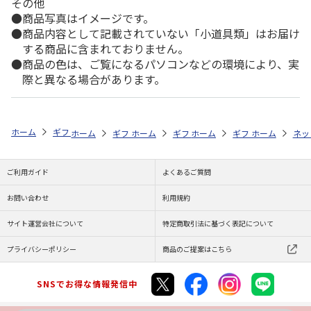
その他
商品写真はイメージです。
商品内容として記載されていない「小道具類」はお届け
する商品に含まれておりません。
商品の色は、ご覧になるパソコンなどの環境により、実
際と異なる場合があります。
ホーム
ギフトストア
お中元・夏ギフト特集 2026
お菓子・スイーツ
ホーム
ギフトストア
ホーム
ギフトストア
お中元・夏ギフト特集 2026
ホーム
ギフトストア
お中元・夏ギフト特集
ホーム
ネッ
お
贈
ご利用ガイド
よくあるご質問
お問い合わせ
利用規約
サイト運営会社について
特定商取引法に基づく表記について
プライバシーポリシー
商品のご提案はこちら
SNSでお得な情報発信中