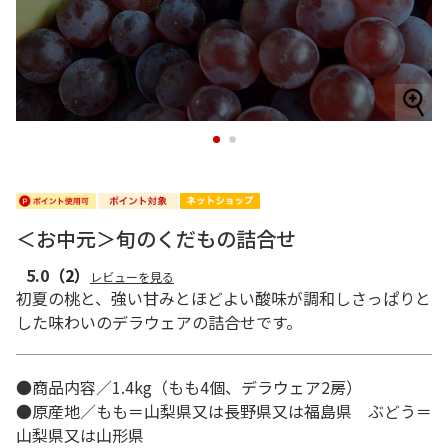
1
2
＜お中元＞旬のくだもの詰合せ
5.0
（2）
レビューを見る
初夏の桃と、強い甘みとほどよい酸味が調和しさっぱりと
した味わいのデラウェアの詰合せです。
●商品内容／1.4kg（もも4個、デラウェア2房）
●原産地／もも＝山梨県又は長野県又は福島県 ぶどう＝
山梨県又は山形県