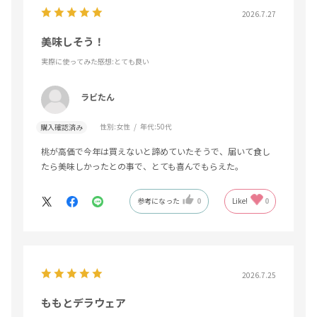
2026.7.27
美味しそう！
実際に使ってみた感想
:とても良い
ラビたん
性別:
女性
年代:
50代
購入確認済み
桃が高価で今年は買えないと諦めていたそうで、届いて食し
たら美味しかったとの事で、とても喜んでもらえた。
参考になった
0
Like!
0
2026.7.25
ももとデラウェア