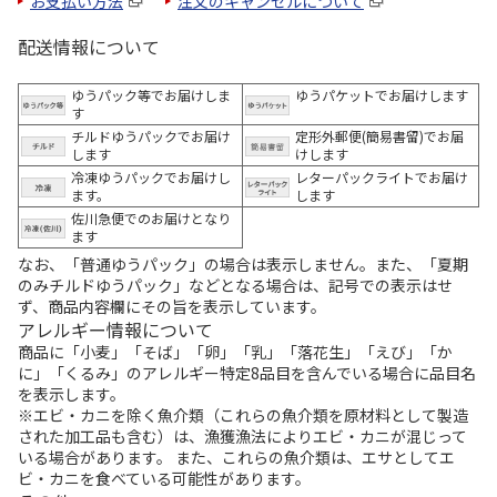
お支払い方法
注文のキャンセルについて
配送情報について
ゆうパック等でお届けしま
ゆうパケットでお届けします
す
チルドゆうパックでお届け
定形外郵便(簡易書留)でお届
します
けします
冷凍ゆうパックでお届けし
レターパックライトでお届け
ます。
します
佐川急便でのお届けとなり
ます
なお、「普通ゆうパック」の場合は表示しません。また、「夏期
のみチルドゆうパック」などとなる場合は、記号での表示はせ
ず、商品内容欄にその旨を表示しています。
アレルギー情報について
商品に「小麦」「そば」「卵」「乳」「落花生」「えび」「か
に」「くるみ」のアレルギー特定8品目を含んでいる場合に品目名
を表示します。
※エビ・カニを除く魚介類（これらの魚介類を原材料として製造
された加工品も含む）は、漁獲漁法によりエビ・カニが混じって
いる場合があります。 また、これらの魚介類は、エサとしてエ
ビ・カニを食べている可能性があります。