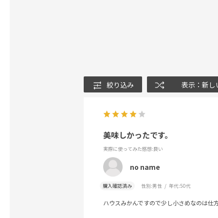
絞り込み
表示：新し
美味しかったです。
実際に使ってみた感想
:良い
no name
購入確認済み
性別:
男性
年代:
50代
ハウスみかんですので少し小さめなのは仕