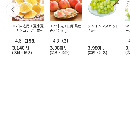
＜ご自宅用＞夏小夏
＜お中元＞山形県産
シャインマスカット
Ｗ
（ナツコナツ）家庭
白桃２ｋｇ
２房
ー
用３ｋｇ
4.6
（158）
4.3
（3）
3,140円
3,980円
3,980円
3
(送料・税込)
(送料・税込)
(送料・税込)
(