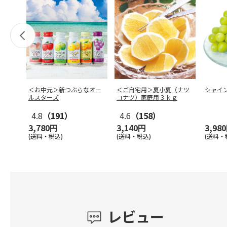
＜お中元＞新つぶらなオー
＜ご自宅用＞夏小夏（ナツ
シャイ
ルスターズ
コナツ）家庭用３ｋｇ
4.8
（191）
4.6
（158）
3,780円
3,140円
3,98
(送料・税込)
(送料・税込)
(送料・
レビュー