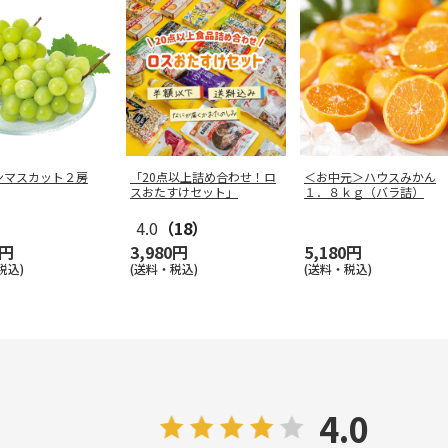
ンマスカット２房
「20点以上詰め合わせ！ロ
＜お中元＞ハウスみかん
スおたすけセット」
１．８ｋｇ（バラ詰）
4.0
（18）
0円
3,980円
5,180円
税込)
(送料・税込)
(送料・税込)
4.0