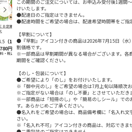
この期間のご注文については、お申込み受付後1週間～
けいたします。
●配達日のご指定はできません。
●配達時間をご希望の場合は、配達希望時間帯をご指
ＥＢ定期便果物コ
ビッグマスクメロ
夏小夏 家庭用 ３
訳あり黄桃
ス
ン ２個入
ｋｇ
【早割について】
●『早割』アイコン付きの商品は2026年7月15日（
4.5
（102）
4.7
（10）
4.6
（26）
割価格です。
,780円
4,150円
3,140円
3,200円
※一部商品は早割期間が異なる場合がございます。各
送料・税込)
(送料・税込)
(送料・税込)
(送料・税込)
期間をご確認ください。
【のし・包装について】
●ご希望により「のし」をお付けいたします。
※「御中元のし」をご希望の場合は7月上旬以降順次
※ご指定がない場合は「のし不要」とさせていただき
※一部商品は「短冊のし」や「簡易のしシール」での
す。あらかじめご了承ください。
●名入れをご希望の場合は、商品備考欄に「名入れ文
さい。
※「名入れ不可」アイコン付きの商品は、対応できま
●二重包装のご指定はできません。