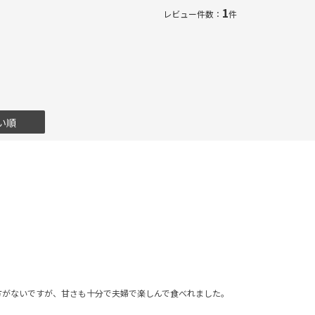
1
レビュー件数：
件
い順
方がないですが、甘さも十分で夫婦で楽しんで食べれました。